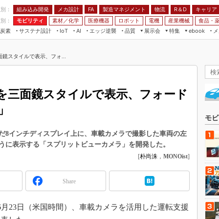
程別：
組み込み開発
メカ設計
製造マネジメント
物流
R＆D
キャリア
FA
業別：
モビリティ
素材／化学
医療機器
ロボット
電機
産業機械
食品・
炭素
サステナ設計
エッジ逆襲
品質
展示会
特集
メ
IoT
AI
ebook
伝承
組み込み開発
CEATEC
読者調査まとめ
編集後記
鏡スタイルで表示、フォ...
JIMTOF
保全
メカ設計
つながるクルマ
組込み/エッジ コンピューティング
ス
 AI
製造マネジメント
5G
展＆IoT/5Gソリューション展
VR／AR
FA
を三面鏡スタイルで表示、フォード
IIFES
モビリティ
フィールドサービス
」
国際ロボット展
素材／化学
FPGA
モビ
ジャパンモビリティショー
組み込み画像技術
だ8インチディスプレイ上に、車載カメラで撮影した車両の左
TECHNO-FRONTIER
うに表示する「スプリットビューカメラ」を開発した。
組み込みモデリング
人テク展
[
朴尚洙
，
MONOist
]
Windows Embedded
スマート工場EXPO
車載ソフト開発
Share
EdgeTech+
ISO26262
日本ものづくりワールド
15年6月23日（米国時間）、車載カメラを活用した運転支援
無償設計ツール
AUTOMOTIVE WORLD