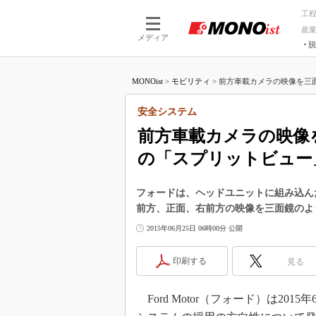
工
産
メディア
脱
つながる技術
AI×技術
MONOist
>
モビリティ
>
前方車載カメラの映像を三面
つながる工場
AI×設備
つながるサービ
Physical
安全システム
前方車載カメラの映像
の「スプリットビュー
フォードは、ヘッドユニットに組み込ん
前方、正面、右前方の映像を三面鏡のよ
2015年06月25日 06時00分 公開
印刷する
見る
Ford Motor（フォード）は20