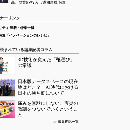
高、協業EV投入も通期達成予想
ナーリンク
リティ 連載・特集一覧
特集「イノベーションのレシピ」
読まれている編集記者コラム
3D技術が変えた「靴選び」
の常識
日本版データスペースの現在
地はどこ？ AI時代における
日本の勝ち筋について
痛みを無駄にしない、震災の
教訓をつないでいくというこ
と
≫
編集後記一覧