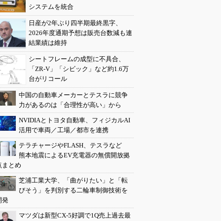
システムを統合
日産が2年ぶり四半期最終黒字、
2026年度通期予想は販売台数減も連
結業績は維持
シートフレームの成型に不具合、
「ZR-V」「シビック」など約1.6万
台がリコール
中国の自動車メーカーとテスラに競争
力があるのは「合理性が高い」から
NVIDIAとトヨタ自動車、フィジカルAI
活用で車両／工場／都市を連携
テラチャージやFLASH、テスラなど
熊本地震によるEV充電器の無償開放拠
点まとめ
芝浦工業大学、「曲がりたい」と「転
びそう」を判別する二輪車制御技術を
開発
マツダは新型CX-5好調で1Q売上過去最