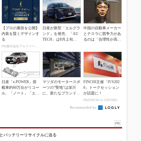
【プロの裏技を公開】
日産が新型「エルグラ
中国の自動車メーカー
内装を賢くデザインす
ンド」を発売、「AU
とテスラに競争力があ
る
TECH」は8月上旬に
るのは「合理性が高
市場投入へ
い」から
PR(株式会社アルファーテクノ)
日産「e-POWER」搭
マツダのモータースポ
FINCHI主催「IVS202
載車約60万台がリコー
ーツの“聖地”は深川
6」トークセッション
ル、「ノート」「エク
に、新たなブランド体
が話題に！
ストレイル」な...
験拠点を開設
PR(FINCHI on GOETHE)
Recommended by
PR
造とバッテリーリサイクルに迫る