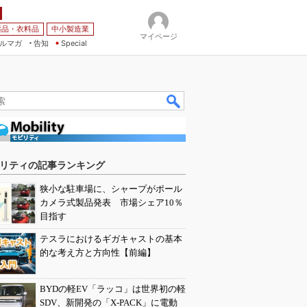
薬品・衣料品
中小製造業
マイページ
ルマガ
告知
Special
リティの記事ランキング
狭小な駐車場に、シャープがポール
カメラ式製品発表 市場シェア10％
目指す
テスラにおけるギガキャストの基本
的な考え方と方向性【前編】
BYDの軽EV「ラッコ」は世界初の軽
SDV、新開発の「X-PACK」に電動