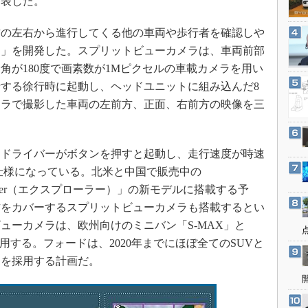
発表した。
3Dプリンタ
産業オープンネット展
デジタルツインとCAE
の左右から進行してくる他の車両や歩行者を確認しや
S＆OP
ラ」を開発した。スプリットビューカメラは、車両前部
角が180度で画素数が1Mピクセルの車載カメラを用い
インダストリー4.0
する徐行時に起動し、ヘッドユニットに組み込んだ8
イノベーション
メラで撮影した車両の左前方、正面、右前方の映像を三
製造業ビッグデータ
メイドインジャパン
ドライバーがボタンを押すと起動し、走行速度が時速
植物工場
る仕様になっている。北米と中国で販売中の
知財マネジメント
lorer（エクスプローラー）」の新モデルに搭載する予
海外生産
方をカバーするスプリットビューカメラも搭載するとい
グローバル設計・開発
ューカメラは、欧州向けのミニバン「S-MAX」と
制御セキュリティ
採用する。フォードは、2020年までにほぼ全てのSUVと
ラを採用する計画だ。
新型コロナへの対応