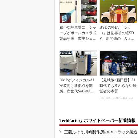
狭小な駐車場に、シャ
BYDの軽EV「ラッ
ープがポールカメラ式
コ」は世界初の軽SD
製品発表 市場シェア
V、新開発の「X-PAC
10％目指す
K」に電動システ...
DMPがフィジカルAI
【見城徹×藤田晋】AI
実装向け新拠点を開
時代でも変わらない経
所、次世代SoCやAM
営者の本質
Rデモを披露
PR(FINCHI on GOETHE)
TechFactory ホワイトペーパー新着情報
三菱ふそう川崎製作所のEVトラック製