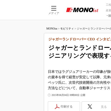
工
産
メディア
脱
つながる技術
AI×技術
MONOist
>
モビリティ
>
ジャガーとランドローバーの“
つながる工場
AI×設備
つながるサービ
Physical
ジャガーランドローバー CEO インタビ
ジャガーとランドロー
ジニアリングで表現す
日本ではラグジュアリーカーの印象が強
の資本を得て経営が安定して以降、元来
ペッツ氏に、次世代技術開発の方向性や
方法などについて、自動車ジャーナリス
2015年06月04日 09時00分 公開
印刷する
見る