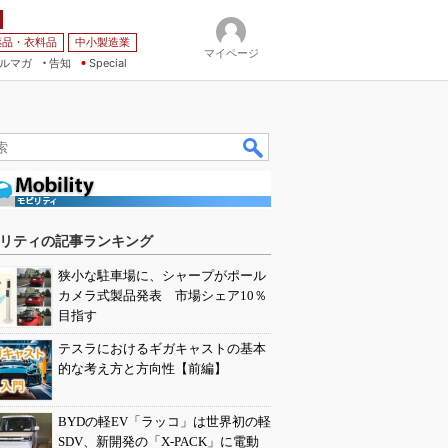
薬品・衣料品
中小製造業
マイページ
ルマガ
告知
Special
リティの記事ランキング
狭小な駐車場に、シャープがポール
カメラ式製品発表 市場シェア10％
目指す
テスラにおけるギガキャストの基本
的な考え方と方向性【前編】
BYDの軽EV「ラッコ」は世界初の軽
SDV、新開発の「X-PACK」に電動