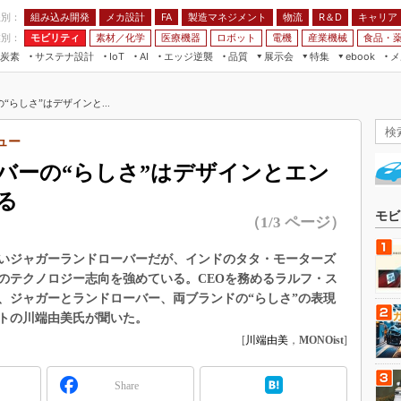
程別：
組み込み開発
メカ設計
製造マネジメント
物流
R＆D
キャリア
FA
業別：
モビリティ
素材／化学
医療機器
ロボット
電機
産業機械
食品・
炭素
サステナ設計
エッジ逆襲
品質
展示会
特集
メ
IoT
AI
ebook
伝承
組み込み開発
CEATEC
読者調査まとめ
編集後記
らしさ”はデザインと...
JIMTOF
保全
メカ設計
つながるクルマ
組込み/エッジ コンピューティング
ス
 AI
製造マネジメント
5G
ュー
展＆IoT/5Gソリューション展
VR／AR
FA
バーの“らしさ”はデザインとエン
IIFES
モビリティ
フィールドサービス
る
国際ロボット展
素材／化学
FPGA
モビ
（1/3 ページ）
ジャパンモビリティショー
組み込み画像技術
TECHNO-FRONTIER
いジャガーランドローバーだが、インドのタタ・モーターズ
組み込みモデリング
のテクノロジー志向を強めている。CEOを務めるラルフ・ス
人テク展
Windows Embedded
、ジャガーとランドローバー、両ブランドの“らしさ”の表現
スマート工場EXPO
トの川端由美氏が聞いた。
車載ソフト開発
EdgeTech+
[
川端由美
，
MONOist
]
ISO26262
日本ものづくりワールド
無償設計ツール
Share
AUTOMOTIVE WORLD