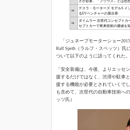
さが必要、「プリウス」とは思
テスラ・モーターズ モデルS 
⇒
るEVベンチャーの屋台骨
ダイムラー 次世代コンセプトカ
⇒
セプトカーで将来技術の価値を
「ジュネーブモーターショー201
Ralf Speth（ラルフ・スペッ
ついて以下のように語ってくれた
「安全装備は、今後、よりエッセ
援するだけではなく、渋滞や駐車
援する機能が必要とされていくで
も含めて、次世代の自動車技術へ
ッツ氏）