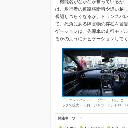
機能名がなかなか奮っているが、
は、歩行者の道路横断時や追い越し
視認しづらくなるが、トランスパ
て、死角にある障害物の存在を警
ゲーションは、先導車の走行モデ
るかのようにナビゲーションして
「トランスパレント・ピラー」（左）と「
ックで拡大） 出典：ジャガーランドロー
関連キーワード