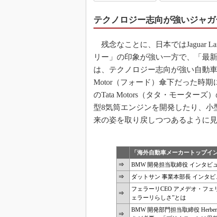
テクノロジー志向が強いジャガ
残念なことに、日本ではJaguar L
リー」の印象が強い一方で、「最
は、テクノロジー志向が強い自動車
Motor（フォード）傘下だった
のTata Motors（タタ・モータ
型8気筒エンジンを開発したり、小
来の姿を取り戻しつつあるように
「海外自動車メーカートップイ
⇒
BMW 開発担当取締役 インタビ
⇒
ダットサン 事業本部長 インタ
フェラーリCEO アメデオ・フェ
⇒
ェラーリらしさ”とは
BMW 開発部門担当取締役 Herb
⇒