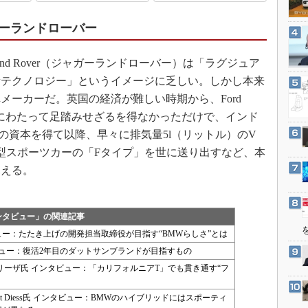
3Dプリンタ
産業オープンネット展
デジタルツインとCAE
ーランドローバー
S＆OP
and Rover（ジャガーランドローバー）は「ラグジュア
インダストリー4.0
新テクノロジー」というイメージに乏しい。しかし本来
イノベーション
メーカーだ。英国の経済が難しい時期から、Ford
製造業ビッグデータ
時期にわたって足踏みせざるを得なかっただけで、インド
メイドインジャパン
ーズ）の資本を得て以降、早々に排気量5l（リットル）のV
型スポーツカーの「Fタイプ」を世に送り出すなど、本
植物工場
見える。
知財マネジメント
海外生産
ンタビュー」の関連記事
グローバル設計・開発
ュー：たたき上げの開発担当取締役が目指す“BMWらしさ”とは
制御セキュリティ
ビュー：復活2年目のダットサンブランドが目指すもの
新型コロナへの対応
リーザ氏 インタビュー：「カリフォルニアT」でも貫き通す“フ
ert Diess氏 インタビュー：BMWのハイブリッドにはスポーティ