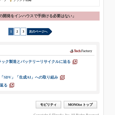
ループ
|
ブランド戦略
の開発をインハウスで手掛ける必要はない」
1
|
2
|
3
次のページへ
ラック製造とバッテリーリサイクルに迫る
「SDV」「生成AI」への取り組み
返る
モビリティ
MONOist トップ
Copyright © ITmedia, Inc. All Rights Reserved.