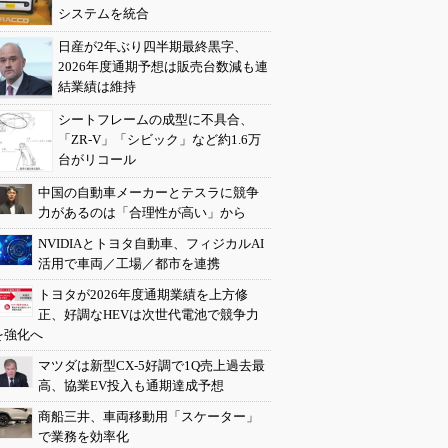
システムを統合
日産が2年ぶり四半期最終黒字、
2026年度通期予想は販売台数減も連
結業績は維持
シートフレームの成型に不具合、
「ZR-V」「シビック」など約1.6万
台がリコール
中国の自動車メーカーとテスラに競争
力があるのは「合理性が高い」から
NVIDIAとトヨタ自動車、フィジカルAI
活用で車両／工場／都市を連携
トヨタが2026年度通期業績を上方修
正、好調なHEVは次世代電池で競争力
を強化へ
マツダは新型CX-5好調で1Q売上過去最
高、協業EV投入も通期達成予想
商船三井、車両移動用「スケーター」
で業務を効率化