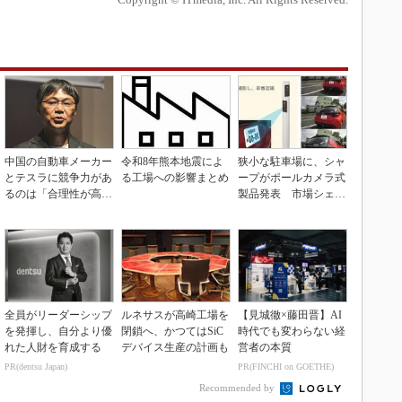
中国の自動車メーカー
令和8年熊本地震によ
狭小な駐車場に、シャ
とテスラに競争力があ
る工場への影響まとめ
ープがポールカメラ式
るのは「合理性が高
製品発表 市場シェア
い」から
10％目指す
全員がリーダーシップ
ルネサスが高崎工場を
【見城徹×藤田晋】AI
を発揮し、自分より優
閉鎖へ、かつてはSiC
時代でも変わらない経
れた人財を育成する
デバイス生産の計画も
営者の本質
PR(dentsu Japan)
PR(FINCHI on GOETHE)
Recommended by