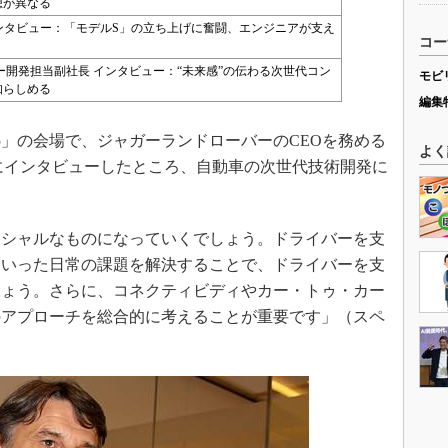
想が異なる
インタビュー：「モデルS」の立ち上げに奮闘、エンジニアが支え
コー
ー開発担当副社長 インタビュー：“未来感”の伝わる次世代コン
モビ
知らしめる
編集
5」の会場で、ジャガーランドローバーのCEOを務める
よく
ツ）氏にインタビューしたところ、自動車の次世代技術開発に
。
ンシャルなものになっていくでしょう。ドライバーを支
といった日常の課題を解決することで、ドライバーを支
しょう。さらに、コネクティビディやカー・トゥ・カー
のアプローチを総合的に考えることが重要です」（スペ