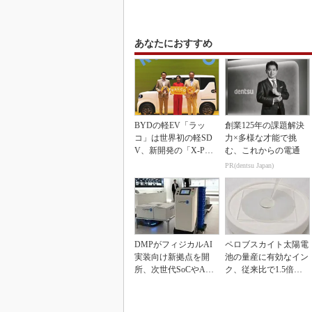
あなたにおすすめ
BYDの軽EV「ラッ
創業125年の課題解決
コ」は世界初の軽SD
力×多様な才能で挑
V、新開発の「X-PAC
む、これからの電通
K」に電動システ...
PR(dentsu Japan)
DMPがフィジカルAI
ペロブスカイト太陽電
実装向け新拠点を開
池の量産に有効なイン
所、次世代SoCやAM
ク、従来比で1.5倍の
Rデモを披露
性能向上