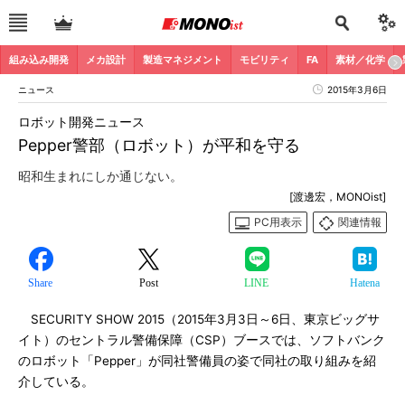
組み込み開発
メカ設計
製造マネジメント
モビリティ
FA
素材／化学
ニュース
2015年3月6日
ロボット開発ニュース
Pepper警部（ロボット）が平和を守る
昭和生まれにしか通じない。
[渡邊宏，MONOist]
PC用表示
関連情報
Share
Post
LINE
Hatena
SECURITY SHOW 2015（2015年3月3日～6日、東京ビッグサ
イト）のセントラル警備保障（CSP）ブースでは、ソフトバンク
のロボット「Pepper」が同社警備員の姿で同社の取り組みを紹
介している。