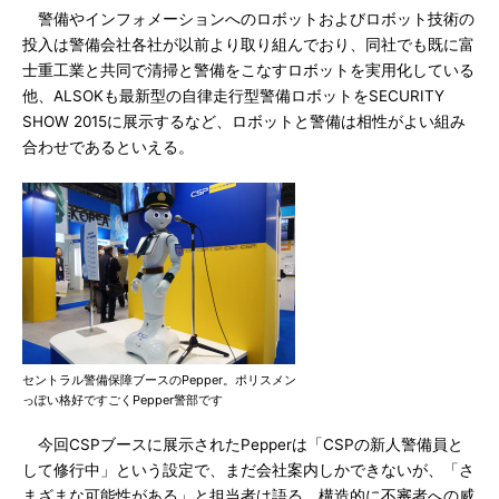
警備やインフォメーションへのロボットおよびロボット技術の
投入は警備会社各社が以前より取り組んでおり、同社でも既に富
士重工業と共同で清掃と警備をこなすロボットを実用化している
他、ALSOKも最新型の自律走行型警備ロボットをSECURITY
SHOW 2015に展示するなど、ロボットと警備は相性がよい組み
合わせであるといえる。
セントラル警備保障ブースのPepper。ポリスメン
っぽい格好ですごくPepper警部です
今回CSPブースに展示されたPepperは「CSPの新人警備員と
して修行中」という設定で、まだ会社案内しかできないが、「さ
まざまな可能性がある」と担当者は語る。構造的に不審者への威