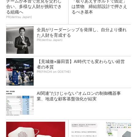
チームが本音で意見を交わし
「取りあえずボルトで固定」
合い、多様な人財が挑戦でき
は禁物 締結部設計で押さえ
る組織へ
るべき基本
PR(dentsu Japan)
全員がリーダーシップを発揮し、自分より優れ
た人財を育成する
PR(dentsu Japan)
【見城徹×藤田晋】AI時代でも変わらない経営
者の本質
PR(FINCHI on GOETHE)
AI関連“だけじゃない”オムロンの制御機器事
業、地道な顧客基盤強化が結実