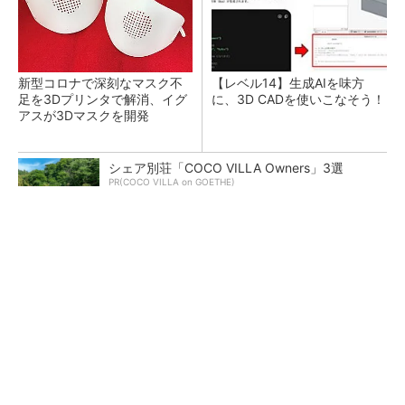
新型コロナで深刻なマスク不
【レベル14】生成AIを味方
足を3Dプリンタで解消、イグ
に、3D CADを使いこなそう！
アスが3Dマスクを開発
シェア別荘「COCO VILLA Owners」3選
PR(COCO VILLA on GOETHE)
令和8年熊本地震による工場への影響まとめ
狭小な駐車場に、シャープがポールカメラ式製
品発表 市場シェア10％目指す