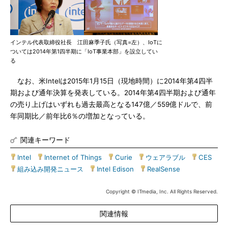
インテル代表取締役社長 江田麻季子氏（写真=左）、IoTに
ついては2014年第1四半期に「IoT事業本部」を設立してい
る
なお、米Intelは2015年1月15日（現地時間）に2014年第4四半
期および通年決算を発表している。2014年第4四半期および通年
の売り上げはいずれも過去最高となる147億／559億ドルで、前
年同期比／前年比6％の増加となっている。
関連キーワード
Intel
|
Internet of Things
|
Curie
|
ウェアラブル
|
CES
|
組み込み開発ニュース
|
Intel Edison
|
RealSense
Copyright © ITmedia, Inc. All Rights Reserved.
関連情報