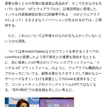
需要を除くとその市場の急成長は見込めず、そこで大きな力を注
いでいるのが、IoTとウェアラブルだ。記者説明会に登壇した、
インテル代表取締役社長の江田麻季子氏も「（IoTとウェアラブ
ルによって）さまざまなイノベーションが生まれるのでは」と期
待する。
ただ、これらについては市場そのものが立ち上がっていないと
いうのも現状。
ついては米IntelがOakleyなどのブランドを有するイタリアの
Luxotticaと提携したよう非IT各社との連携を強化するととも
に、先に発表したIoT導入のリファレンスプラットフォーム「イ
ンテル IoT プラットフォーム」のように、ウェアラブル機器向け
プロセッサについても、顧客企業がカスタマイズして細かなユー
ザーニーズをすくい上げる基盤としてのCurieを提供すること
で、コンピューティングのメインストリームがPCではなくな
る、“非PC時代”での存在感を示したい考えだ。