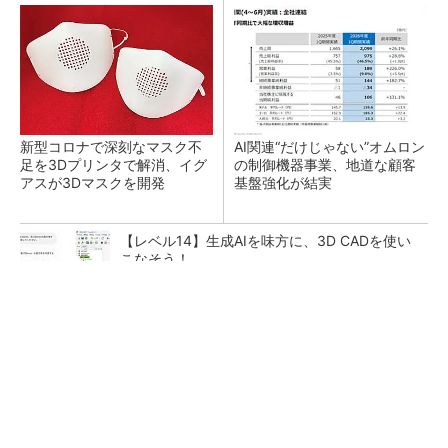
新型コロナで深刻なマスク不
AI関連“だけじゃない”オムロン
足を3Dプリンタで解消、イグ
の制御機器事業、地道な顧客
アスが3Dマスクを開発
基盤強化が結実
【レベル14】生成AIを味方に、3D CADを使い
こなそう！
【西野亮廣】ビジネス書最新刊『北極星 僕た
ちはどう働くか』
PR(FINCHI on GOETHE)