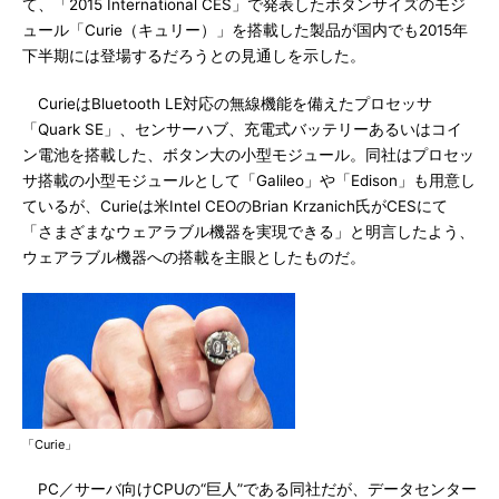
て、「2015 International CES」で発表したボタンサイズのモジ
ュール「Curie（キュリー）」を搭載した製品が国内でも2015年
下半期には登場するだろうとの見通しを示した。
CurieはBluetooth LE対応の無線機能を備えたプロセッサ
「Quark SE」、センサーハブ、充電式バッテリーあるいはコイ
ン電池を搭載した、ボタン大の小型モジュール。同社はプロセッ
サ搭載の小型モジュールとして「Galileo」や「Edison」も用意し
ているが、Curieは米Intel CEOのBrian Krzanich氏がCESにて
「さまざまなウェアラブル機器を実現できる」と明言したよう、
ウェアラブル機器への搭載を主眼としたものだ。
「Curie」
PC／サーバ向けCPUの“巨人”である同社だが、データセンター