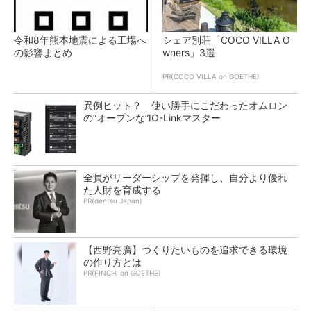
令和8年熊本地震による工場へ
シェア別荘「COCO VILLA O
の影響まとめ
wners」3選
PR(COCO VILLA on GOETHE)
異例ヒット？ 使い勝手にこだわったオムロン
の“オープンな”IO-Linkマスター
全員がリーダーシップを発揮し、自分より優れ
た人財を育成する
PR(dentsu Japan)
【西野亮廣】つくりたいものを追求できる環境
の作り方とは
PR(FINCHI on GOETHE)