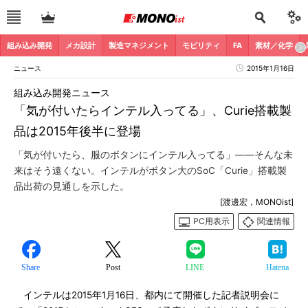
組み込み開発
メカ設計
製造マネジメント
モビリティ
FA
素材／化学
ニュース
2015年1月16日
組み込み開発ニュース
「気が付いたらインテル入ってる」、Curie搭載製
品は2015年後半に登場
「気が付いたら、服のボタンにインテル入ってる」――そんな未
来はそう遠くない。インテルがボタン大のSoC「Curie」搭載製
品出荷の見通しを示した。
[渡邊宏，MONOist]
PC用表示
関連情報
Share
Post
LINE
Hatena
インテルは2015年1月16日、都内にて開催した記者説明会に