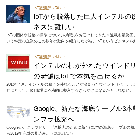
IoT観測所（50）：
IoTから脱落した巨人インテルの
ネスは難しい
IoTの団体や規格／標準についての解説をお届けしてきた本連載も最終
いう特定の企業のこの数年の動向を紹介しながら、IoTというビジネスを
IoT観測所（44）：
インテルの枷が外れたウインドリ
の老舗はIoTで本気を出せるか
2018年4月、インテルの傘下を外れることが決まったウインドリバー。
社にとって、IoT市場に本格的に参入するきっかけになるかもしれない。
Google、新たな海底ケーブル3
ンフラ拡充へ
Googleが、クラウドサービス拡充のために新たに3本の海底ケーブルの
も2019年完成の見込み。
（2018/1/17）