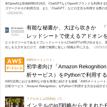
米OpneAIは現地時間4月24日、ChatGPTなどOpenAIブランドを利
ゴマークやその利用方法、また「ChatGPT」などの文言を利用する際の
（2023/4/25）
有能な秘書か、大ぼら吹きか 「C
レッドシートで使えるアドオン
ビジネスツールであるスプレッドシートからChatGPTが呼び出せると
出しを入力するだけで、自動で無限に欲しい情報が手に入る。
（2023/1/
AWSチートシート：
初学者向け「Amazon Rekognit
析サービス）をPythonで利用す
AWS活用における便利な小技を簡潔に紹介する連載「AWSチートシート
分析サービス「Amazon Rekognition」をPythonで利用する方法を紹介
リアルタイムOS列伝（7）：
インテルのIoT戦略から生まれたRT