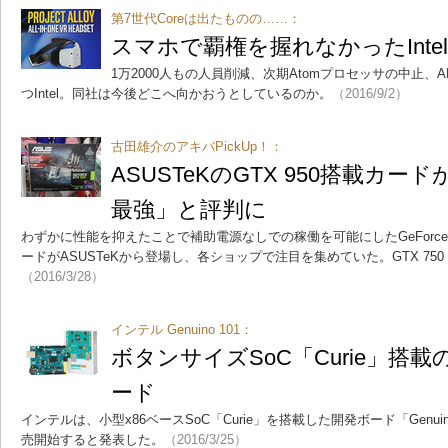
第7世代Coreは出たものの……：
スマホで覇権を握れなかったInte
1万2000人もの人員削減、次期Atomプロセッサの中止
つIntel。同社は今後どこへ向かおうとしているのか。
（2016/9/2）
古田雄介のアキバPickUp！：
ASUSTeKのGTX 950搭載カ
最強」と評判に
わずかに性能を抑えたことで補助電源なしでの稼働を可能にしたGeForce 
ードがASUSTeKから登場し、各ショップで注目を集めていた。GTX 75
（2016/3/28）
インテル Genuino 101：
ボタンサイズSoC「Curie」搭載の
ード
インテルは、小型x86ベースSoC「Curie」を搭載した開発ボード「Genuino
売開始すると発表した。
（2016/3/25）