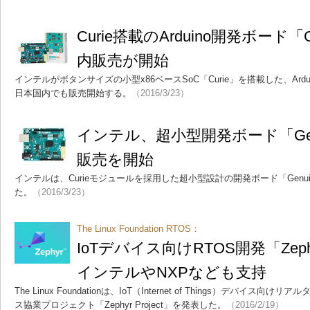
Curie搭載のArduino開発ボード「G
内販売が開始
インテルがボタンサイズの小型x86ベースSoC「Curie」を搭載した、Arduin
日本国内でも販売開始する。
（2016/3/23）
インテル、超小型開発ボード「Genu
販売を開始
インテルは、Curieモジュールを採用した超小型設計の開発ボード「Genui
た。
（2016/3/23）
The Linux Foundation RTOS：
IoTデバイス向けRTOS開発「Zephy
インテルやNXPなども支持
The Linux Foundationは、IoT（Internet of Things）デバイ
ス協業プロジェクト「Zephyr Project」を発表した。
（2016/2/19）