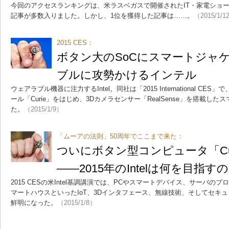
今回のアクセスランキングは、米ラスベガスで開催されたIT・家電ショー「2015 I
記事が多数入りました。しかし、1位を獲得した記事は……。
（2015/1/1
2015 CES：
ボタン大のSoCにスマートジャ
ブルに攻勢かけるインテル
ウェアラブル機器に注力するIntel。同社は「2015 International C
ール「Curie」をはじめ、3Dカメラセンサー「RealSense」を搭載し
た。
（2015/1/9）
「ムーアの法則」50周年でここまで来た：
ついにボタン型コンピュータ「Cu
――2015年のIntelは何を目指す
2015 CESの米Intel基調講演では、PCやスマートデバイス、サーバ
マートハウスといったIoT、3Dインタフェース、無線技術、そしてセキ
鮮明になった。
（2015/1/8）