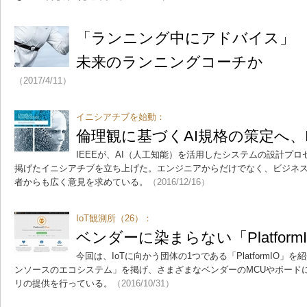
「ランニング中にアドバイス」 
未来のランニングコーチか
（2017/4/11）
イニシアチブを始動：
倫理観に基づくAI規格の策定へ、I
IEEEが、AI（人工知能）を活用したシステムの設計プ
掲げたイニシアチブを立ち上げた。エンジニアからだけでなく、ビジネ
者からも広く意見を求めている。
（2016/12/16）
IoT観測所（26）：
ベンダーに染まらない「Platform
今回は、IoTに向かう団体の1つである「PlatformIO」
ンソースのエコシステム」を掲げ、さまざまなベンダーのMCUやボード
リの提供を行っている。
（2016/10/31）