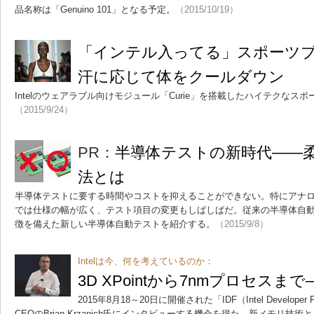
品名称は「Genuino 101」となる予定。
（2015/10/19）
「インテル入ってる」スポーツ
汗に応じて体をクールダウン
Intelのウェアラブル向けモジュール「Curie」を搭載したハイテクなス
（2015/9/24）
PR：
半導体テストの新時代――
法とは
半導体テストに要する時間やコストを抑えることができない。特にアナロ
では仕様の幅が広く、テスト項目の変更もしばしばだ。従来の半導体自動
徴を備えた新しい半導体自動テストを紹介する。
（2015/9/8）
Intelは今、何を考えているのか：
3D XPointから7nmプロセスまで―
2015年8月18～20日に開催された「IDF（Intel Developer 
CEOのBrian Krzanich氏にインタビューする機会を得た。新メモリ技術と