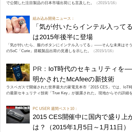
で公開した注目製品の日本市場出荷にも言及した。
（2015/1/16）
組み込み開発ニュース：
「気が付いたらインテル入ってる」
は2015年後半に登場
「気が付いたら、服のボタンにインテル入ってる」――そんな未来はそ
のSoC「Curie」搭載製品出荷の見通しを示した。
（2015/1/16）
PR：
IoT時代のセキュリティを――
明かされたMcAfeeの新技術
ラスベガスで開催された世界最大の家電見本市「2015 CES」では、IoT時代に向
の最新セキュリティ技術「True Key」が披露された。現地からその詳
PC USER 週間ベスト10：
2015 CES開催中に国内で盛り
は？（2015年1月5日～1月11日）