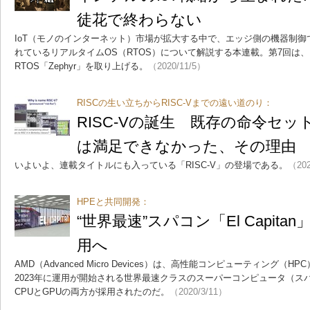
徒花で終わらない
IoT（モノのインターネット）市場が拡大する中で、エッジ側の機器制
れているリアルタイムOS（RTOS）について解説する本連載。第7回は、In
RTOS「Zephyr」を取り上げる。
（2020/11/5）
RISCの生い立ちからRISC-Vまでの遠い道のり：
RISC-Vの誕生 既存の命令セ
は満足できなかった、その理由
いよいよ、連載タイトルにも入っている「RISC-V」の登場である。
（202
HPEと共同開発：
“世界最速”スパコン「El Capit
用へ
AMD（Advanced Micro Devices）は、高性能コンピューティング
2023年に運用が開始される世界最速クラスのスーパーコンピュータ（スパコン
CPUとGPUの両方が採用されたのだ。
（2020/3/11）