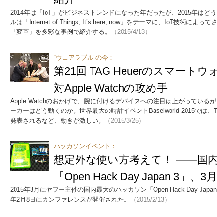
2014年は「IoT」がビジネストレンドになった年だったが、2015年はどうな
ルは「Internet of Things, It’s here, now」をテーマに、IoT
「変革」を多彩な事例で紹介する。
（2015/4/13）
“ウェアラブル”の今：
第21回 TAG Heuerのスマー
対Apple Watchの攻め手
Apple Watchのおかげで、腕に付けるデバイスへの注目は上がってい
ーカーはどう動くのか。世界最大の時計イベントBaselworld 2015では、TAG 
発表されるなど、動きが激しい。
（2015/3/25）
ハッカソンイベント：
想定外な使い方考えて！ ――国
「Open Hack Day Japan 3」、
2015年3月にヤフー主催の国内最大のハッカソン「Open Hack Day Ja
年2月8日にカンファレンスが開催された。
（2015/2/13）