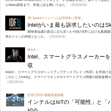
らAltera買収まで、率直に話を聞いてみた。
（2015/8/28）
3D Xpointストレージは2016年に登場：
Intelがいま最も訴求したいのはSk
開発者会議の原点に立ち戻った今回のIDFにおける基調講
求がメインの内容となった。
（2015/8/19）
M＆A：
Intel、スマートグラスメーカーを
収
Intelが、スマートグラスやヘッドアップディスプレイ（HUD）を手掛けるReco
このところIntelは、スマートウオッチやスマートグラス関連の技術提携
（2015/6/19）
ESEC2015 開催直前情報：
インテルはIoTの「可能性」と「
紹介