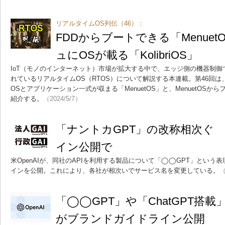
リアルタイムOS列伝（46）：
FDDからブートできる「Menuet
ュにOSが載る「KolibriOS」
IoT（モノのインターネット）市場が拡大する中で、エッジ側の機器制
れているリアルタイムOS（RTOS）について解説する本連載。第46回は
OSとアプリケーション一式が収まる「MenuetOS」と、MenuetOSからフ
紹介する。
（2024/5/7）
「ナントカGPT」の改称相次ぐ O
イン公開で
米OpenAIが、同社のAPIを利用する製品について「◯◯GPT」とい
インを公開。これにより、各社が相次いでサービス名を変更している。
（
「◯◯GPT」や「ChatGPT搭載」
がブランドガイドライン公開