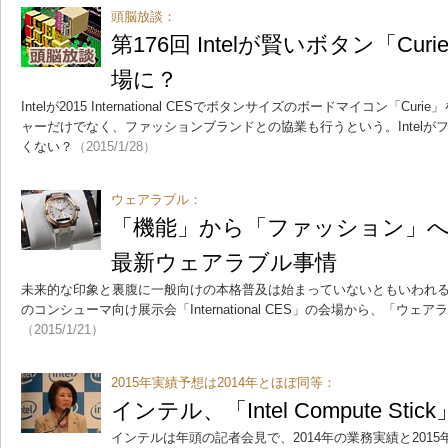
頭脳放談：
第176回 Intelが賢いボタン「C
場に？
Intelが2015 International CESでボタンサイズのボードマイコン「
ャーだけでなく、ファッションブランドとの協業も行うという。Intel
くない？
（2015/1/28）
ウェアラブル：
「機能」から「ファッション」へ、2
最新ウェアラブル事情
未来的な印象と裏腹に一般向けの本格普及は始まっていないともいわれ
のコンシューマ向け展示会「International CES」の会場から、「ウ
（2015/1/21）
2015年実績予想は2014年とほぼ同等：
インテル、「Intel Compute S
インテルは年頭の記者会見で、2014年の業務実績と2015年