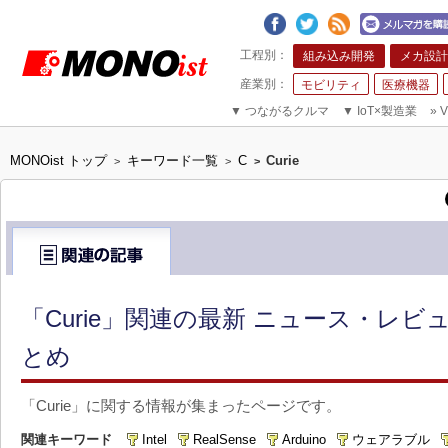
組み込み開発
メカ設計
モビリティ
医療機器
▼
つながるクルマ
▼
IoT×製造業
»
V
MONOist トップ
キーワード一覧
C
Curie
>
>
>
「Curie」関連の最新 ニュース・レビ
とめ
「Curie」に関する情報が集まったページです。
関連キーワード
Intel
RealSense
Arduino
ウェアラブル