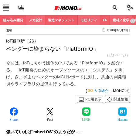
組み込み開発
メカ設計
製造マネジメント
モビリティ
FA
素材／化学
連載
2016年10月31日
IoT観測所（26）
ベンダーに染まらない「PlatformIO」
（1/3 ページ）
今回は、IoTに向かう団体の1つである「PlatformIO」を紹介す
る。「IoT開発のためのオープンソースのエコシステム」を掲
げ、さまざまなベンダーのMCUやボードに対し、共通の開発環
境やライブラリの提供を行っている。
[
大原雄介
，MONOist]
PC用表示
関連情報
Share
Post
LINE
Hatena
強いていえば“mbed OS”のようだが……