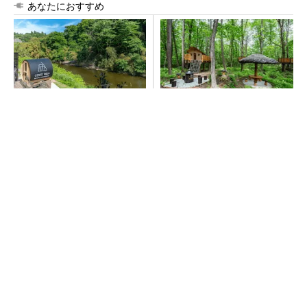
あなたにおすすめ
シェア別荘「COCO VILLA O
全国の絶景ポイントにサウナ
wners」3選
付きのシェア別荘を展開
PR(COCO VILLA on GOETHE)
PR(COCO VILLA on GOETHE)
「取りあえずボルトで固定」は禁物 締結部設
計で押さえるべき基本
AI関連“だけじゃない”オムロンの制御機器事
業、地道な顧客基盤強化が結実