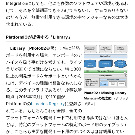
Integrationにしても、他にも多数のソフトウェアや環境があるわ
けで、それを全部網羅できるわけでもないし、するつもりもない
のだろうが、無償で利用できる環境の中でメジャーなものは大体
含まれている。
PlatformIOが提供する「Library」
Library
（
Photo02
参照）：特に開発
ボードを利用する場合、オンボードのデ
バイスを扱う事だけを考えても、ライブ
ラリが無くては話にならない。特に300
以上の開発ボードをサポートというから
には、デバイスの種類は相当なものにな
る。このライブラリであるが、原稿執筆
Photo02：Missing Library
時点（2016年10月）で1191個が
Managerの概念図
（クリック
PlatformIOの
Libraries Registry
に登録さ
で拡大）
れている。もちろんこれが全部、全ての
プラットフォームや開発ボードで利用できる訳ではない（ほとん
どは、特定のプラットフォームの特定のボード用のライブラリ）
が、こちらも主要な開発ボード用のデバイスはほぼ網羅してい