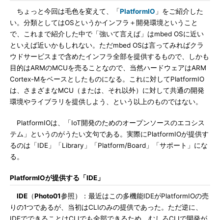
ちょっと今回は毛色を変えて、「
PlatformIO
」をご紹介した
い。分類としてはOSというかインフラ＋開発環境ということ
で、これまで紹介した中で「強いて言えば」はmbed OSに近い
といえば近いかもしれない。ただmbed OSは言ってみればクラ
ウドサービスまで含めたインフラ全部を提供するもので、しかも
目的はARMのMCUを売ることなので、当然ハードウェアはARM
Cortex-Mをベースとしたものになる。これに対してPlatformIO
は、さまざまなMCU（または、それ以外）に対して共通の開発
環境やライブラリを提供しよう、という以上のものではない。
PlatformIOは、「IoT開発のためのオープンソースのエコシス
テム」というのがうたい文句である。実際にPlatformIOが提供す
るのは「IDE」「Library」「Platform/Board」「サポート」にな
る。
PlatformIOが提供する「IDE」
IDE
（
Photo01
参照）：最近はこの多機能IDEがPlatformIOの売
りの1つであるが、当初はCLIのみの提供であった。ただ逆に、
IDEでできることはCLIでも全部できるため、むしろCLIで開発が