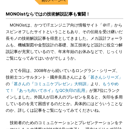
MONOistならではの技術解説記事も奮闘！
MONOistは、かつてITエンジニア向け情報サイト「＠IT」から
スピンオフしたサイトということもあり、その伝統を受け継いだ
長モノの技術解説記事を得意としてきました。メカ設計フォーラ
ムも、機械製図や金型設計の基礎、加工技術など設計に役立つ解
説記事が充実しているので、年末年始のお休みなどで、じっくり
ご覧になってみてはいかがでしょうか。
さて今回は、2008年から続いているロングラン・シリーズ、
技術士コンサルタント・國井良昌さんによる
「甚さんシリーズ」
の
「甚さんの『コミュニケプレゼン』大特訓」
より、
もうやめ
て！ 『あっち向いてホイ』なQC矢印の乱用
」が第7位にランク
インしました。外国人が日本人のプレゼンを見ると、矢印を多用
しているのを見て困惑するのだとか。具体的にはどういうことな
のか、詳しくは記事をご覧になってみてくださいね。
技術者のためのコミュニケーションとプレゼンテーションをテ