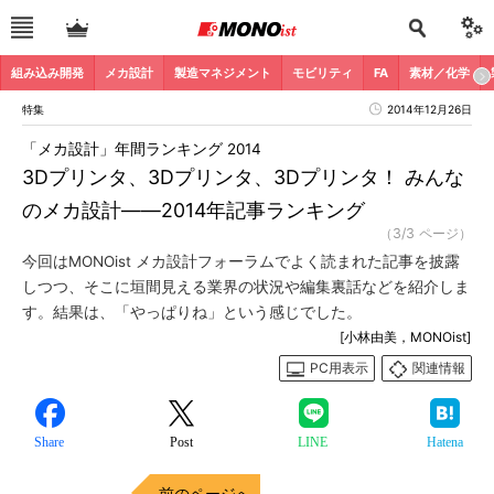
組み込み開発
メカ設計
製造マネジメント
モビリティ
FA
素材／化学
特集
2014年12月26日
「メカ設計」年間ランキング 2014
3Dプリンタ、3Dプリンタ、3Dプリンタ！ みんな
のメカ設計――2014年記事ランキング
（3/3 ページ）
今回はMONOist メカ設計フォーラムでよく読まれた記事を披露
しつつ、そこに垣間見える業界の状況や編集裏話などを紹介しま
す。結果は、「やっぱりね」という感じでした。
[小林由美，MONOist]
PC用表示
関連情報
Share
Post
LINE
Hatena
前のページへ