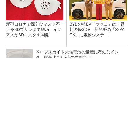
新型コロナで深刻なマスク不
BYDの軽EV「ラッコ」は世界
足を3Dプリンタで解消、イグ
初の軽SDV、新開発の「X-PA
アスが3Dマスクを開発
CK」に電動システ...
ペロブスカイト太陽電池の量産に有効なイン
ク、従来比で1.5倍の性能向上
SNSアカウントを着実に成長。実はみんなココ
使ってます。
PR(Dreaw合同会社)
【レベル14】生成AIを味方に、3D CADを使い
こなそう！