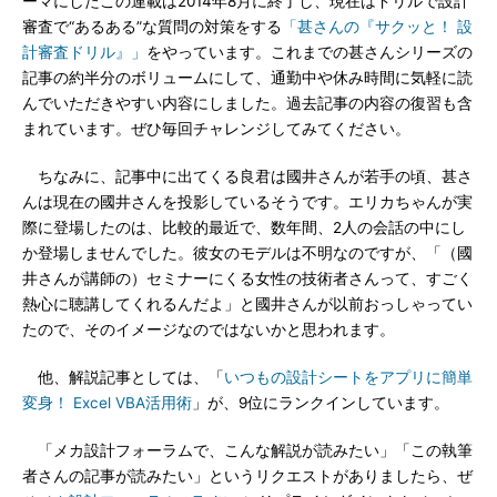
ーマにしたこの連載は2014年8月に終了し、現在はドリルで設計
審査で“あるある”な質問の対策をする
「甚さんの『サクッと！ 設
計審査ドリル』」
をやっています。これまでの甚さんシリーズの
記事の約半分のボリュームにして、通勤中や休み時間に気軽に読
んでいただきやすい内容にしました。過去記事の内容の復習も含
まれています。ぜひ毎回チャレンジしてみてください。
ちなみに、記事中に出てくる良君は國井さんが若手の頃、甚さ
んは現在の國井さんを投影しているそうです。エリカちゃんが実
際に登場したのは、比較的最近で、数年間、2人の会話の中にし
か登場しませんでした。彼女のモデルは不明なのですが、「（國
井さんが講師の）セミナーにくる女性の技術者さんって、すごく
熱心に聴講してくれるんだよ」と國井さんが以前おっしゃってい
たので、そのイメージなのではないかと思われます。
他、解説記事としては、「
いつもの設計シートをアプリに簡単
変身！ Excel VBA活用術
」が、9位にランクインしています。
「メカ設計フォーラムで、こんな解説が読みたい」「この執筆
者さんの記事が読みたい」というリクエストがありましたら、ぜ