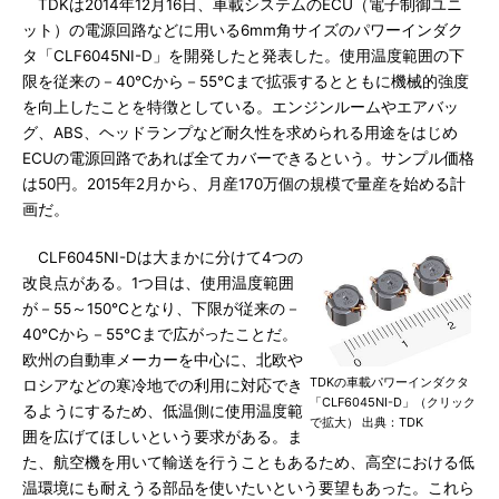
TDKは2014年12月16日、車載システムのECU（電子制御ユニ
ット）の電源回路などに用いる6mm角サイズのパワーインダク
タ「CLF6045NI-D」を開発したと発表した。使用温度範囲の下
限を従来の－40℃から－55℃まで拡張するとともに機械的強度
を向上したことを特徴としている。エンジンルームやエアバッ
グ、ABS、ヘッドランプなど耐久性を求められる用途をはじめ
ECUの電源回路であれば全てカバーできるという。サンプル価格
は50円。2015年2月から、月産170万個の規模で量産を始める計
画だ。
CLF6045NI-Dは大まかに分けて4つの
改良点がある。1つ目は、使用温度範囲
が－55～150℃となり、下限が従来の－
40℃から－55℃まで広がったことだ。
欧州の自動車メーカーを中心に、北欧や
TDKの車載パワーインダクタ
ロシアなどの寒冷地での利用に対応でき
「CLF6045NI-D」（クリック
るようにするため、低温側に使用温度範
で拡大） 出典：TDK
囲を広げてほしいという要求がある。ま
た、航空機を用いて輸送を行うこともあるため、高空における低
温環境にも耐えうる部品を使いたいという要望もあった。これら