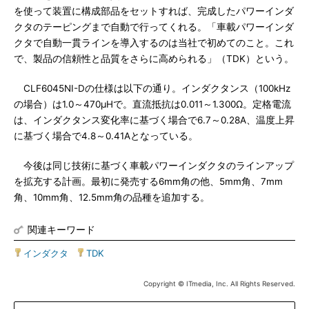
を使って装置に構成部品をセットすれば、完成したパワーインダ
クタのテーピングまで自動で行ってくれる。「車載パワーインダ
クタで自動一貫ラインを導入するのは当社で初めてのこと。これ
で、製品の信頼性と品質をさらに高められる」（TDK）という。
CLF6045NI-Dの仕様は以下の通り。インダクタンス（100kHz
の場合）は1.0～470μHで。直流抵抗は0.011～1.300Ω。定格電流
は、インダクタンス変化率に基づく場合で6.7～0.28A、温度上昇
に基づく場合で4.8～0.41Aとなっている。
今後は同じ技術に基づく車載パワーインダクタのラインアップ
を拡充する計画。最初に発売する6mm角の他、5mm角、7mm
角、10mm角、12.5mm角の品種を追加する。
関連キーワード
インダクタ
|
TDK
Copyright © ITmedia, Inc. All Rights Reserved.