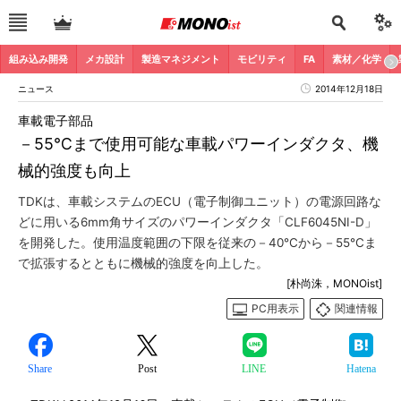
組み込み開発
メカ設計
製造マネジメント
モビリティ
FA
素材／化学
ニュース
2014年12月18日
車載電子部品
－55℃まで使用可能な車載パワーインダクタ、機
械的強度も向上
TDKは、車載システムのECU（電子制御ユニット）の電源回路な
どに用いる6mm角サイズのパワーインダクタ「CLF6045NI-D」
を開発した。使用温度範囲の下限を従来の－40℃から－55℃ま
で拡張するとともに機械的強度を向上した。
[朴尚洙，MONOist]
PC用表示
関連情報
Share
Post
LINE
Hatena