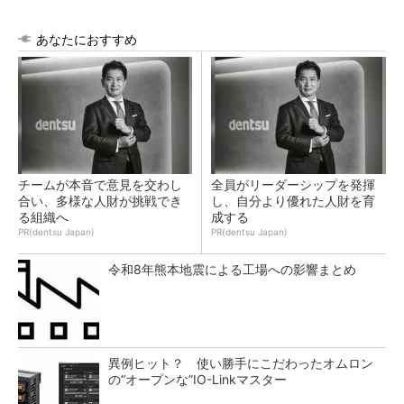
あなたにおすすめ
チームが本音で意見を交わし
全員がリーダーシップを発揮
合い、多様な人財が挑戦でき
し、自分より優れた人財を育
る組織へ
成する
PR(dentsu Japan)
PR(dentsu Japan)
令和8年熊本地震による工場への影響まとめ
異例ヒット？ 使い勝手にこだわったオムロン
の“オープンな”IO-Linkマスター