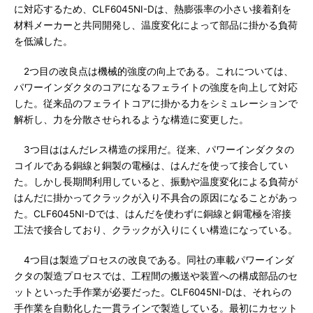
に対応するため、CLF6045NI-Dは、熱膨張率の小さい接着剤を
材料メーカーと共同開発し、温度変化によって部品に掛かる負荷
を低減した。
2つ目の改良点は機械的強度の向上である。これについては、
パワーインダクタのコアになるフェライトの強度を向上して対応
した。従来品のフェライトコアに掛かる力をシミュレーションで
解析し、力を分散させられるような構造に変更した。
3つ目ははんだレス構造の採用だ。従来、パワーインダクタの
コイルである銅線と銅製の電極は、はんだを使って接合してい
た。しかし長期間利用していると、振動や温度変化による負荷が
はんだに掛かってクラックが入り不具合の原因になることがあっ
た。CLF6045NI-Dでは、はんだを使わずに銅線と銅電極を溶接
工法で接合しており、クラックが入りにくい構造になっている。
4つ目は製造プロセスの改良である。同社の車載パワーインダ
クタの製造プロセスでは、工程間の搬送や装置への構成部品のセ
ットといった手作業が必要だった。CLF6045NI-Dは、それらの
手作業を自動化した一貫ラインで製造している。最初にカセット