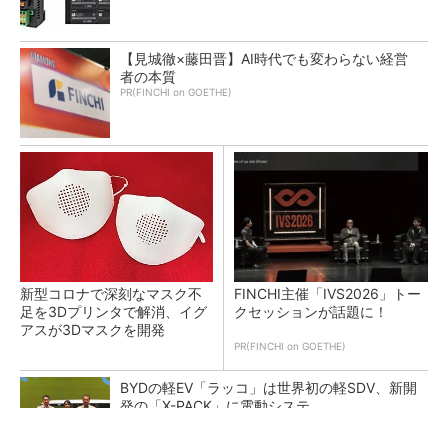
【見城徹×藤田晋】AI時代でも変わらない経営
者の本質
PR(FINCHI on GOETHE)
新型コロナで深刻なマスク不
FINCHI主催「IVS2026」トー
足を3Dプリンタで解消、イグ
クセッションが話題に！
アスが3Dマスクを開発
PR(FINCHI on GOETHE)
BYDの軽EV「ラッコ」は世界初の軽SDV、新開
発の「X-PACK」に電動システ...