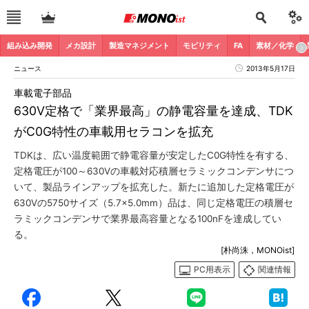
組み込み開発
メカ設計
製造マネジメント
モビリティ
FA
素材／化学
ニュース
2013年5月17日
車載電子部品
630V定格で「業界最高」の静電容量を達成、TDK
がC0G特性の車載用セラコンを拡充
TDKは、広い温度範囲で静電容量が安定したC0G特性を有する、
定格電圧が100～630Vの車載対応積層セラミックコンデンサにつ
いて、製品ラインアップを拡充した。新たに追加した定格電圧が
630Vの5750サイズ（5.7×5.0mm）品は、同じ定格電圧の積層セ
ラミックコンデンサで業界最高容量となる100nFを達成してい
る。
[朴尚洙，MONOist]
PC用表示
関連情報