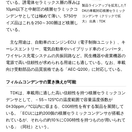
ている。誘電体セラミックス層の厚みは
製品ラインアップを拡充したT
10μm以下と中耐圧の積層セラミックコ
DKの車載対応積層セラミック
ンデンサとしては極めて薄い。5750サ
コンデンサ（クリックで拡
大） 出典：TDK
イズ品はこれを250～300層ほど積層し
ている。
主な用途は、自動車のエンジンECU（電子制御ユニット）、キ
ーレスエントリー、電気自動車やハイブリッド車のインバータ、
ワイヤレス充電システムの共振回路など。民生機器や産業機器の
電源で高い信頼性が求められる用途にも適している。なお、車載
向け受動部品の品質規格である「AEC-Q200」に対応している。
フィルムコンデンサの置き換えが可能
TDKは、車載用に適した高い信頼性を持つ積層セラミックコン
デンサとして、－55～125℃の温度範囲で容量温度係数が
0±30ppm／℃以内に収まる、C0G特性を有する製品を展開して
いる。「ECUには約200個の積層セラミックコンデンサが搭載さ
れているが、それらの約10％にC0G特性を持つものが用いられて
いる」（同社）という。