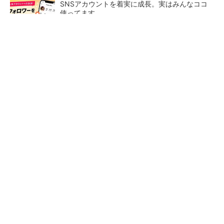
SNSアカウントを着実に成長。実はみんなココ
使ってます。
PR(Dreaw合同会社)
ペロブスカイト太陽電池の量産に有効なイン
ク、従来比で1.5倍の性能向上
【レベル14】生成AIを味方に、3D CADを使い
こなそう！