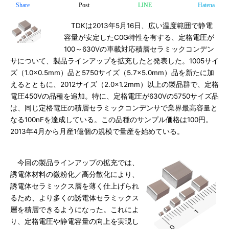
Share
Post
LINE
Hatena
TDKは2013年5月16日、広い温度範囲で静電
容量が安定したC0G特性を有する、定格電圧が
100～630Vの車載対応積層セラミックコンデン
サについて、製品ラインアップを拡充したと発表した。1005サイ
ズ（1.0×0.5mm）品と5750サイズ（5.7×5.0mm）品を新たに加
えるとともに、2012サイズ（2.0×1.2mm）以上の製品群で、定格
電圧450Vの品種を追加。特に、定格電圧が630Vの5750サイズ品
は、同じ定格電圧の積層セラミックコンデンサで業界最高容量と
なる100nFを達成している。この品種のサンプル価格は100円。
2013年4月から月産1億個の規模で量産を始めている。
今回の製品ラインアップの拡充では、
誘電体材料の微粉化／高分散化により、
誘電体セラミックス層を薄く仕上げられ
るため、より多くの誘電体セラミックス
層を積層できるようになった。これによ
り、定格電圧や静電容量の向上を実現し