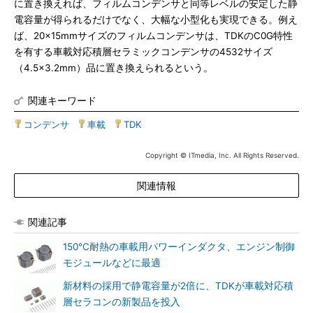
に置き換えれば、フィルムコンデンサと同等レベルの安定した静
電容量が得られるだけでなく、大幅な小型化も実現できる。例え
ば、20×15mmサイズのフィルムコンデンサは、TDKのC0G特性
を有する車載対応積層セラミックコンデンサの4532サイズ
（4.5×3.2mm）品に置き換えられるという。
関連キーワード
コンデンサ
|
車載
|
TDK
Copyright © ITmedia, Inc. All Rights Reserved.
関連情報
関連記事
150℃耐熱の車載用パワーインダクタ、エンジン制御
モジュールなどに最適
新材料の採用で静電容量が2倍に、TDKが車載対応積
層セラコンの新製品を投入