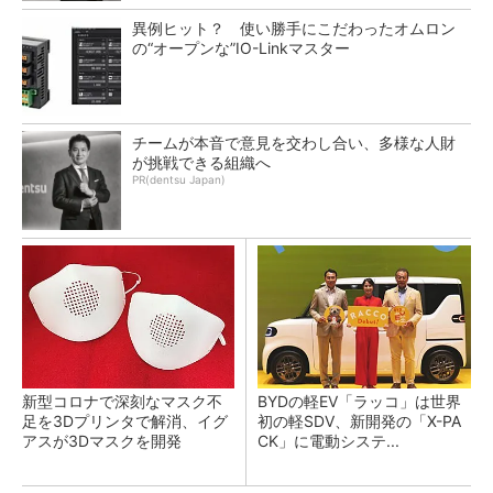
異例ヒット？ 使い勝手にこだわったオムロン
の“オープンな”IO-Linkマスター
チームが本音で意見を交わし合い、多様な人財
が挑戦できる組織へ
PR(dentsu Japan)
新型コロナで深刻なマスク不
BYDの軽EV「ラッコ」は世界
足を3Dプリンタで解消、イグ
初の軽SDV、新開発の「X-PA
アスが3Dマスクを開発
CK」に電動システ...