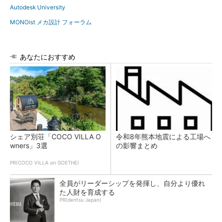
Autodesk University
MONOist メカ設計 フォーラム
あなたにおすすめ
シェア別荘「COCO VILLA O
令和8年熊本地震による工場へ
wners」3選
の影響まとめ
PR(COCO VILLA on GOETHE)
全員がリーダーシップを発揮し、自分より優れ
た人財を育成する
PR(dentsu Japan)