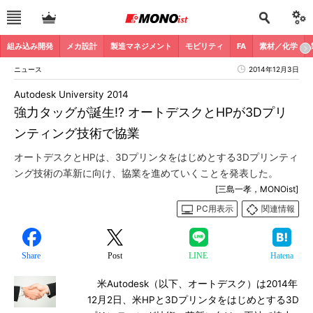
組み込み開発
メカ設計
製造マネジメント
モビリティ
FA
素材／化学
ニュース
2014年12月3日
Autodesk University 2014
強力タッグが誕生!? オートデスクとHPが3Dプリ
ンティング技術で協業
オートデスクとHPは、3Dプリンタをはじめとする3Dプリンティ
ング技術の革新に向け、協業を進めていくことを発表した。
[三島一孝，MONOist]
PC用表示
関連情報
Share
Post
LINE
Hatena
米Autodesk（以下、オートデスク）は2014年
12月2日、米HPと3Dプリンタをはじめとする3D