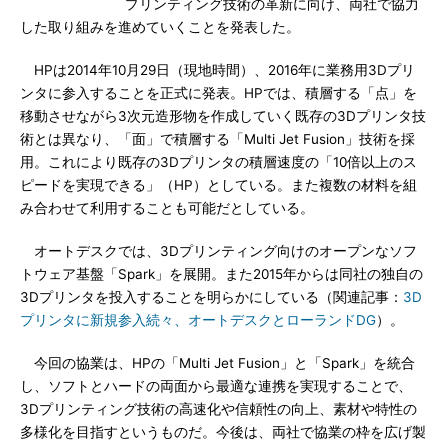
プリンティング技術の革新に向け、両社で協力
した取り組みを進めていくことを発表した。
HPは2014年10月29日（現地時間）、2016年に業務用3Dプリ
ンタに参入することを正式に発表。HPでは、積層する「点」を
移動させながら3次元造形物を作成していく既存の3Dプリンタ技
術とは異なり、「面」で積層する「Multi Jet Fusion」技術を採
用。これにより既存の3Dプリンタの積層速度の「10倍以上のス
ピードを実現できる」（HP）としている。また複数の材料を組
み合わせて利用することも可能だとしている。
オートデスクでは、3Dプリンティング向けのオープンなソフ
トウェア基盤「Spark」を展開。また2015年からは同社の独自の
3Dプリンタを投入することを明らかにしている（関連記事：
3D
プリンタに新規参入続々、オートデスクとローランドDG
）。
今回の協業は、HPの「Multi Jet Fusion」と「Spark」を統合
し、ソフトとハードの両面から最適な連携を実現することで、
3Dプリンティング技術の高速化や信頼性の向上、素材や特性の
多様化を目指すというものだ。今後は、両社で協業の枠を広げ製