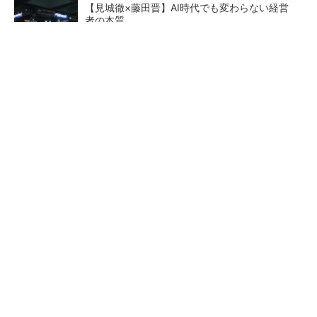
【見城徹×藤田晋】AI時代でも変わらない経営
者の本質
PR(FINCHI on GOETHE)
ペロブスカイト太陽電池の量産に有効なイン
ク、従来比で1.5倍の性能向上
【レベル14】生成AIを味方に、3D CADを使い
こなそう！