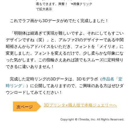
着もできます。興奮！ ※画像クリック
で拡大表示
これでラフ画から3Dデータがめでたく完成しました！
「明朝体は細過ぎて実現が難しいですよ。それにしてもすごい
デザインですね（笑）」と、アルファ21のデザイナーである中関
昭裕さんからアドバイスをいただき、フォントを「メイリオ」に
変更しました。フォントを変えるだけで、少し柔らかな印象にな
った気がします。この指輪さえあれば誰でもスムーズに定時帰り
できるに違いありません！
完成した定時リングの3Dデータは、3Dモデラボ（
作品名「定
時リング」
）に公開してありますので、ご興味のある方はぜひダ
ウンロードしてみてください！
3Dプリンタ×職人技で本格ジュエリーへ
Copyright © ITmedia, Inc. All Rights Reserved.