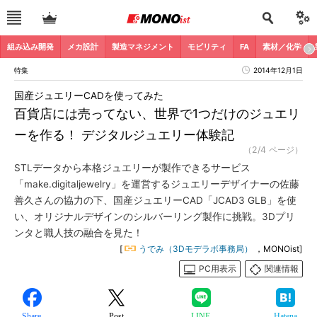
組み込み開発
メカ設計
製造マネジメント
モビリティ
FA
素材／化学
特集
2014年12月1日
国産ジュエリーCADを使ってみた
百貨店には売ってない、世界で1つだけのジュエリ
ーを作る！ デジタルジュエリー体験記
（2/4 ページ）
STLデータから本格ジュエリーが製作できるサービス
「make.digitaljewelry」を運営するジュエリーデザイナーの佐藤
善久さんの協力の下、国産ジュエリーCAD「JCAD3 GLB」を使
い、オリジナルデザインのシルバーリング製作に挑戦。3Dプリ
ンタと職人技の融合を見た！
[
うでみ（3Dモデラボ事務局）
，MONOist]
PC用表示
関連情報
Share
Post
LINE
Hatena