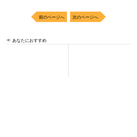
前のページへ
次のページへ
あなたにおすすめ
【レベル14】生成AIを味方
100℃でモップ洗浄、圧倒的
に、3D CADを使いこなそう！
な吸引力…今注目のロボット掃
除機
PR(Dreame)
全員がリーダーシップを発揮し、自分より優れ
た人財を育成する
PR(dentsu Japan)