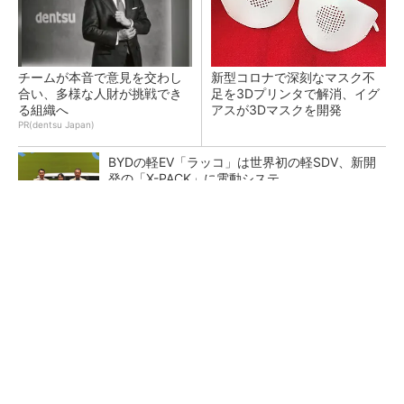
チームが本音で意見を交わし
新型コロナで深刻なマスク不
合い、多様な人財が挑戦でき
足を3Dプリンタで解消、イグ
る組織へ
アスが3Dマスクを開発
PR(dentsu Japan)
BYDの軽EV「ラッコ」は世界初の軽SDV、新開
発の「X-PACK」に電動システ...
ペロブスカイト太陽電池の量産に有効なイン
ク、従来比で1.5倍の性能向上
【レベル14】生成AIを味方に、3D CADを使い
こなそう！