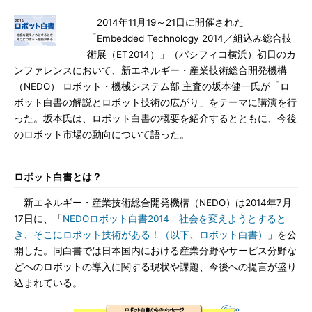
2014年11月19～21日に開催された
「Embedded Technology 2014／組込み総合技
術展（ET2014）」（パシフィコ横浜）初日のカ
ンファレンスにおいて、新エネルギー・産業技術総合開発機構
（NEDO） ロボット・機械システム部 主査の坂本健一氏が「ロ
ボット白書の解説とロボット技術の広がり」をテーマに講演を行
った。坂本氏は、ロボット白書の概要を紹介するとともに、今後
のロボット市場の動向について語った。
ロボット白書とは？
新エネルギー・産業技術総合開発機構（NEDO）は2014年7月
17日に、「
NEDOロボット白書2014 社会を変えようとすると
き、そこにロボット技術がある！（以下、ロボット白書）
」を公
開した。同白書では日本国内における産業分野やサービス分野な
どへのロボットの導入に関する現状や課題、今後への提言が盛り
込まれている。