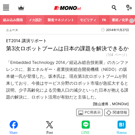
組み込み開発
メカ設計
製造マネジメント
モビリティ
FA
素材／化学
ニュース
2014年11月27日
ET2014 講演リポート
第3次ロボットブームは日本の課題を解決できるか
（1/4 ページ）
「Embedded Technology 2014／組込み総合技術展」のカンファ
レンスに、新エネルギー・産業技術総合開発機構（NEDO）の坂
本健一氏が登壇した。坂本氏は、現在第3次ロボットブームが到
来しており、今後はサービス分野のロボット市場が急拡大すると
説明。少子高齢化による労働人口の減少といった日本が抱える課
題の解決に、ロボット活用が有効だと主張した。
[陰山遼将，MONOist]
PC用表示
関連情報
Share
Post
LINE
Hatena