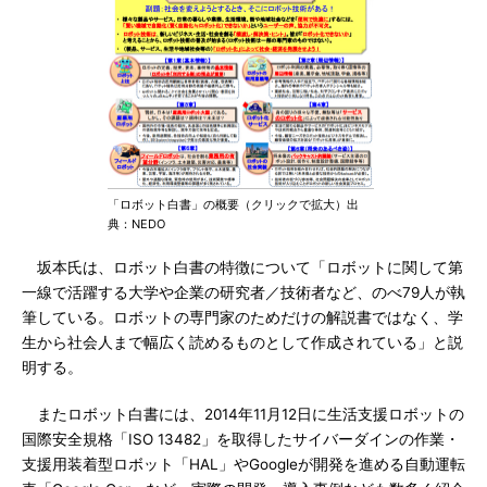
「ロボット白書」の概要（クリックで拡大）出
典：NEDO
坂本氏は、ロボット白書の特徴について「ロボットに関して第
一線で活躍する大学や企業の研究者／技術者など、のべ79人が執
筆している。ロボットの専門家のためだけの解説書ではなく、学
生から社会人まで幅広く読めるものとして作成されている」と説
明する。
またロボット白書には、2014年11月12日に生活支援ロボットの
国際安全規格「ISO 13482」を取得したサイバーダインの作業・
支援用装着型ロボット「HAL」やGoogleが開発を進める自動運転