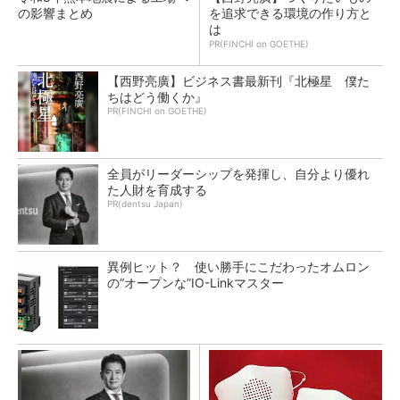
の影響まとめ
を追求できる環境の作り方と
は
PR(FINCHI on GOETHE)
【西野亮廣】ビジネス書最新刊『北極星 僕た
ちはどう働くか』
PR(FINCHI on GOETHE)
全員がリーダーシップを発揮し、自分より優れ
た人財を育成する
PR(dentsu Japan)
異例ヒット？ 使い勝手にこだわったオムロン
の“オープンな”IO-Linkマスター