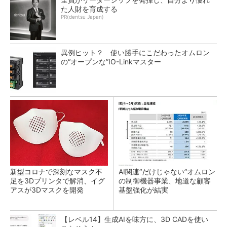
た人財を育成する
PR(dentsu Japan)
異例ヒット？ 使い勝手にこだわったオムロン
の“オープンな”IO-Linkマスター
新型コロナで深刻なマスク不
AI関連“だけじゃない”オムロン
足を3Dプリンタで解消、イグ
の制御機器事業、地道な顧客
アスが3Dマスクを開発
基盤強化が結実
【レベル14】生成AIを味方に、3D CADを使い