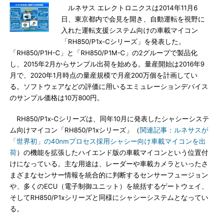
ルネサス エレクトロニクスは2014年11月6
日、東京都内で会見を開き、自動運転を視野に
入れた運転支援システム向けの車載マイコン
「RH850/P1x-Cシリーズ」を発表した。
「RH850/P1H-C」と「RH850/P1M-C」の2グループで製品化
し、2015年2月からサンプル出荷を始める。量産開始は2016年9
月で、2020年1月時点の量産規模で月産200万個を計画してい
る。ソフトウェアなどの評価に用いるエミュレーションデバイス
のサンプル価格は10万800円。
RH850/P1x-Cシリーズは、同年10月に発表したシャシーシステ
ム向けマイコン「RH850/P1xシリーズ」（
関連記事：ルネサスが
「世界初」の40nmプロセス採用シャシー向け車載マイコンを出
荷
）の機能を拡張したハイエンド版の車載マイコンという位置付
けになっている。主な用途は、レーダーや車載カメラといったさ
まざまなセンサー情報を統合的に判断するセンサーフュージョン
や、多くのECU（電子制御ユニット）を統括するゲートウェイ、
そしてRH850/P1xシリーズと同様にシャシーシステムとなってい
る。