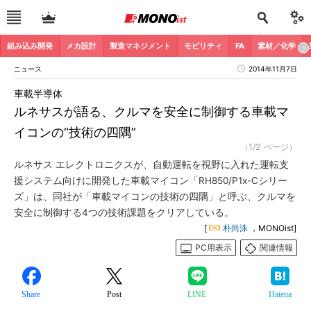
組み込み開発
メカ設計
製造マネジメント
モビリティ
FA
素材／化学
ニュース
2014年11月7日
車載半導体
ルネサスが語る、クルマを安全に制御する車載マ
イコンの“技術の四隅”
（1/2 ページ）
ルネサス エレクトロニクスが、自動運転を視野に入れた運転支
援システム向けに開発した車載マイコン「RH850/P1x-Cシリー
ズ」は、同社が「車載マイコンの技術の四隅」と呼ぶ、クルマを
安全に制御する4つの技術課題をクリアしている。
[
朴尚洙
，MONOist]
PC用表示
関連情報
Share
Post
LINE
Hatena