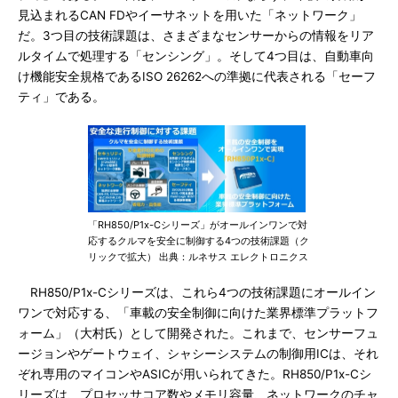
見込まれるCAN FDやイーサネットを用いた「ネットワーク」
だ。3つ目の技術課題は、さまざまなセンサーからの情報をリア
ルタイムで処理する「センシング」。そして4つ目は、自動車向
け機能安全規格であるISO 26262への準拠に代表される「セーフ
ティ」である。
「RH850/P1x-Cシリーズ」がオールインワンで対
応するクルマを安全に制御する4つの技術課題（ク
リックで拡大） 出典：ルネサス エレクトロニクス
RH850/P1x-Cシリーズは、これら4つの技術課題にオールイン
ワンで対応する、「車載の安全制御に向けた業界標準プラットフ
ォーム」（大村氏）として開発された。これまで、センサーフュ
ージョンやゲートウェイ、シャシーシステムの制御用ICは、それ
ぞれ専用のマイコンやASICが用いられてきた。RH850/P1x-Cシ
リーズは、プロセッサコア数やメモリ容量、ネットワークのチャ