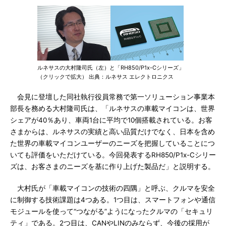
ルネサスの大村隆司氏（左）と「RH850/P1x-Cシリーズ」
（クリックで拡大） 出典：ルネサス エレクトロニクス
会見に登壇した同社執行役員常務で第一ソリューション事業本
部長を務める大村隆司氏は、「ルネサスの車載マイコンは、世界
シェアが40％あり、車両1台に平均で10個搭載されている。お客
さまからは、ルネサスの実績と高い品質だけでなく、日本を含め
た世界の車載マイコンユーザーのニーズを把握していることにつ
いても評価をいただけている。今回発表するRH850/P1x-Cシリー
ズは、お客さまのニーズを基に作り上げた製品だ」と説明する。
大村氏が「車載マイコンの技術の四隅」と呼ぶ、クルマを安全
に制御する技術課題は4つある。1つ目は、スマートフォンや通信
モジュールを使って“つながる”ようになったクルマの「セキュリ
ティ」である。2つ目は、CANやLINのみならず、今後の採用が