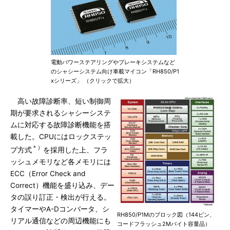
電動パワーステアリングやブレーキシステムなど
のシャシーシステム向け車載マイコン「RH850/P1
xシリーズ」 （クリックで拡大）
高い故障診断率、短い制御周
期が要求されるシャシーシステ
ムに対応する故障診断機能を搭
載した。CPUにはロックステッ
＊）
プ方式
を採用した上、フラ
ッシュメモリなど各メモリには
ECC（Error Check and
Correct）機能を盛り込み、デー
タの誤り訂正・検出が行える。
タイマーやA-Dコンバータ、シ
RH850/P1Mのブロック図（144ピン、
リアル通信などの周辺機能にも
コードフラッシュ2Mバイト容量品）