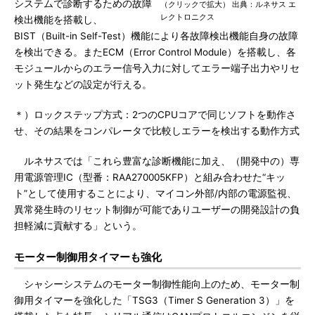
システムで診断するための故障
（クリックで拡大） 出典：ルネサス エ
レクトロニクス
検出機能を搭載し、
BIST（Built-in Self-Test）機能により各故障検出機能自身の故障
を検出できる。またECM（Error Control Module）を搭載し、各
モジュールからのエラー信号入力に対してエラー端子出力やリセ
ット発生などの設定が行える。
＊）ロックステップ方式：2つのCPUコアで同じソフトを動作さ
せ、その結果をコンパレータで比較しエラーを検出する動作方式
ルネサスでは「これら豊富な診断機能に加え、（開発中の）専
用電源管理IC（型番：RAA270005KFP）と組み合わせた“キッ
ト”として使用することにより、マイコン外部/内部の電源監視、
異常発生時のリセット制御が可能でありユーザーの開発設計の負
担軽減に貢献する」という。
モーター制御用タイマーも強化
シャシーシステムのモーター制御性能向上のため、モーター制
御用タイマーを強化した「TSG3（Timer S Generation 3）」を