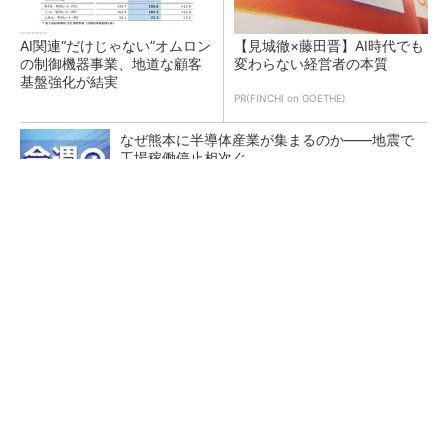
AI関連“だけじゃない”オムロン
【見城徹×藤田晋】AI時代でも
の制御機器事業、地道な顧客
変わらない経営者の本質
基盤強化が結実
PR(FINCHI on GOETHE)
なぜ熊本に半導体産業が集まるのか――地震で
工場稼働停止相次ぐ
中国の自動車メーカーとテスラに競争力がある
のは「合理性が高い」から
BYDの軽EV「ラッコ」は世界初の軽SDV、新開
発の「X-PACK」に電動システ...