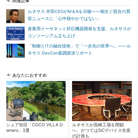
関連記事
ルネサス 作田CEOがM＆Aを示唆――相次ぐ競合の買
収ニュースに「心中穏やかではない」
産業用イーサネット対応機器開発を支援、ルネサスが
コンソーシアム立ち上げ
「制御とITの融合技術」で「一歩先の世界へ」――ル
ネサス DevCon基調講演リポート
あなたにおすすめ
シェア別荘「COCO VILLA O
ルネサスが高崎工場を閉鎖
wners」3選
へ、かつてはSiCデバイス生産
の計画も