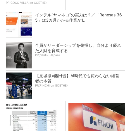
PR(COCO VILLA on GOETHE)
インテル“ヤマネコ”の実力は？／「Renesas 36
5」は3カ月かかる作業が1...
全員がリーダーシップを発揮し、自分より優れ
た人財を育成する
PR(dentsu Japan)
【見城徹×藤田晋】AI時代でも変わらない経営
者の本質
PR(FINCHI on GOETHE)