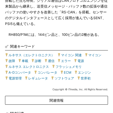
搭載した点も特長。シリアル通信はCANプロトコルエンジンを従
来製品から継承し、送受信メッセージ・バッファ数の拡張や通信
バッファの使いやすさを改善した「RS-CAN」を搭載。センサー
のデジタルインタフェースとして広く採用が進んでいるSENT、
PSI5も備えている。
RH850/P1Mには、144ピン品と、100ピン品の2種がある。
関連キーワード
ルネサス（エレクトロニクス）
|
マイコン 関連
|
マイコン
|
故障
|
車載
|
診断
|
通信
|
エラー
|
電源
|
ルネサス エレクトロニクス
|
フラッシュメモリ
|
A-Dコンバータ
|
コンパレータ
|
ECM
|
エンジン
|
電源管理
|
レギュレータ
|
ソフトウェア
|
世界初
Copyright © ITmedia, Inc. All Rights Reserved.
関連情報