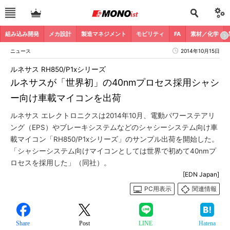
組み込み開発
メカ設計
製造マネジメント
モビリティ
FA
素材／化学
ニュース
2014年10月15日
ルネサス RH850/P1xシリーズ
ルネサスが「世界初」の40nmプロセス採用シャシ
ー向け車載マイコンを出荷
ルネサス エレクトロニクスは2014年10月、電動パワーステアリ
ング（EPS）やブレーキシステムなどのシャシーシステム向け車
載マイコン「RH850/P1xシリーズ」のサンプル出荷を開始した。
「シャシーシステム向けマイコンとしては世界で初めて40nmプ
ロセスを採用した」（同社）。
[EDN Japan]
PC用表示
関連情報
Share
Post
LINE
Hatena