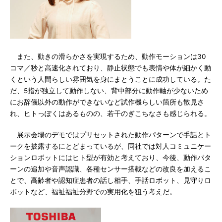
また、動きの滑らかさを実現するため、動作モーションは30
コマ／秒と高速化されており、静止状態でも表情や体が細かく動
くという人間らしい雰囲気を身にまとうことに成功している。た
だ、5指が独立して動作しない、背中部分に動作軸が少ないため
にお辞儀以外の動作ができないなど試作機らしい箇所も散見さ
れ、ヒトっぽくはあるものの、若干のぎこちなさも感じられる。
展示会場のデモではプリセットされた動作パターンで手話とト
ークを披露するにとどまっているが、同社では対人コミュニケー
ションロボットにはヒト型が有効と考えており、今後、動作パタ
ーンの追加や音声認識、各種センサー搭載などの改良を加えるこ
とで、高齢者や認知症患者の話し相手、手話ロボット、見守りロ
ボットなど、福祉福祉分野での実用化を狙う考えだ。