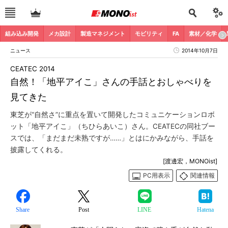
組み込み開発
メカ設計
製造マネジメント
モビリティ
FA
素材／化学
ニュース
2014年10月7日
CEATEC 2014
自然！「地平アイこ」さんの手話とおしゃべりを
見てきた
東芝が“自然さ”に重点を置いて開発したコミュニケーションロボ
ット「地平アイこ」（ちひらあいこ）さん。CEATECの同社ブー
スでは、「まだまだ未熟ですが……」とはにかみながら、手話を
披露してくれる。
[渡邊宏，MONOist]
PC用表示
関連情報
Share
Post
LINE
Hatena