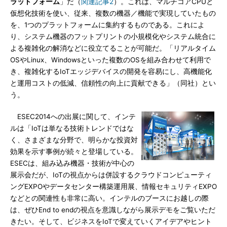
ラットフォーム
」だ（
関連記事2
）。これは、マルチコアCPUと
仮想化技術を使い、従来、複数の機器／機能で実現していたもの
を、1つのプラットフォームに集約するものである。これによ
り、システム機器のフットプリントの小規模化やシステム統合に
よる複雑化の解消などに役立てることが可能だ。「リアルタイム
OSやLinux、Windowsといった複数のOSを組み合わせて利用で
き、複雑化するIoTエッジデバイスの開発を容易にし、高機能化
と運用コストの低減、信頼性の向上に貢献できる」（同社）とい
う。
ESEC2014への出展に関して、インテ
ルは「IoTは単なる技術トレンドではな
く、さまざまな分野で、明らかな投資対
効果を示す事例が続々と登場している。
ESECは、組み込み機器・技術が中心の
展示会だが、IoTの視点からは併設するクラウドコンピューティ
ングEXPOやデータセンター構築運用展、情報セキュリティEXPO
などとの関連性も非常に高い。インテルのブースにお越しの際
は、ぜひEnd to endの視点を意識しながら展示デモをご覧いただ
きたい。そして、ビジネスをIoTで変えていくアイデアやヒント