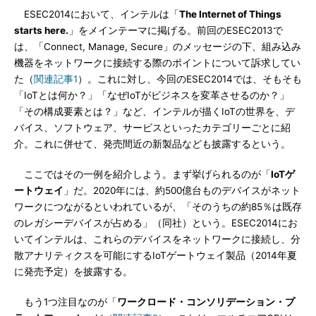
ESEC2014において、インテルは「
The Internet of Things
starts here.
」をメインテーマに掲げる。前回のESEC2013で
は、「Connect, Manage, Secure」のメッセージの下、組み込み
機器をネットワークに接続する際のポイントについて訴求してい
た（
関連記事1
）。これに対し、今回のESEC2014では、そもそも
「IoTとは何か？」「なぜIoTがビジネスを変革させるのか？」
「その構成要素とは？」など、インテルが描くIoTの世界を、デ
バイス、ソフトウェア、サービスといったカテゴリーごとに紹
介。これに併せて、発売間近の新製品なども披露するという。
ここではその一例を紹介しよう。まず挙げられるのが「
IoTゲ
ートウェイ
」だ。2020年には、約500億台ものデバイスがネット
ワークにつながるといわれているが、「そのうちの約85％は既存
のレガシーデバイスが占める」（同社）という。ESEC2014にお
いてインテルは、これらのデバイスをネットワークに接続し、分
散アナリティクスを可能にするIoTゲートウェイ製品（2014年夏
に発売予定）を披露する。
もう1つ注目なのが「
ワークロード・コンソリデーション・プ