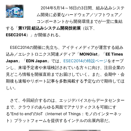
2014年5月14～16日の3日間、組み込みシステ
ム開発に必要なハードウェア／ソフトウェア／
コンポーネントから開発環境までが一堂に集結
する「
第17回 組込みシステム開発技術展
（以下、
ESEC2014
）」が開催される。
ESEC2014の開催に先立ち、アイティメディアが運営する組み
込み／エレクトロニクス関連メディア「
MONOist
」「
EE Times
Japan
」「
EDN Japan
」では、
ESEC2014の特設ページ
をオープ
ンし、来場予定者や来場検討されている方々に向け、注目企業の
見どころ情報を開催直前までお届けしていく。また、会期中・会
期後も速報やリポート記事を多数掲載する予定なので期待してほ
しい。
さて、今回紹介するのは、エッジデバイスからデータセンター
まで、クラウドのあらゆる局面でアナリティクスを可能にす
る“End to end”のIoT（Internet of Things：モノのインターネッ
ト）プラットフォームを提供するインテルの出展内容だ。