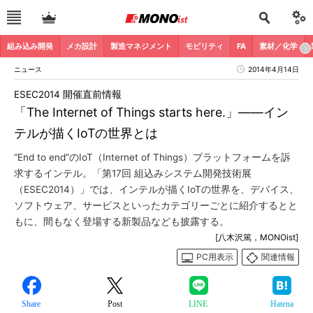
組み込み開発
メカ設計
製造マネジメント
モビリティ
FA
素材／化学
ニュース
2014年4月14日
ESEC2014 開催直前情報
「The Internet of Things starts here.」――イン
テルが描くIoTの世界とは
“End to end”のIoT（Internet of Things）プラットフォームを訴
求するインテル。「第17回 組込みシステム開発技術展
（ESEC2014）」では、インテルが描くIoTの世界を、デバイス、
ソフトウェア、サービスといったカテゴリーごとに紹介するとと
もに、間もなく登場する新製品なども披露する。
[八木沢篤，MONOist]
PC用表示
関連情報
Share
Post
LINE
Hatena