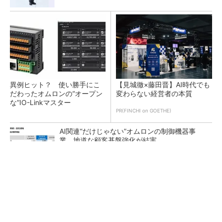
異例ヒット？ 使い勝手にこ
【見城徹×藤田晋】AI時代でも
だわったオムロンの“オープン
変わらない経営者の本質
な”IO-Linkマスター
PR(FINCHI on GOETHE)
AI関連“だけじゃない”オムロンの制御機器事
業、地道な顧客基盤強化が結実
シリコン量子コンピュータの量産開発へ、イン
テルの18Aプロセスを活用