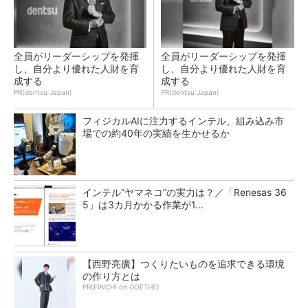
全員がリーダーシップを発揮
全員がリーダーシップを発揮
し、自分より優れた人財を育
し、自分より優れた人財を育
成する
成する
PR(dentsu Japan)
PR(dentsu Japan)
フィジカルAIに注力するインテル、組み込み市
場での約40年の実績を生かせるか
インテル“ヤマネコ”の実力は？／「Renesas 36
5」は3カ月かかる作業が1...
【西野亮廣】つくりたいものを追求できる環境
の作り方とは
PR(FINCHI on GOETHE)