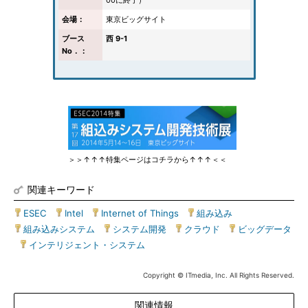
00に終了）
会場：
東京ビッグサイト
ブース
西 9-1
No．：
＞＞↑↑↑特集ページはコチラから↑↑↑＜＜
関連キーワード
ESEC
|
Intel
|
Internet of Things
|
組み込み
|
組み込みシステム
|
システム開発
|
クラウド
|
ビッグデータ
|
インテリジェント・システム
Copyright © ITmedia, Inc. All Rights Reserved.
関連情報