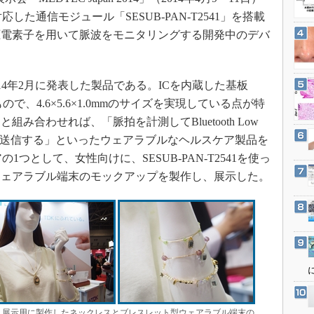
3Dプリンタ
産業オープンネット展
rgyに対応した通信モジュール「SESUB-PAN-T2541」を搭載
デジタルツインとCAE
圧電素子を用いて脈波をモニタリングする開発中のデバ
S＆OP
インダストリー4.0
が2014年2月に発表した製品である。ICを内蔵した基板
イノベーション
で、4.6×5.6×1.0mmのサイズを実現している点が特
製造業ビッグデータ
組み合わせれば、「脈拍を計測してBluetooth Low
メイドインジャパン
タを送信する」といったウェアラブルなヘルスケア製品を
植物工場
つとして、女性向けに、SESUB-PAN-T2541を使っ
ウェアラブル端末のモックアップを製作し、展示した。
知財マネジメント
海外生産
グローバル設計・開発
制御セキュリティ
新型コロナへの対応
央と右は、展示用に製作したネックレスとブレスレット型ウェアラブル端末の