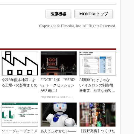
医療機器
MONOist トップ
Copyright © ITmedia, Inc. All Rights Reserved.
令和8年熊本地震によ
FINCHI主催「IVS202
AI関連“だけじゃな
る工場への影響まとめ
6」トークセッション
い”オムロンの制御機
が話題に！
器事業、地道な顧客基
盤強化が結実
PR(FINCHI on GOETHE)
ソニーグループはイメ
あえて歩かせない――
【西野亮廣】つくりた