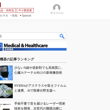
薬品・衣料品
中小製造業
マイページ
ルマガ
告知
Special
機器の記事ランキング
少ないX線や造影剤でも高画質に、
心臓カテーテル向けの新画像技術
NVIDIAがアステラスや富士フイルム
と連携、AIで医療分野支援へ
手術不要で音を届けるレーザー照射
技術を開発、次世代の難聴治療に