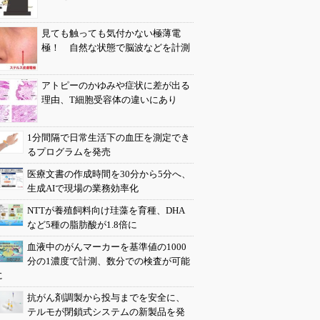
見ても触っても気付かない極薄電
極！ 自然な状態で脳波などを計測
アトピーのかゆみや症状に差が出る
理由、T細胞受容体の違いにあり
1分間隔で日常生活下の血圧を測定でき
るプログラムを発売
医療文書の作成時間を30分から5分へ、
生成AIで現場の業務効率化
NTTが養殖飼料向け珪藻を育種、DHA
など5種の脂肪酸が1.8倍に
血液中のがんマーカーを基準値の1000
分の1濃度で計測、数分での検査が可能
に
抗がん剤調製から投与までを安全に、
テルモが閉鎖式システムの新製品を発