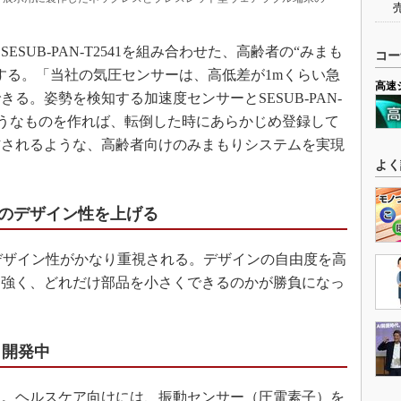
UB-PAN-T2541を組み合わせた、高齢者の“みまも
コー
する。「当社の気圧センサーは、高低差が1mくらい急
高速
る。姿勢を検知する加速度センサーとSESUB-PAN-
のようなものを作れば、転倒した時にあらかじめ登録して
信されるような、高齢者向けのみまもりシステムを実現
よく
器のデザイン性を上げる
デザイン性がかなり重視される。デザインの自由度を高
に強く、どれだけ部品を小さくできるのかが勝負になっ
々開発中
。ヘルスケア向けには、振動センサー（圧電素子）を