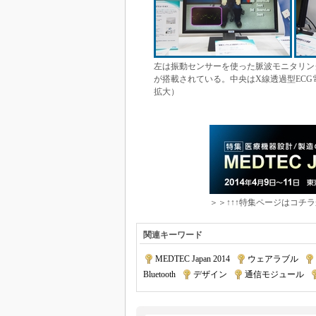
左は振動センサーを使った脈波モニタリン
が搭載されている。中央はX線透過型ECG
拡大）
＞＞↑↑↑特集ページはコチラ
関連キーワード
MEDTEC Japan 2014
|
ウェアラブル
|
Bluetooth
|
デザイン
|
通信モジュール
|