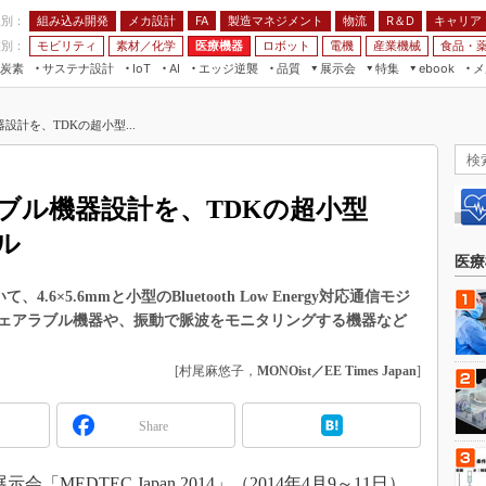
程別：
組み込み開発
メカ設計
製造マネジメント
物流
R＆D
キャリア
FA
業別：
モビリティ
素材／化学
医療機器
ロボット
電機
産業機械
食品・
炭素
サステナ設計
エッジ逆襲
品質
展示会
特集
メ
IoT
AI
ebook
伝承
組み込み開発
CEATEC
読者調査まとめ
編集後記
計を、TDKの超小型...
JIMTOF
保全
メカ設計
つながるクルマ
組込み/エッジ コンピューティング
ス
 AI
製造マネジメント
5G
展＆IoT/5Gソリューション展
VR／AR
FA
ブル機器設計を、TDKの超小型
IIFES
モビリティ
フィールドサービス
ール
国際ロボット展
素材／化学
FPGA
医療
ジャパンモビリティショー
組み込み画像技術
て、4.6×5.6mmと小型のBluetooth Low Energy対応通信モジ
TECHNO-FRONTIER
ェアラブル機器や、振動で脈波をモニタリングする機器など
組み込みモデリング
人テク展
Windows Embedded
[村尾麻悠子，
MONOist／EE Times Japan
]
スマート工場EXPO
車載ソフト開発
EdgeTech+
Share
ISO26262
日本ものづくりワールド
無償設計ツール
AUTOMOTIVE WORLD
EDTEC Japan 2014」（2014年4月9～11日）