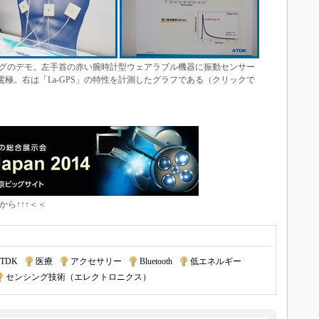
グのデモ。左手首の赤い腕時計型ウェアラブル機器に振動センサー
電極。右は「La-GPS」の特性を計測したグラフである（クリックで
から↑↑↑＜＜
TDK
|
医療
|
アクセサリー
|
Bluetooth
|
低エネルギー
センシング技術（エレクトロニクス）