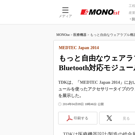
工
産
メディア
脱
つながる技術
AI×技術
MONOist
>
医療機器
>
もっと自由なウェアラブル機器設
つながる工場
AI×設備
つながるサービ
Physical
MEDTEC Japan 2014
もっと自由なウェアラ
Bluetooth対応モジュ
TDKは、「MEDTEC Japan 2014」におい
ュールを使ったアクセサリータイプのウ
を展示した。
2014年04月09日 18時46分 公開
印刷する
見る
TDKは医療機器設計/製造の総合展示会「M