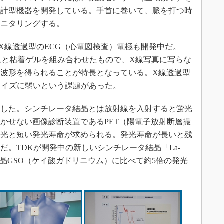
時計型機器を開発している。手首に巻いて、脈を打つ時
モニタリングする。
線透過型のECG（心電図検査）電極も開発中だ。
ムと粘着ゲルを組み合わせたもので、X線写真に写らな
波形を得られることが特長となっている。X線透過型
ノイズに弱いという課題があった。
した。シンチレータ結晶とは放射線を入射すると蛍光
かせない画像診断装置であるPET（陽電子放射断層撮
発光と短い発光寿命が求められる。発光寿命が長いと残
だ。TDKが開発中の新しいシンチレータ結晶「La-
結晶GSO（ケイ酸ガドリニウム）に比べて約5倍の発光