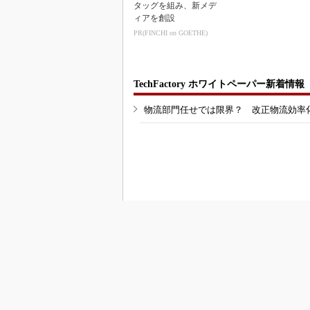
タッグを組み、新メデ
ィアを創設
PR(FINCHI on GOETHE)
TechFactory ホワイトペーパー新着情報
物流部門任せでは限界？ 改正物流効率