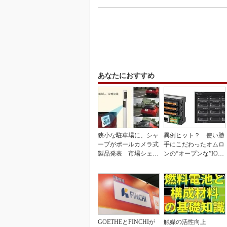
あなたにおすすめ
狭小な駐車場に、シャ
異例ヒット？ 使い勝
ープがポールカメラ式
手にこだわったオムロ
製品発表 市場シェア
ンの“オープンな”IO-L
10％目指す
inkマスター
GOETHEとFINCHIが
触媒の活性向上