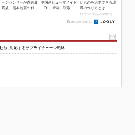
ージセンサーが過去最
準国産ヒューマノイド
いものを追求できる環
高益、熊本地震の影響
「D1」登場、現場稼
境の作り方とは
も限定的
働で日本の勝ち筋へ
PR(FINCHI on GOETHE)
Recommended by
PR
化法に対応するサプライチェーン戦略