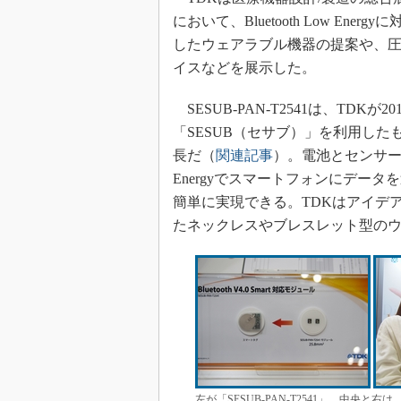
において、Bluetooth Low Ene
したウェアラブル機器の提案や、
イスなどを展示した。
SESUB-PAN-T2541は、TDK
「SESUB（セサブ）」を利用したもの
長だ（
関連記事
）。電池とセンサーと
Energyでスマートフォンにデー
簡単に実現できる。TDKはアイデアの1
たネックレスやブレスレット型の
左が「SESUB-PAN-T2541」。中