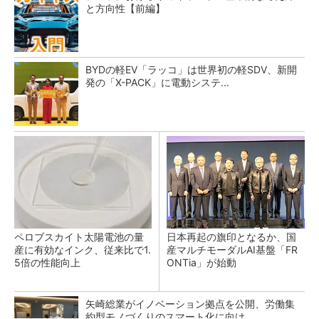
と方向性【前編】
BYDの軽EV「ラッコ」は世界初の軽SDV、新開
発の「X-PACK」に電動システ...
ペロブスカイト太陽電池の量
日本再起の旗印となるか、国
産に有効なインク、従来比で1.
産マルチモーダルAI基盤「FR
5倍の性能向上
ONTia」が始動
矢崎総業がイノベーション拠点を公開、労働集
約型モノづくりのスマート化に向け