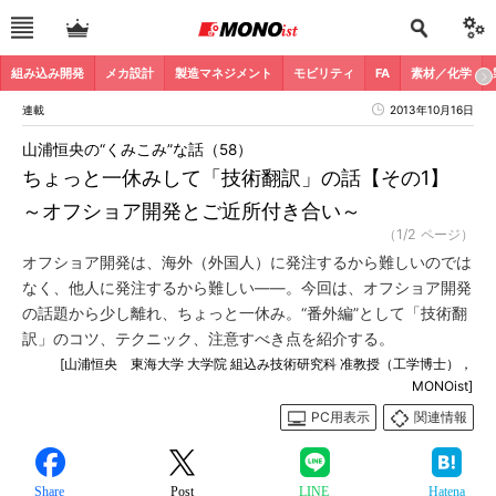
組み込み開発
メカ設計
製造マネジメント
モビリティ
FA
素材／化学
連載
2013年10月16日
山浦恒央の“くみこみ”な話（58）
ちょっと一休みして「技術翻訳」の話【その1】
～オフショア開発とご近所付き合い～
（1/2 ページ）
オフショア開発は、海外（外国人）に発注するから難しいのでは
なく、他人に発注するから難しい――。今回は、オフショア開発
の話題から少し離れ、ちょっと一休み。“番外編”として「技術翻
訳」のコツ、テクニック、注意すべき点を紹介する。
[山浦恒央 東海大学 大学院 組込み技術研究科 准教授（工学博士），
MONOist]
PC用表示
関連情報
Share
Post
LINE
Hatena