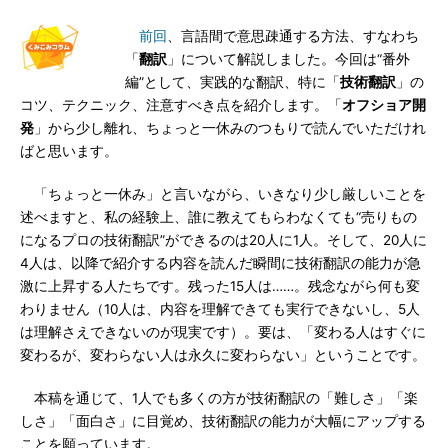
前回
、言語間で意思疎通する方法、すなわち
「
翻訳
」について解説しました。今回は“番外
編”として、実践的な翻訳、特に「
技術翻訳
」の
コツ、テクニック、注意すべき点を紹介します。「
オフショア開
発
」から少し離れ、ちょっと一休みのつもりで読んでいただけれ
ばと思います。
「ちょっと一休み」と言いながら、いきなり少し厳しいことを
述べますと、私の経験上、誰に教えてもらわなくても“売りもの
になるプロの技術翻訳”ができるのは20人に1人。そして、20人に
4人は、以降で紹介する内容を読んだ瞬間に技術翻訳の能力が急
激に上昇する人たちです。残った15人は……。残念ながら何も変
わりません（10人は、内容を理解できても実行できないし、5人
は理解さえできないのが現実です）。要は、「変わる人はすぐに
変わるが、変わらない人は永久に変わらない」ということです。
本稿を通じて、1人でも多くの方が技術翻訳の「難しさ」「楽
しさ」「面白さ」に目覚め、技術翻訳の能力が大幅にアップする
ことを願っています。