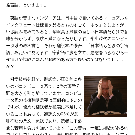
発言語」といえます。
英語が苦手なエンジニアは、日本語で書いてあるマニュアルや
インタフェース仕様書を見るとものすごく「ホッ」としますが、
いざ読み進めてみると、翻訳臭さ満載の怪しい日本語だらけで意
味が分からず、欲求不満になったりします。学生時代のコンピュ
ータ系の教科書も、それが翻訳本の場合、「日本語もどきの宇宙
語」みたいに見えます。宇宙語に腹を立て、悪態をつきながら一
夜漬けで試験に臨んだ経験のある方も多いのではないでしょう
か？
科学技術分野で、翻訳文が圧倒的に多
いのがコンピュータ系で、2位の薬学分
野を大きく引き離しています。コンピュ
ータ系の技術翻訳需要は圧倒的に多いの
ですが、優秀な翻訳者が極端に不足して
いることもあって、翻訳文の95％が意
味不明の悪文・悪訳であり、読者に不必
要な苦痛や労力を強いています（この苦労、一度は経験があるの
ではないでしょうか？）。学生時代の「悪訳の呪い」が、ソフト