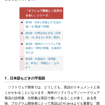
「オフショア開発とご近所付
き合い」シリーズ：
⇒
第1回：日本と外国との“文化の
違い”を“数値”で把握
⇒
第2回：行間を読む文化（日本
語） vs. 読まない文化（英語）
⇒
第3回：海外のソフトウェア技
術者が「阿吽の呼吸」を体得す
るには
⇒
第4回：中国語の「没問題」
は、本当に「問題ない」なの
か？
1．日本語もどきの宇宙語
ソフトウェア開発では、どうしても、英語のドキュメントと深
くかかわることになります。海外のソフトウェア／ハードウェア
製品の説明書、仕様書は英語で書いてあることが多く、ある意
味、プログラム開発者にとって英語はCやJavaよりも重要な「開