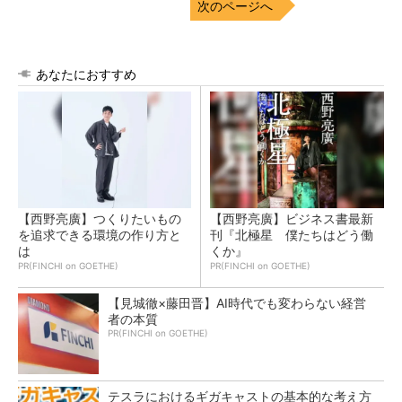
次のページへ
あなたにおすすめ
【西野亮廣】つくりたいもの
【西野亮廣】ビジネス書最新
を追求できる環境の作り方と
刊『北極星 僕たちはどう働
は
くか』
PR(FINCHI on GOETHE)
PR(FINCHI on GOETHE)
【見城徹×藤田晋】AI時代でも変わらない経営
者の本質
PR(FINCHI on GOETHE)
テスラにおけるギガキャストの基本的な考え方