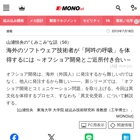
組み込み開発
メカ設計
製造マネジメント
モビリティ
FA
素材／化学
連載
2013年7月18日
山浦恒央の“くみこみ”な話（56）
海外のソフトウェア技術者が「阿吽の呼吸」を体
得するには ～オフショア開発とご近所付き合い～
（1/2 ページ）
オフショア開発は、海外（外国人）に発注するから難しいのでは
なく、他人に発注するから難しい――。新シリーズでは、「オフ
ショア開発とコミュニケーション問題」を取り上げる。今回は異
文化を体得するプロセス、すなわち「異文化受容」について解説
する。
[山浦恒央 東海大学 大学院 組込み技術研究科 准教授（工学博士），
MONOist]
PC用表示
関連情報