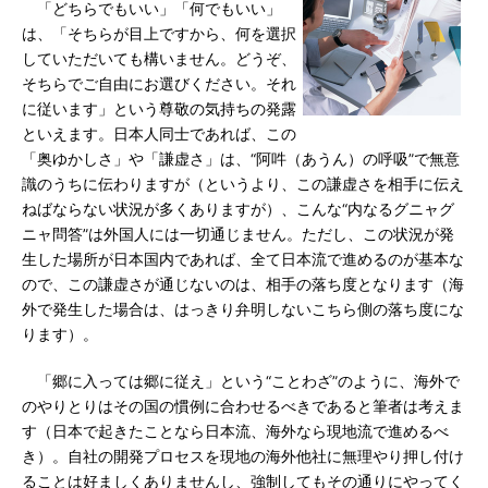
「どちらでもいい」「何でもいい」
は、「そちらが目上ですから、何を選択
していただいても構いません。どうぞ、
そちらでご自由にお選びください。それ
に従います」という尊敬の気持ちの発露
といえます。日本人同士であれば、この
「奥ゆかしさ」や「謙虚さ」は、“阿吽（あうん）の呼吸”で無意
識のうちに伝わりますが（というより、この謙虚さを相手に伝え
ねばならない状況が多くありますが）、こんな“内なるグニャグ
ニャ問答”は外国人には一切通じません。ただし、この状況が発
生した場所が日本国内であれば、全て日本流で進めるのが基本な
ので、この謙虚さが通じないのは、相手の落ち度となります（海
外で発生した場合は、はっきり弁明しないこちら側の落ち度にな
ります）。
「郷に入っては郷に従え」という“ことわざ”のように、海外で
のやりとりはその国の慣例に合わせるべきであると筆者は考えま
す（日本で起きたことなら日本流、海外なら現地流で進めるべ
き）。自社の開発プロセスを現地の海外他社に無理やり押し付け
ることは好ましくありませんし、強制してもその通りにやってく