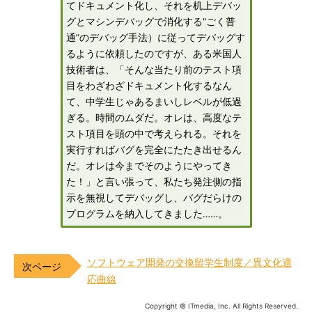
てドキュメント化し、それを机上デバッ
グとマシンデバッグで消化する“ごく普
通”のデバッグ手法）に従ってデバッグす
るように依頼したのですが、ある米国人
技術者は、「そんな当たり前のテスト項
目をわざわざドキュメント化するなん
て、中学生じゃあるまいしレベルが低過
ぎる。時間のムダだ。オレは、高度なテ
スト項目を頭の中で考えられる。それを
実行すればバグを完全にたたき出せるん
だ。オレは今までそのようにやってき
た！」と言い張って、私たち発注側の指
示を無視してデバッグし、バグだらけの
プログラムを納入してきました……。
ソフトウェア開発の交換留学生制度／異文化適
応曲線
Copyright © ITmedia, Inc. All Rights Reserved.