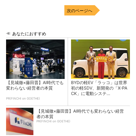
次のページへ
あなたにおすすめ
【見城徹×藤田晋】AI時代でも
BYDの軽EV「ラッコ」は世界
変わらない経営者の本質
初の軽SDV、新開発の「X-PA
CK」に電動システ...
PR(FINCHI on GOETHE)
【見城徹×藤田晋】AI時代でも変わらない経営
者の本質
PR(FINCHI on GOETHE)