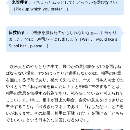
米管理者：
（ちょっとムッとして）どっちかを選びなさい
［Pick up which you prefer．］
日技術者：
（機嫌を損ねたのかもしれないなぁ……）分かり
ました。では、寿司バーにしましょう［Well，I would like a
Sushi bar，please．］
欧米人とのやりとりの中で、幾つかの選択肢から1つを選ばね
ばならない場合、1つをはっきりと選択しないのは、相手の好意
を無にする行為であり、極めて失礼です。一方、日本人同士での
やりとりで「私は寿司を食いたい！」と明確に主張することは、
相手の意思を無視する行為であり、礼を失していると考えられて
しまいます。特に、相手が目上の場合、自分の意見をはっきりと
主張することは「出過ぎたマネ」であり、「はしたない」との思
いがあります。その結果、相手に下駄（げた）を預ける「どちら
でもいい」という日本的な回答になるのです。