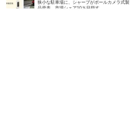
狭小な駐車場に、シャープがポールカメラ式製
品発表 市場シェア10％目指す
SNSアカウントを着実に成長。実はみんなココ
使ってます。
PR(Dreaw合同会社)
日本再起の旗印となるか、国産マルチモーダル
AI基盤「FRONTia」が始動