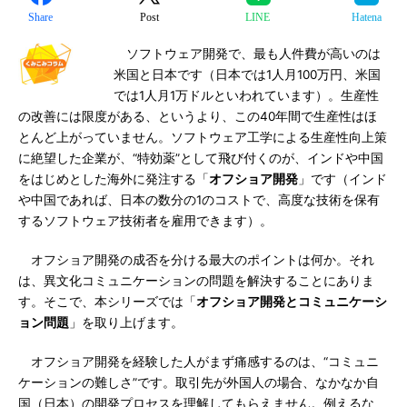
Share
Post
LINE
Hatena
ソフトウェア開発で、最も人件費が高いのは
米国と日本です（日本では1人月100万円、米国
では1人月1万ドルといわれています）。生産性
の改善には限度がある、というより、この40年間で生産性はほ
とんど上がっていません。ソフトウェア工学による生産性向上策
に絶望した企業が、“特効薬”として飛び付くのが、インドや中国
をはじめとした海外に発注する「
オフショア開発
」です（インド
や中国であれば、日本の数分の1のコストで、高度な技術を保有
するソフトウェア技術者を雇用できます）。
オフショア開発の成否を分ける最大のポイントは何か。それ
は、異文化コミュニケーションの問題を解決することにありま
す。そこで、本シリーズでは「
オフショア開発とコミュニケーシ
ョン問題
」を取り上げます。
オフショア開発を経験した人がまず痛感するのは、“コミュニ
ケーションの難しさ”です。取引先が外国人の場合、なかなか自
国（日本）の開発プロセスを理解してもらえません。例えるな