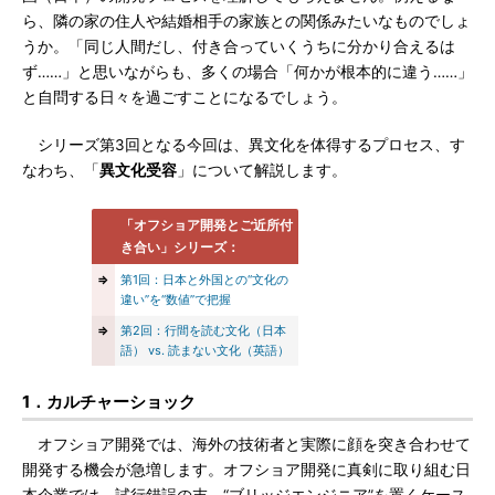
ら、隣の家の住人や結婚相手の家族との関係みたいなものでしょ
うか。「同じ人間だし、付き合っていくうちに分かり合えるは
ず……」と思いながらも、多くの場合「何かが根本的に違う……」
と自問する日々を過ごすことになるでしょう。
シリーズ第3回となる今回は、異文化を体得するプロセス、す
なわち、「
異文化受容
」について解説します。
「オフショア開発とご近所付
き合い」シリーズ：
⇒
第1回：日本と外国との“文化の
違い”を“数値”で把握
⇒
第2回：行間を読む文化（日本
語） vs. 読まない文化（英語）
1．カルチャーショック
オフショア開発では、海外の技術者と実際に顔を突き合わせて
開発する機会が急増します。オフショア開発に真剣に取り組む日