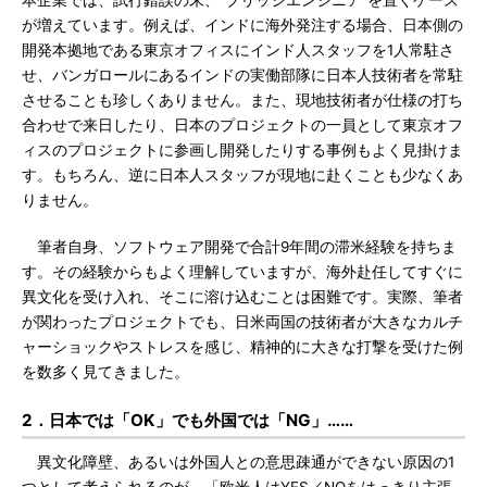
本企業では、試行錯誤の末、“ブリッジエンジニア”を置くケース
が増えています。例えば、インドに海外発注する場合、日本側の
開発本拠地である東京オフィスにインド人スタッフを1人常駐さ
せ、バンガロールにあるインドの実働部隊に日本人技術者を常駐
させることも珍しくありません。また、現地技術者が仕様の打ち
合わせで来日したり、日本のプロジェクトの一員として東京オフ
ィスのプロジェクトに参画し開発したりする事例もよく見掛けま
す。もちろん、逆に日本人スタッフが現地に赴くことも少なくあ
りません。
筆者自身、ソフトウェア開発で合計9年間の滞米経験を持ちま
す。その経験からもよく理解していますが、海外赴任してすぐに
異文化を受け入れ、そこに溶け込むことは困難です。実際、筆者
が関わったプロジェクトでも、日米両国の技術者が大きなカルチ
ャーショックやストレスを感じ、精神的に大きな打撃を受けた例
を数多く見てきました。
2．日本では「OK」でも外国では「NG」……
異文化障壁、あるいは外国人との意思疎通ができない原因の1