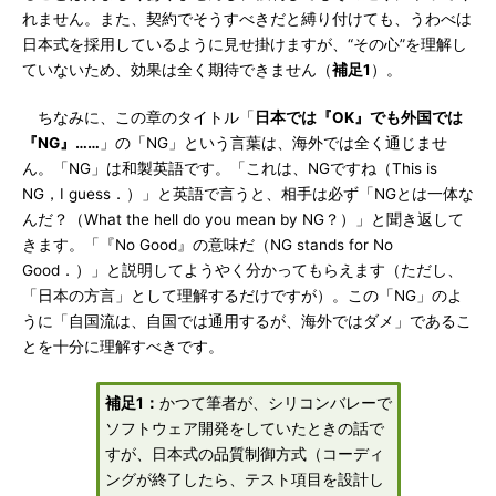
れません。また、契約でそうすべきだと縛り付けても、うわべは
日本式を採用しているように見せ掛けますが、“その心”を理解し
ていないため、効果は全く期待できません（
補足1
）。
ちなみに、この章のタイトル「
日本では『OK』でも外国では
『NG』……
」の「NG」という言葉は、海外では全く通じませ
ん。「NG」は和製英語です。「これは、NGですね（This is
NG，I guess．）」と英語で言うと、相手は必ず「NGとは一体な
んだ？（What the hell do you mean by NG？）」と聞き返して
きます。「『No Good』の意味だ（NG stands for No
Good．）」と説明してようやく分かってもらえます（ただし、
「日本の方言」として理解するだけですが）。この「NG」のよ
うに「自国流は、自国では通用するが、海外ではダメ」であるこ
とを十分に理解すべきです。
補足1：
かつて筆者が、シリコンバレーで
ソフトウェア開発をしていたときの話で
すが、日本式の品質制御方式（コーディ
ングが終了したら、テスト項目を設計し