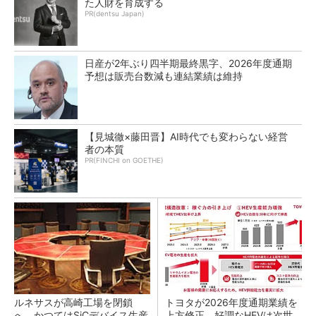
た人財を育成する
PR(dentsu Japan)
日産が2年ぶり四半期最終黒字、2026年度通期
予想は販売台数減も連結業績は維持
【見城徹×藤田晋】AI時代でも変わらない経営
者の本質
PR(FINCHI on GOETHE)
ルネサスが高崎工場を閉鎖
トヨタが2026年度通期業績を
へ、かつてはSiCデバイス生産
上方修正、好調なHEVは次世