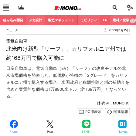
組み込み開発
メカ設計
製造マネジメント
モビリティ
FA
素材／化学
ニュース
2013年1月15日
電気自動車
北米向け新型「リーフ」、カリフォルニア州では
約168万円で購入可能に
日産自動車は、電気自動車（EV）「リーフ」の改良モデルの北
米市場価格を発表した。低価格が特徴の「Sグレード」をカリフ
ォルニア州で購入する場合、米国政府と税額控除と州の補助金を
含めた実質的な価格は1万8800米ドル（約168万円）となってい
る。
[朴尚洙，MONOist]
PC用表示
関連情報
Share
Post
LINE
Hatena