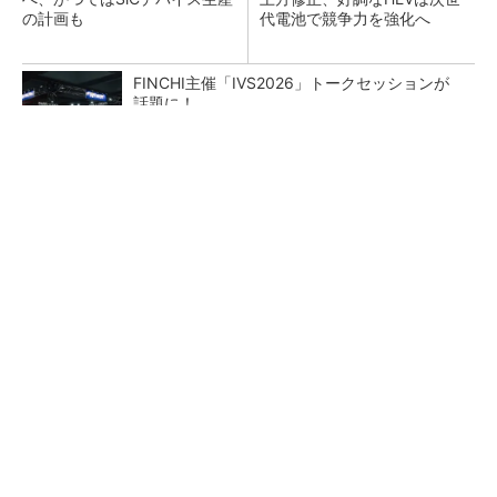
の計画も
代電池で競争力を強化へ
FINCHI主催「IVS2026」トークセッションが
話題に！
PR(FINCHI on GOETHE)
日産「e-POWER」搭載車約60万台がリコー
ル、「ノート」「エクストレイル」な...
なぜ熊本に半導体産業が集まるのか――地震で
工場稼働停止相次ぐ