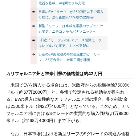
電器を搭載、4時間でフル充電
⇒
日産のEV「リーフ」が250万円以下で購入
可能に、走行距離も14％増の228km
⇒
新型「リーフ」は車載充電器のサプライヤ
も変更、ニチコンからパナソニックへ
⇒
3日産「リーフ」のレアアース削減モーター
はレゾルバも変更、ミネベア製に
⇒
日産のEV用電池の年間生産能力が「リー
フ」35万台分に、米国工場が稼働
カリフォルニア州と神奈川県の価格差は約42万円
米国でEVを購入する場合には、米政府からの税額控除7500米
ドル（約67万2000円）と、各州で設定される補助金が得られ
る。EVの導入に積極的なカリフォルニア州の場合、州の補助金
は2500米ドル（約22万4000円）となっている。このため、カリ
フォルニア州におけるSグレードの実質的な購入価格は1万8800
米ドル（約168万4000円）まで下がる。
なお、日本市場における新型リーフのSグレードの税込み価格