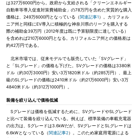
は327万6000円から。政府から支給される「クリーンエネルギー
自動車等導入促進対策費補助金」の78万円を含めた実質的な購入
価格は、249万6000円となっている（
関連記事1
）。カリフォル
ニア州と同様にEV導入に積極的な神奈川県のリーフを購入する
際の補助金39万円（2012年度は既に予算額限度に達している）
を含めれば210万6000円となる。カリフォルニア州との価格差は
約42万円である。
北米市場では、従来モデルでも販売していた「SVグレード」
と「SLグレード」の価格も下げた。SVグレードの価格は3380米
ドル（約30万3000円）安い3万1820米ドル（約285万円）、最上
級のSLグレードの価格は2410米ドル（約21万6000円）安い3万
4840米ドル（約312万1000円）。
装備を絞り込んで価格低減
Sグレードは価格を低減するために、SVグレードやSLグレード
と比べて装備を絞り込んでいる。例えば、標準装備の車載充電器
の出力は、Sグレードは3.6kWだが、SVグレードとSLグレードは
6.6kWとなっている（
関連記事2
）。このため家庭用電源による