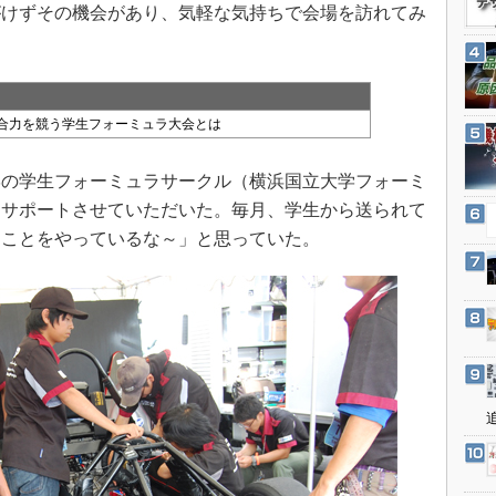
3Dプリンタ
がけずその機会があり、気軽な気持ちで会場を訪れてみ
産業オープンネット展
デジタルツインとCAE
S＆OP
インダストリー4.0
合力を競う学生フォーミュラ大会とは
イノベーション
製造業ビッグデータ
の学生フォーミュラサークル（横浜国立大学フォーミ
をサポートさせていただいた。毎月、学生から送られて
メイドインジャパン
なことをやっているな～」と思っていた。
植物工場
知財マネジメント
海外生産
グローバル設計・開発
制御セキュリティ
新型コロナへの対応