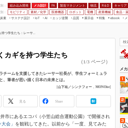
程別：
組み込み開発
メカ設計
製造マネジメント
物流
R＆D
キャリア
FA
業別：
モビリティ
素材／化学
医療機器
ロボット
電機
産業機械
食品・
炭素
サステナ設計
エッジ逆襲
品質
展示会
特集
メ
IoT
AI
ebook
伝承
組み込み開発
CEATEC
読者調査まとめ
編集後記
持つ学生たち：レーサ...
JIMTOF
保全
メカ設計
つながるクルマ
組込み/エッジ コンピューティング
ス
 AI
製造マネジメント
5G
展＆IoT/5Gソリューション展
VR／AR
FA
くカギを持つ学生たち
IIFES
モビリティ
フィールドサービス
（1/3 ページ）
国際ロボット展
素材／化学
FPGA
メカ
ジャパンモビリティショー
ラチームを支援してきたレーサー社長が、学生フォーミュラ
組み込み画像技術
と、筆者が思い描く日本の未来とは。
TECHNO-FRONTIER
組み込みモデリング
[
山下祐／シンクフォー
，
MONOist
]
人テク展
Windows Embedded
スマート工場EXPO
見る
Share
車載ソフト開発
EdgeTech+
ISO26262
県袋井市にあるエコパ（小笠山総合運動公園）で開催され
日本ものづくりワールド
無償設計ツール
ラ大会」
を観戦してきた。以前から「一度、見てみた
AUTOMOTIVE WORLD