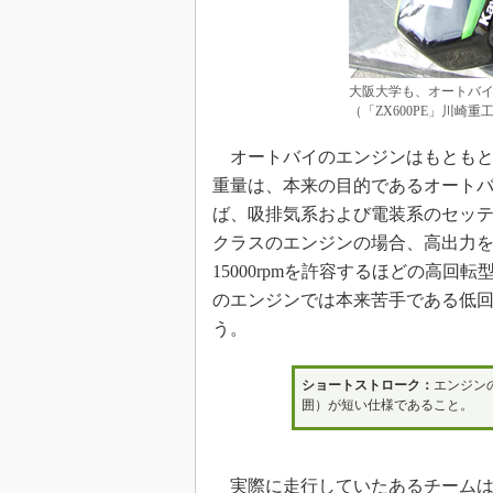
大阪大学も、オートバイ「Z
（「ZX600PE」川崎重
オートバイのエンジンはもともと
重量は、本来の目的であるオートバ
ば、吸排気系および電装系のセッティ
クラスのエンジンの場合、高出力
15000rpmを許容するほどの高
のエンジンでは本来苦手である低
う。
ショートストローク：
エンジン
囲）が短い仕様であること。
実際に走行していたあるチームは