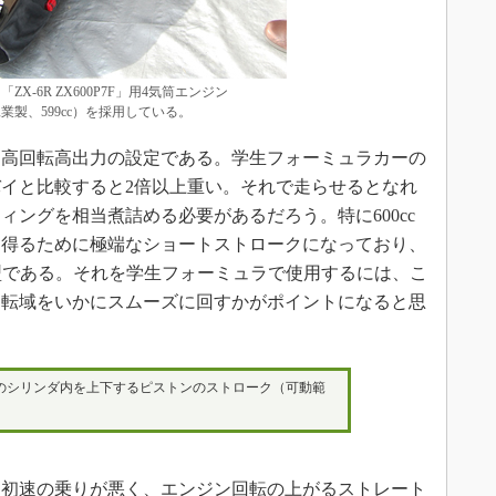
X-6R ZX600P7F」用4気筒エンジン
工業製、599cc）を採用している。
高回転高出力の設定である。学生フォーミュラカーの
イと比較すると2倍以上重い。それで走らせるとなれ
ングを相当煮詰める必要があるだろう。特に600cc
を得るために極端なショートストロークになっており、
回転型である。それを学生フォーミュラで使用するには、こ
回転域をいかにスムーズに回すかがポイントになると思
のシリンダ内を上下するピストンのストローク（可動範
初速の乗りが悪く、エンジン回転の上がるストレート