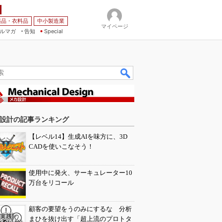
薬品・衣料品
中小製造業
マイページ
ルマガ
告知
Special
設計の記事ランキング
【レベル14】生成AIを味方に、3D
CADを使いこなそう！
使用中に発火、サーキュレーター10
万台をリコール
顧客の要望をうのみにするな 分析
まひを抜け出す「超上流のプロトタ