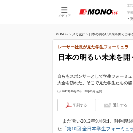
工
産
メディア
脱
つながる技術
AI×技術
MONOist
>
メカ設計
>
日本の明るい未来を開くカギを
つながる工場
AI×設備
つながるサービ
Physical
レーサー社長が見た学生フォーミュラ
日本の明るい未来を開
自らもスポンサーとして学生フォーミュ
大会を訪れた。そこで見た学生たちの姿
2012年10月05日 11時00分 公開
印刷する
通知する
まだ暑い2012年9月6日、静岡
た
「第10回 全日本学生フォーミュ