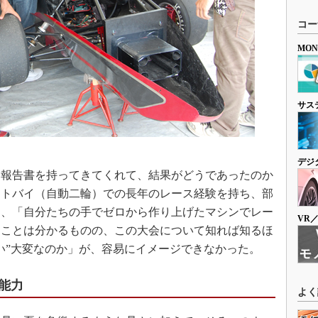
コー
MO
サス
デジ
報告書を持ってきてくれて、結果がどうであったのか
ートバイ（自動二輪）での長年のレース経験を持ち、部
も、「自分たちの手でゼロから作り上げたマシンでレー
VR
うことは分かるものの、この大会について知れば知るほ
い”大変なのか」が、容易にイメージできなかった。
能力
よく