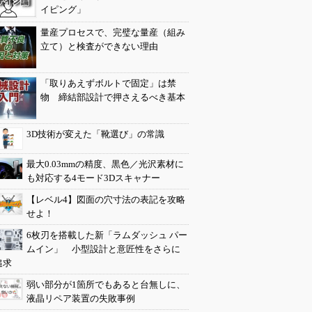
イピング」
量産プロセスで、完璧な量産（組み
立て）と検査ができない理由
「取りあえずボルトで固定」は禁
物 締結部設計で押さえるべき基本
3D技術が変えた「靴選び」の常識
最大0.03mmの精度、黒色／光沢素材に
も対応する4モード3Dスキャナー
【レベル4】図面の穴寸法の表記を攻略
せよ！
6枚刃を搭載した新「ラムダッシュ パー
ムイン」 小型設計と意匠性をさらに
追求
弱い部分が1箇所でもあると台無しに、
液晶リペア装置の失敗事例