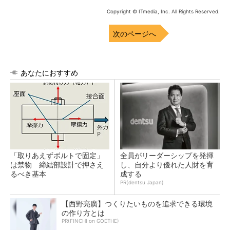
Copyright © ITmedia, Inc. All Rights Reserved.
次のページへ
あなたにおすすめ
「取りあえずボルトで固定」
全員がリーダーシップを発揮
は禁物 締結部設計で押さえ
し、自分より優れた人財を育
るべき基本
成する
PR(dentsu Japan)
【西野亮廣】つくりたいものを追求できる環境
の作り方とは
PR(FINCHI on GOETHE)