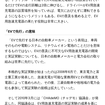
るだけでEVの走行距離は2倍に伸びるし、ドライバーがEV用急速
充電器の設置場所を知っていれば、電欠におびえずに運転できる
ようになるというメリットもある。EVの普及を進める上で、EV
用急速充電器の果たす役割は非常に大きい。
「EVで先行」の意味
「EVで先行する日本の自動車メーカー」という表現は、車両
そのものや電動システム、リチウムイオン電池のことだけを意味
するものではない。EVの普及に不可欠なEV用急速充電器の開発
と実証実験についても、日本の自動車メーカーと電力会社の取り
組みは世界に先行していた。
本格的な実証実験が始まったのは2006年6月で、東京電力と富
士重工業が発表した、急速充電が可能な業務用EVとEV用急速充
電器によって進められた。その後、三菱自動車や他地域の電力会
社も参加して実証実験の規模は拡大していった。
そして2010年3月には「CHAdeMO（チャデモ）協議会」が発
足した。同協議会は、EV用急速充電器の実証実験の成果を基に