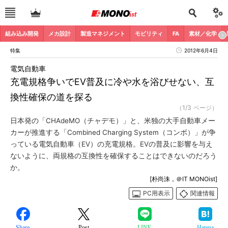
組み込み開発
メカ設計
製造マネジメント
モビリティ
FA
素材／化学
特集
2012年6月4日
電気自動車
充電規格争いでEV普及に冷や水を浴びせない、互
換性確保の道を探る
（1/3 ページ）
日本発の「CHAdeMO（チャデモ）」と、米独の大手自動車メー
カーが推進する「Combined Charging System（コンボ）」が争
っている電気自動車（EV）の充電規格。EVの普及に影響を与え
ないように、両規格の互換性を確保することはできないのだろう
か。
[朴尚洙，＠IT MONOist]
PC用表示
関連情報
Share
Post
LINE
Hatena