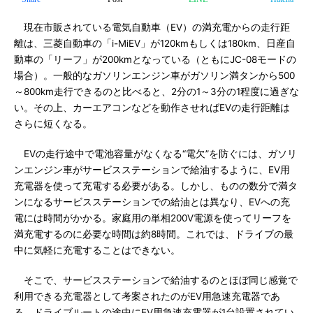
現在市販されている電気自動車（EV）の満充電からの走行距
離は、三菱自動車の「i-MiEV」が120kmもしくは180km、日産自
動車の「リーフ」が200kmとなっている（ともにJC-08モードの
場合）。一般的なガソリンエンジン車がガソリン満タンから500
～800km走行できるのと比べると、2分の1～3分の1程度に過ぎな
い。その上、カーエアコンなどを動作させればEVの走行距離は
さらに短くなる。
EVの走行途中で電池容量がなくなる“電欠”を防ぐには、ガソリ
ンエンジン車がサービスステーションで給油するように、EV用
充電器を使って充電する必要がある。しかし、ものの数分で満タ
ンになるサービスステーションでの給油とは異なり、EVへの充
電には時間がかかる。家庭用の単相200V電源を使ってリーフを
満充電するのに必要な時間は約8時間。これでは、ドライブの最
中に気軽に充電することはできない。
そこで、サービスステーションで給油するのとほぼ同じ感覚で
利用できる充電器として考案されたのがEV用急速充電器であ
る。ドライブルートの途中にEV用急速充電器が1台設置されてい