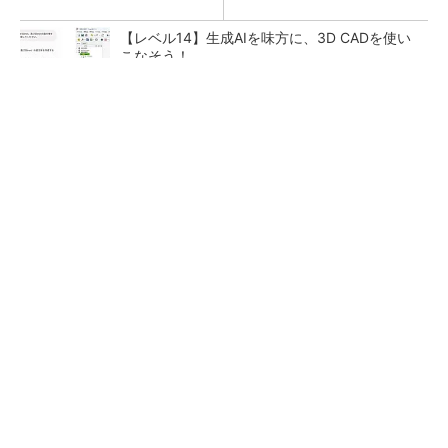
【レベル14】生成AIを味方に、3D CADを使い
こなそう！
チームが本音で意見を交わし合い、多様な人財
が挑戦できる組織へ
PR(dentsu Japan)
狭小な駐車場に、シャープがポールカメラ式製
品発表 市場シェア10％目指す