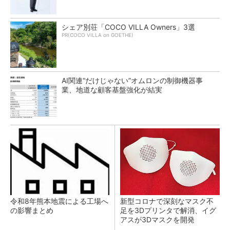
シェア別荘「COCO VILLA Owners」3選
PR(COCO VILLA on GOETHE)
AI関連“だけじゃない”オムロンの制御機器事
業、地道な顧客基盤強化が結実
令和8年熊本地震による工場へ
新型コロナで深刻なマスク不
の影響まとめ
足を3Dプリンタで解消、イグ
アスが3Dマスクを開発