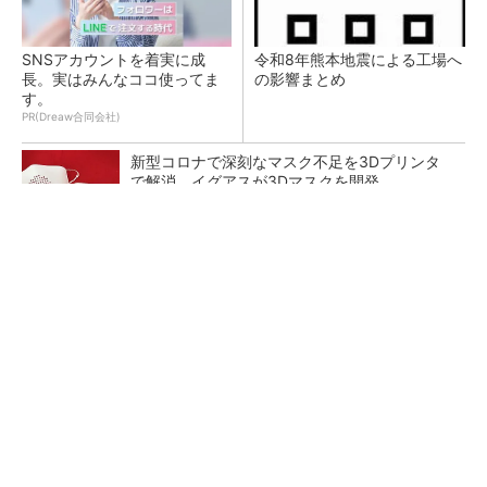
SNSアカウントを着実に成
令和8年熊本地震による工場へ
長。実はみんなココ使ってま
の影響まとめ
す。
PR(Dreaw合同会社)
新型コロナで深刻なマスク不足を3Dプリンタ
で解消、イグアスが3Dマスクを開発
【レベル14】生成AIを味方に、3D CADを使い
こなそう！
狭小な駐車場に、シャープがポールカメラ式製
品発表 市場シェア10％目指す