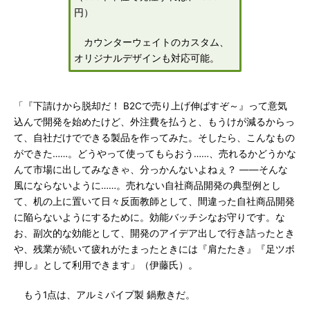
円）
カウンターウェイトのカスタム、
オリジナルデザインも対応可能。
「『下請けから脱却だ！ B2Cで売り上げ伸ばすぞ～』って意気
込んで開発を始めたけど、外注費を払うと、もうけが減るからっ
て、自社だけでできる製品を作ってみた。そしたら、こんなもの
ができた……。どうやって使ってもらおう……、売れるかどうかな
んて市場に出してみなきゃ、分っかんないよねぇ？ ――そんな
風にならないように……。売れない自社商品開発の典型例とし
て、机の上に置いて日々反面教師として、間違った自社商品開発
に陥らないようにするために。効能バッチシなお守りです。な
お、副次的な効能として、開発のアイデア出しで行き詰ったとき
や、残業が続いて疲れがたまったときには『肩たたき』『足ツボ
押し』として利用できます」（伊藤氏）。
もう1点は、アルミパイプ製 鍋敷きだ。