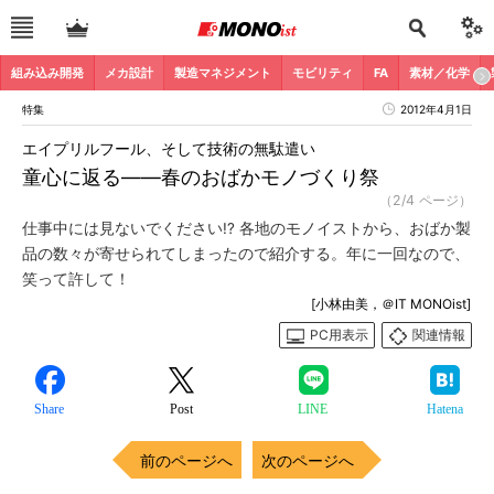
組み込み開発
メカ設計
製造マネジメント
モビリティ
FA
素材／化学
特集
2012年4月1日
エイプリルフール、そして技術の無駄遣い
童心に返る――春のおばかモノづくり祭
（2/4 ページ）
仕事中には見ないでください!? 各地のモノイストから、おばか製
品の数々が寄せられてしまったので紹介する。年に一回なので、
笑って許して！
[小林由美，＠IT MONOist]
PC用表示
関連情報
Share
Post
LINE
Hatena
前のページへ
次のページへ