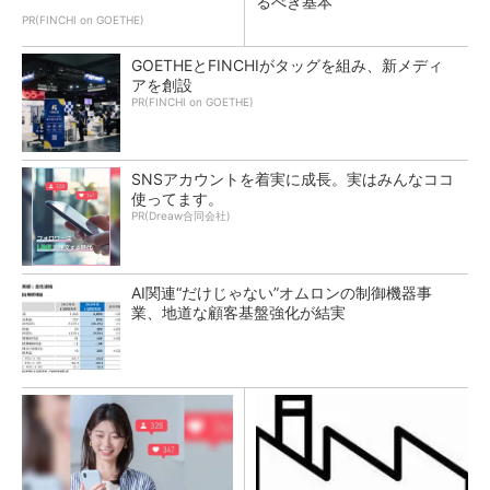
るべき基本
PR(FINCHI on GOETHE)
GOETHEとFINCHIがタッグを組み、新メディ
アを創設
PR(FINCHI on GOETHE)
SNSアカウントを着実に成長。実はみんなココ
使ってます。
PR(Dreaw合同会社)
AI関連“だけじゃない”オムロンの制御機器事
業、地道な顧客基盤強化が結実