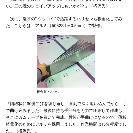
い。二の腕のシェイプアップにもいかが？」（椛沢氏）。
次に、漫才の“ ツッコミ”で活躍するハリセンも板金化してみ
た。こちらは、アルミ（5052S t＝0.5mm）で製作。
板金製 ハリセン
「階段状に90度曲げを繰り返し、直剣で深く追い込んでから、手
で曲げ込みました。最後に持ち手部分を万力で圧縮して作成し、
そこにガムテープを巻いて完成。最後が手曲げになるので、薄板
軽量化のためにアルミを採用しました。作業時間は15分程度でし
た」（椛沢氏）。