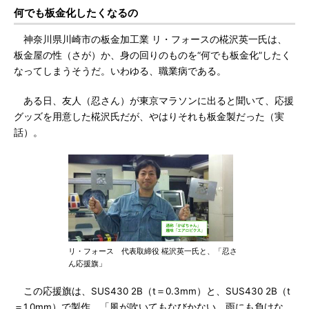
何でも板金化したくなるの
神奈川県川崎市の板金加工業 リ・フォースの椛沢英一氏は、
板金屋の性（さが）か、身の回りのものを“何でも板金化”したく
なってしまうそうだ。いわゆる、職業病である。
ある日、友人（忍さん）が東京マラソンに出ると聞いて、応援
グッズを用意した椛沢氏だが、やはりそれも板金製だった（実
話）。
リ・フォース 代表取締役 椛沢英一氏と、「忍さ
ん応援旗」
この応援旗は、SUS430 2B（t＝0.3mm）と、SUS430 2B（t
＝1.0mm）で製作。「風が吹いてもなびかない。雨にも負けな