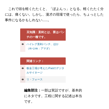
これで頭を軽くたたくと、「ぼよんっ」となる。軽くたたく分
には、痛くない。しかし、漫才の現場で使ったら、ちょっとした
事件になるかもしれない……。
豆知識：直剣とは、要はパン
チの一種です。
⇒
ハイレグ直剣パンチ、ほか
（Ai-Link：アマダ）
関連リンク：
⇒
板金工場が考えたiPadのデジタ
ルサイネージ
⇒
リ・フォース
編集部注：
一部は実話ですが、基本的
にネタです。工程に関する記述は本当
です。