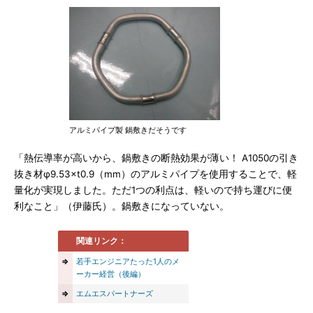
アルミパイプ製 鍋敷きだそうです
「熱伝導率が高いから、鍋敷きの断熱効果が薄い！ A1050の引き
抜き材φ9.53×t0.9（mm）のアルミパイプを使用することで、軽
量化が実現しました。ただ1つの利点は、軽いので持ち運びに便
利なこと」（伊藤氏）。鍋敷きになっていない。
関連リンク：
⇒
若手エンジニアたった1人のメ
ーカー経営（後編）
⇒
エムエスパートナーズ