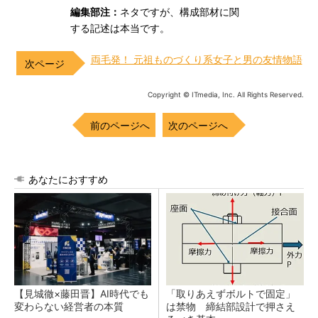
編集部注：
ネタですが、構成部材に関
する記述は本当です。
両毛発！ 元祖ものづくり系女子と男の友情物語
Copyright © ITmedia, Inc. All Rights Reserved.
前のページへ
次のページへ
あなたにおすすめ
【見城徹×藤田晋】AI時代でも
「取りあえずボルトで固定」
変わらない経営者の本質
は禁物 締結部設計で押さえ