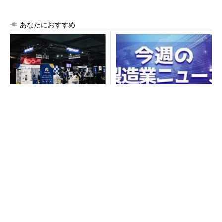
あなたにおすすめ
【見城徹×藤田晋】AI時代でも
なぜ熊本に半導体産業が集ま
変わらない経営者の本質
るのか――地震で工場稼働停
止相次ぐ
PR(FINCHI on GOETHE)
GOETHEとFINCHIがタッグを組み、新メディ
アを創設
PR(FINCHI on GOETHE)
令和8年熊本地震による工場への影響まとめ