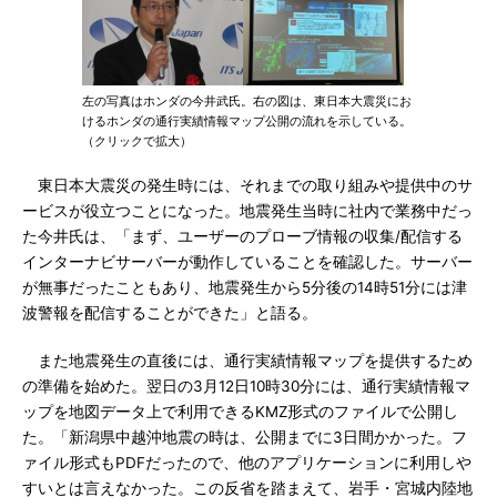
左の写真はホンダの今井武氏。右の図は、東日本大震災にお
けるホンダの通行実績情報マップ公開の流れを示している。
（クリックで拡大）
東日本大震災の発生時には、それまでの取り組みや提供中のサ
ービスが役立つことになった。地震発生当時に社内で業務中だっ
た今井氏は、「まず、ユーザーのプローブ情報の収集/配信する
インターナビサーバーが動作していることを確認した。サーバー
が無事だったこともあり、地震発生から5分後の14時51分には津
波警報を配信することができた」と語る。
また地震発生の直後には、通行実績情報マップを提供するため
の準備を始めた。翌日の3月12日10時30分には、通行実績情報マ
ップを地図データ上で利用できるKMZ形式のファイルで公開し
た。「新潟県中越沖地震の時は、公開までに3日間かかった。フ
ァイル形式もPDFだったので、他のアプリケーションに利用しや
すいとは言えなかった。この反省を踏まえて、岩手・宮城内陸地