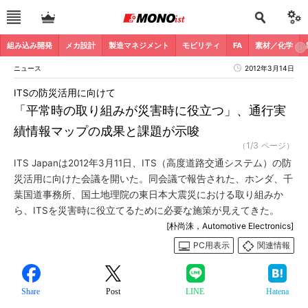
組み込み開発
メカ設計
製造マネジメント
モビリティ
FA
素材／化学
ニュース
2012年3月14日
ITSの防災活用に向けて
「平常時の取り組みが災害時に役立つ」、通行実
績情報マップの成果と課題が示唆
（1/3 ページ）
ITS Japanは2012年3月11日、ITS（高度道路交通システム）の防
災活用に向けた会議を開いた。同会議で報告された、ホンダ、千
葉国道事務所、国土地理院の東日本大震災における取り組みか
ら、ITSを災害時に役立てるために必要な施策が見えてきた。
[朴尚洙，Automotive Electronics]
PC用表示
関連情報
Share
Post
LINE
Hatena