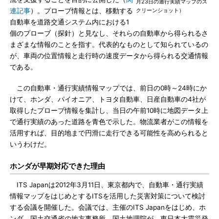
月23日の通行実績マップのス
連記事
）。プローブ情報とは、移動する
クリーンショット）
自動車を道路交通システム内における1
個のプローブ（探針）と見なし、それらの自動車から得られるさ
まざまな情報のことを指す。代表的なものとして知られているの
が、車両の位置情報と走行時の速度データから得られる交通情報
である。
この自動車・通行実績情報マップでは、前日の0時～24時にか
けて、ホンダ、パイオニア、トヨタ自動車、日産自動車の4社が
取得したプローブ情報を集計し、当日の午前10時に地図データ上
で通行実績のあった道路を青色で示した。物流業者がこの情報を
活用すれば、目的地まで円滑に走行できる可能性を高められると
いうわけだ。
ホンダが早期対応できた理由
ITS Japanは2012年3月11日、東京都内で、自動車・通行実績
情報マップをはじめとするITSを活用した災害対策について検討
する会議を開催した。会議では、主催のITS Japanをはじめ、ホ
ンダ、国土交通省の地方事務所、国土地理院が、東日本大震災発