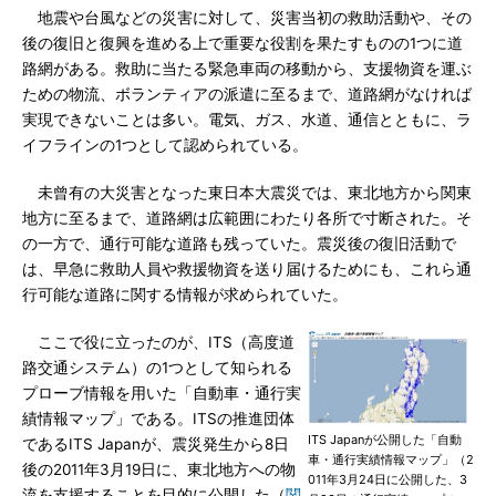
地震や台風などの災害に対して、災害当初の救助活動や、その
後の復旧と復興を進める上で重要な役割を果たすものの1つに道
路網がある。救助に当たる緊急車両の移動から、支援物資を運ぶ
ための物流、ボランティアの派遣に至るまで、道路網がなければ
実現できないことは多い。電気、ガス、水道、通信とともに、ラ
イフラインの1つとして認められている。
未曾有の大災害となった東日本大震災では、東北地方から関東
地方に至るまで、道路網は広範囲にわたり各所で寸断された。そ
の一方で、通行可能な道路も残っていた。震災後の復旧活動で
は、早急に救助人員や救援物資を送り届けるためにも、これら通
行可能な道路に関する情報が求められていた。
ここで役に立ったのが、ITS（高度道
路交通システム）の1つとして知られる
プローブ情報を用いた「自動車・通行実
績情報マップ」である。ITSの推進団体
ITS Japanが公開した「自動
であるITS Japanが、震災発生から8日
車・通行実績情報マップ」（2
後の2011年3月19日に、東北地方への物
011年3月24日に公開した、3
流を支援することを目的に公開した（
関