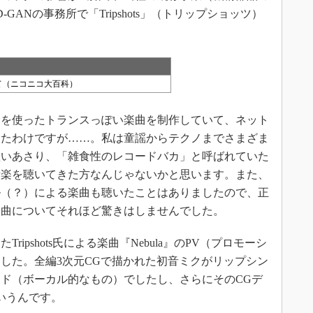
GANの事務所で「Tripshots」（トリップショッツ）
ついて（ニコニコ大百科）
を使ったトランスっぽい楽曲を制作していて、ネット
ったわけですが……。私は童謡からテクノまでさまざま
買いあさり、「雑食性のレコードバカ」と呼ばれていた
音楽を聴いてきた方なんじゃないかと思います。また、
ル（？）による楽曲も聴いたことはありましたので、正
楽曲についてそれほど驚きはしませんでした。
pshots氏による楽曲『Nebula』のPV（プロモーシ
した。全編3次元CGで描かれた初音ミクがリップシン
ド（ボーカル的なもの）でしたし、さらにそのCGデ
いうんです。