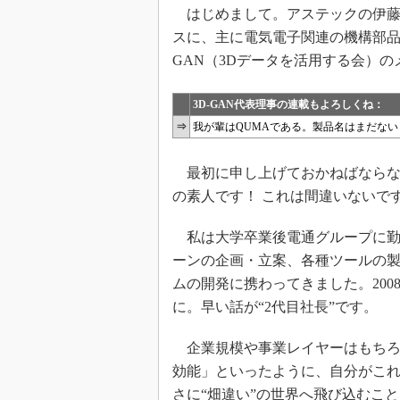
はじめまして。アステックの伊藤
スに、主に電気電子関連の機構部品
GAN（3Dデータを活用する会）
3D-GAN代表理事の連載もよろしくね：
⇒
我が輩はQUMAである。製品名はまだない
最初に申し上げておかねばならな
の素人です！ これは間違いないで
私は大学卒業後電通グループに勤
ーンの企画・立案、各種ツールの
ムの開発に携わってきました。20
に。早い話が“2代目社長”です。
企業規模や事業レイヤーはもちろ
効能」といったように、自分がこ
さに“畑違い”の世界へ飛び込むこ