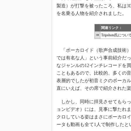
製造）が打撃を被ったころ、私は3D-
を名乗る人物を紹介されました。
関連リンク：
⇒
Tripshots氏に
「ボーカロイド（歌声合成技術）
では有名な人」という事前紹介だ
なジャンルの12インチレコードを
こともあるので、比較的、多くの
表層的でしたが初音ミクのボーカ
直にいえば、その席で紹介された
しかし、同時に拝見させてもらったTri
ョンビデオ）には、見事に撃たれま
クロしている姿はまさにボーカロイ
ータも動画も全て1人で制作したと