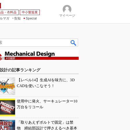
薬品・衣料品
中小製造業
マイページ
ルマガ
告知
Special
設計の記事ランキング
【レベル14】生成AIを味方に、3D
CADを使いこなそう！
使用中に発火、サーキュレーター10
万台をリコール
「取りあえずボルトで固定」は禁
物 締結部設計で押さえるべき基本