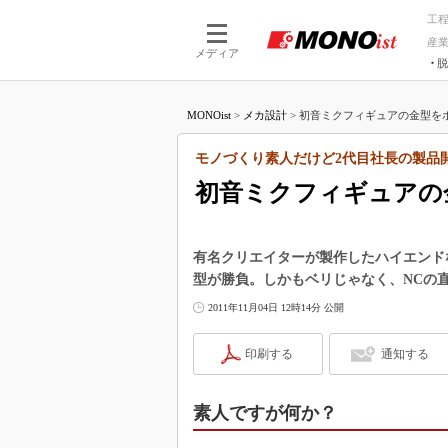
工
産
メディア
脱
つながる技術
AI×技術
MONOist
>
メカ設計
>
初音ミクフィギュアの金型をポ
つながる工場
AI×設備
つながるサービ
Physical
モノづくり素人だけど2代目社長の製品
初音ミクフィギュアの
有名クリエイターが製作したハイエンド
型が勝負。しかもベリじゃなく、NCの
2011年11月04日 12時14分 公開
印刷する
通知する
素人ですが何か？