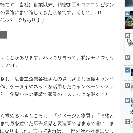
3Dプリンタ
拓です。当社は創業以来、精密加工をコアコンピタン
産業オープンネット展
デジタルツインとCAE
の製造にまい進してきた企業です。そして、3D-
のメンバーでもあります。
S＆OP
インダストリー4.0
イノベーション
製造業ビッグデータ
いことがあります。ハッキリ言って、私はモノづくり
メイドインジャパン
す、ハイ。
植物工場
知財マネジメント
務し、広告主企業各社さんのさまざまな販促キャンペ
海外生産
製作、ケータイやネットを活用したキャンペーンシステ
08年、父親からの要請で家業のアステックを継ぐこと
グローバル設計・開発
制御セキュリティ
新型コロナへの対応
ん求めるべきところも、「イメージと物質」「情緒と
れまで身を置いた広告業界と製造業ではまるで違い、ま
とになりました。言ってみれば、「門外漢が社長になっ