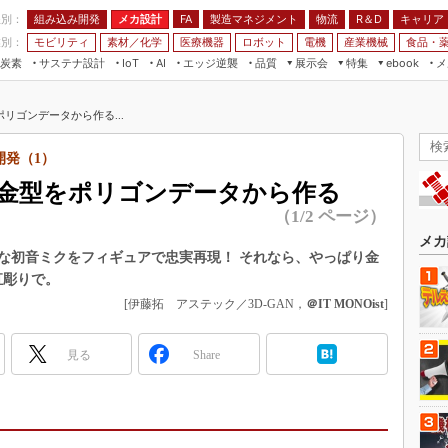
程別：
組み込み開発
メカ設計
製造マネジメント
物流
R＆D
キャリア
FA
業別：
モビリティ
素材／化学
医療機器
ロボット
電機
産業機械
食品・
炭素
サステナ設計
エッジ逆襲
品質
展示会
特集
メ
IoT
AI
ebook
伝承
組み込み開発
CEATEC
読者調査まとめ
編集後記
リゴンデータから作る...
JIMTOF
保全
メカ設計
つながるクルマ
組込み/エッジ コンピューティング
ス
 AI
製造マネジメント
5G
開発（1）
展＆IoT/5Gソリューション展
VR／AR
FA
金型をポリゴンデータから作る
IIFES
モビリティ
フィールドサービス
（1/2 ページ）
国際ロボット展
素材／化学
FPGA
メカ
ジャパンモビリティショー
な初音ミクをフィギュアで忠実再現！ それなら、やっぱり金
組み込み画像技術
直彫りで。
TECHNO-FRONTIER
組み込みモデリング
[伊藤拓 アステック／3D-GAN，
＠IT MONOist
]
人テク展
Windows Embedded
スマート工場EXPO
見る
Share
車載ソフト開発
EdgeTech+
ISO26262
日本ものづくりワールド
無償設計ツール
AUTOMOTIVE WORLD