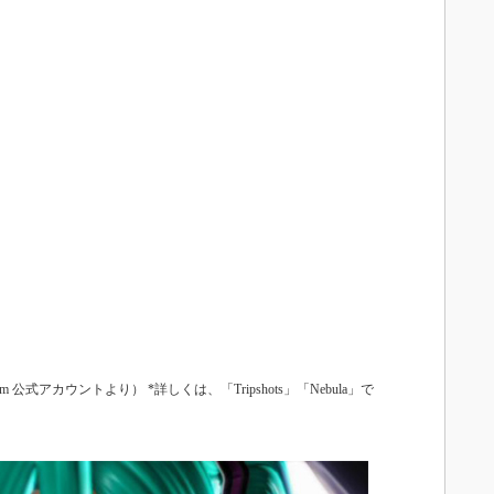
sahi.com 公式アカウントより） *詳しくは、「Tripshots」「Nebula」で