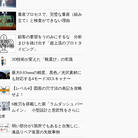
量産プロセスで、完璧な量産（組み
立て）と検査ができない理由
顧客の要望をうのみにするな 分析
まひを抜け出す「超上流のプロトタ
イピング」
3D技術が変えた「靴選び」の常識
最大0.03mmの精度、黒色／光沢素材に
も対応する4モード3Dスキャナー
【レベル4】図面の穴寸法の表記を攻略
せよ！
6枚刃を搭載した新「ラムダッシュ パー
ムイン」 小型設計と意匠性をさらに
追求
弱い部分が1箇所でもあると台無しに、
液晶リペア装置の失敗事例