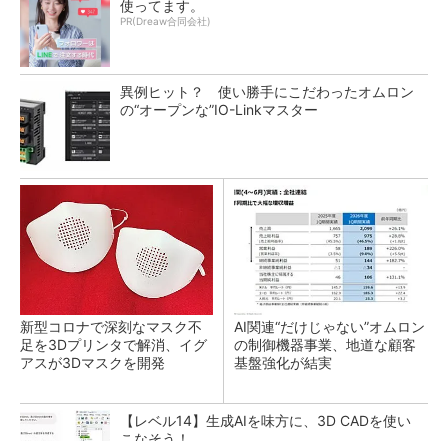
使ってます。
PR(Dreaw合同会社)
異例ヒット？ 使い勝手にこだわったオムロン
の“オープンな”IO-Linkマスター
新型コロナで深刻なマスク不
AI関連“だけじゃない”オムロン
足を3Dプリンタで解消、イグ
の制御機器事業、地道な顧客
アスが3Dマスクを開発
基盤強化が結実
【レベル14】生成AIを味方に、3D CADを使い
こなそう！