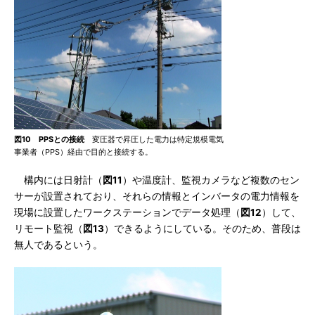
図10 PPSとの接続
変圧器で昇圧した電力は特定規模電気
事業者（PPS）経由で目的と接続する。
構内には日射計（
図11
）や温度計、監視カメラなど複数のセン
サーが設置されており、それらの情報とインバータの電力情報を
現場に設置したワークステーションでデータ処理（
図12
）して、
リモート監視（
図13
）できるようにしている。そのため、普段は
無人であるという。