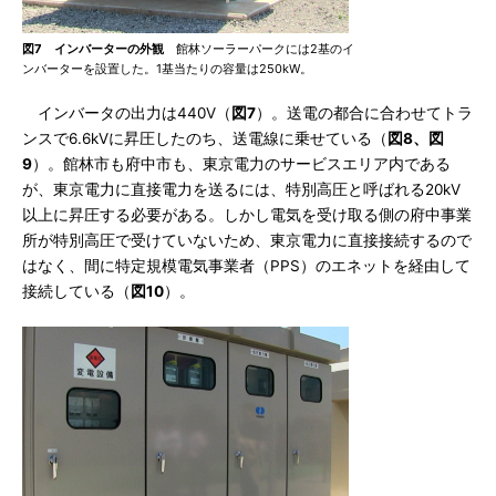
図7 インバーターの外観
館林ソーラーパークには2基のイ
ンバーターを設置した。1基当たりの容量は250kW。
インバータの出力は440V（
図7
）。送電の都合に合わせてトラ
ンスで6.6kVに昇圧したのち、送電線に乗せている（
図8、図
9
）。館林市も府中市も、東京電力のサービスエリア内である
が、東京電力に直接電力を送るには、特別高圧と呼ばれる20kV
以上に昇圧する必要がある。しかし電気を受け取る側の府中事業
所が特別高圧で受けていないため、東京電力に直接接続するので
はなく、間に特定規模電気事業者（PPS）のエネットを経由して
接続している（
図10
）。