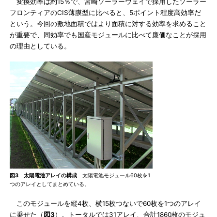
変換効率は約15％で、宮崎ソーラーウェイで採用したソーラー
フロンティアのCIS薄膜型に比べると、5ポイント程度高効率だ
という。今回の敷地面積ではより面積に対する効率を求めること
が重要で、同効率でも国産モジュールに比べて廉価なことが採用
の理由としている。
図3 太陽電池アレイの構成
太陽電池モジュール60枚を1
つのアレイとしてまとめている。
このモジュールを縦4枚、横15枚つないで60枚を1つのアレイ
に乗せた（
図3
）。トータルでは31アレイ、合計1860枚のモジュ