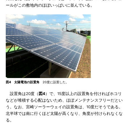
ールがこの敷地内のほぼいっぱいに並んでいる。
図4 太陽電池の設置角
20度に設置した。
設置角は20度（
図4
）で、15度以上の設置角を付ければホコリ
などが堆積する心配はないため、ほぼメンテナンスフリーだとい
う。なお、宮崎ソーラーウェイの設置角は、10度だそうである。
北半球では南に行くほど太陽が高くなり、角度が付けられなくな
る。