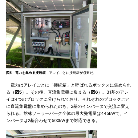
図5 電力を集める接続箱
アレイごとに接続箱が必要だ。
電力はアレイごとに「接続箱」と呼ばれるボックスに集められ
る（
図5
）。その後、直流集電盤に集まる（
図6
）。31基のアレ
イは4つのブロックに分けられており、それぞれのブロックごと
に直流集電盤に集められたのち、2基のインバータで交流に変え
られる。館林ソーラーパーク全体の最大発電量は445kWで、イ
ンバータは2基合わせて500kWまで対応できる。