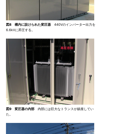
図8 構内に設けられた変圧器
440Vのインバーター出力を
6.6kVに昇圧する。
図9 変圧器の内部
内部には巨大なトランスが鎮座してい
た。