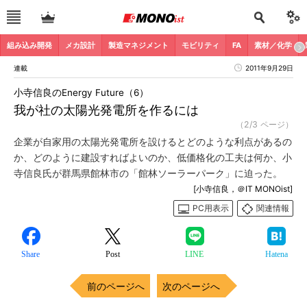
組み込み開発
メカ設計
製造マネジメント
モビリティ
FA
素材／化学
連載
2011年9月29日
小寺信良のEnergy Future（6）
我が社の太陽光発電所を作るには
（2/3 ページ）
企業が自家用の太陽光発電所を設けるとどのような利点があるの
か、どのように建設すればよいのか、低価格化の工夫は何か、小
寺信良氏が群馬県館林市の「館林ソーラーパーク」に迫った。
[小寺信良，＠IT MONOist]
PC用表示
関連情報
Share
Post
LINE
Hatena
前のページへ
次のページへ