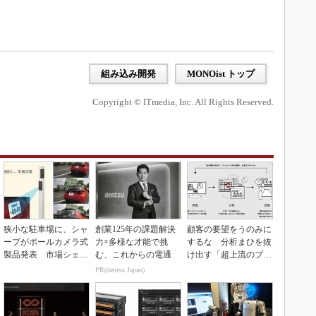
組み込み開発
MONOist トップ
Copyright © ITmedia, Inc. All Rights Reserved.
狭小な駐車場に、シャ
創業125年の課題解決
顧客の要望をうのみに
ープがポールカメラ式
力×多様な才能で挑
するな 分析まひを抜
製品発表 市場シェア
む、これからの電通
け出す「超上流のプロ
10％目指す
トタイピング」
PR(dentsu Japan)