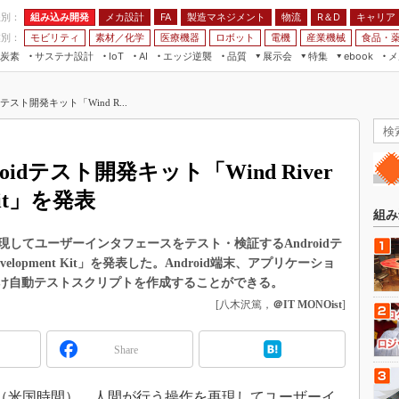
程別：
組み込み開発
メカ設計
製造マネジメント
物流
R＆D
キャリア
FA
業別：
モビリティ
素材／化学
医療機器
ロボット
電機
産業機械
食品・
炭素
サステナ設計
エッジ逆襲
品質
展示会
特集
メ
IoT
AI
ebook
伝承
組み込み開発
CEATEC
読者調査まとめ
編集後記
テスト開発キット「Wind R...
JIMTOF
保全
メカ設計
つながるクルマ
組込み/エッジ コンピューティング
ス
 AI
製造マネジメント
5G
展＆IoT/5Gソリューション展
VR／AR
FA
idテスト開発キット「Wind River
IIFES
モビリティ
フィールドサービス
t Kit」を発表
国際ロボット展
素材／化学
FPGA
組み
ジャパンモビリティショー
組み込み画像技術
してユーザーインタフェースをテスト・検証するAndroidテ
TECHNO-FRONTIER
 Development Kit」を発表した。Android端末、アプリケーショ
組み込みモデリング
人テク展
向け自動テストスクリプトを作成することができる。
Windows Embedded
[八木沢篤，
＠IT MONOist
]
スマート工場EXPO
車載ソフト開発
EdgeTech+
Share
ISO26262
日本ものづくりワールド
無償設計ツール
AUTOMOTIVE WORLD
6日（米国時間）、人間が行う操作を再現してユーザーイ