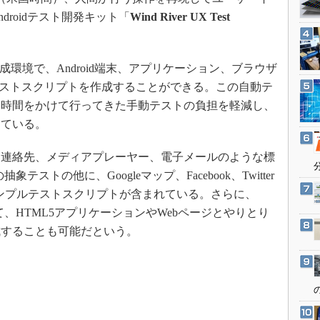
3Dプリンタ
産業オープンネット展
roidテスト開発キット「
Wind River UX Test
デジタルツインとCAE
S＆OP
作成環境で、Android端末、アプリケーション、ブラウザ
インダストリー4.0
テストスクリプトを作成することができる。この自動テ
イノベーション
な時間をかけて行ってきた手動テストの負担を軽減し、
製造業ビッグデータ
している。
メイドインジャパン
連絡先、メディアプレーヤー、電子メールのような標
植物工場
象テストの他に、Googleマップ、Facebook、Twitter
知財マネジメント
リ用のサンプルテストスクリプトが含まれている。さらに、
海外生産
して、HTML5アプリケーションやWebページとやりとり
グローバル設計・開発
成することも可能だという。
制御セキュリティ
新型コロナへの対応