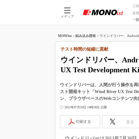
工
産
メディア
脱
つながる技術
AI×技術
MONOist
>
組み込み開発
>
ウインドリバー、Android
つながる工場
AI×設備
つながるサービ
Physical
テスト時間の短縮に貢献
ウインドリバー、Andro
UX Test Developmen
ウインドリバーは、人間が行う操作を再現
スト開発キット「Wind River UX Test
ン、ブラウザベースのWebコンテンツ
2011年07月29日 14時18分 公開
印刷する
見る
ウインドリバーは2011年7月2