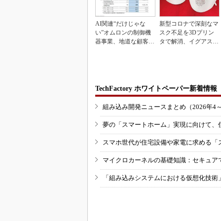
AI関連“だけじゃな
新型コロナで深刻なマ
い”オムロンの制御機
スク不足を3Dプリン
器事業、地道な顧客基
タで解消、イグアスが
盤強化が結実
3Dマスクを開発
TechFactory ホワイトペーパー新着情報
組み込み開発ニュースまとめ（2026年4
夢の「スマートホーム」実現に向けて、
スマホ世代が住宅設備や家電に求める「
マイクロカーネルの基礎知識：セキュア
「組み込みシステムにおける仮想化技術