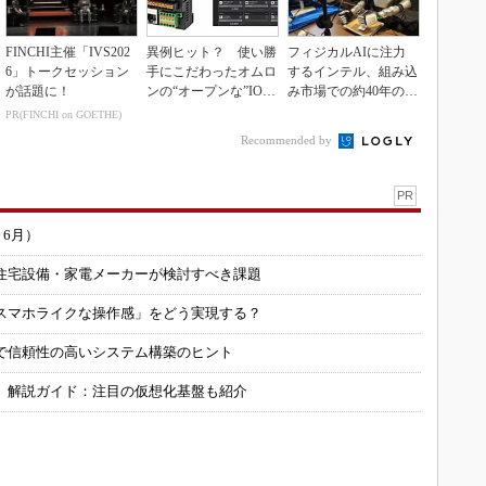
FINCHI主催「IVS202
異例ヒット？ 使い勝
フィジカルAIに注力
6」トークセッション
手にこだわったオムロ
するインテル、組み込
が話題に！
ンの“オープンな”IO-L
み市場での約40年の実
inkマスター
績を生かせるか
PR(FINCHI on GOETHE)
Recommended by
PR
～6月）
住宅設備・家電メーカーが検討すべき課題
スマホライクな操作感」をどう実現する？
で信頼性の高いシステム構築のヒント
」解説ガイド：注目の仮想化基盤も紹介