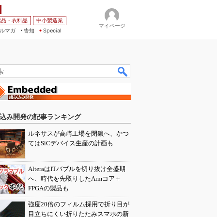
薬品・衣料品
中小製造業
マイページ
ルマガ
告知
Special
込み開発の記事ランキング
ルネサスが高崎工場を閉鎖へ、かつ
てはSiCデバイス生産の計画も
AlteraはITバブルを切り抜け全盛期
へ、時代を先取りしたArmコア＋
FPGAの製品も
強度20倍のフィルム採用で折り目が
目立ちにくい折りたたみスマホの新