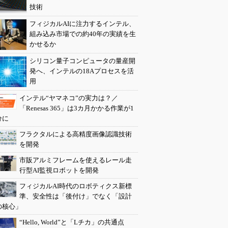
技術
フィジカルAIに注力するインテル、
組み込み市場での約40年の実績を生
かせるか
シリコン量子コンピュータの量産開
発へ、インテルの18Aプロセスを活
用
インテル“ヤマネコ”の実力は？／
「Renesas 365」は3カ月かかる作業が1
分に
フラクタルによる高精度画像認識技術
を開発
市販アルミフレームを使えるレール走
行型AI監視ロボットを開発
フィジカルAI時代のロボティクス新標
準、安全性は「後付け」でなく「設計
の核心」
“Hello, World”と「Lチカ」の共通点