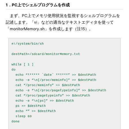
1．PC上でシェルプログラムを作成
まず、PC上でメモリ使用状況を監視するシェルプログラムを
記述します。「vi」などの適当なテキストエディタを使って
「monitorMemory.sh」を作成します（注15）。
#!/system/bin/sh

destPath=/sdcard/monitorMemory.txt

while [ 1 ]

do

  echo “****** `date` ******” >> $destPath

  echo -e “\n[/proc/meminfo]” >> $destPath

  cat “/proc/meminfo” >> $destPath

  echo -e “\n[/proc/pagetypeinfo]” >> $destPath

  cat “/proc/pagetypeinfo” >> $destPath

  echo -e “\n[ps]” >> $destPath

  ps >> $destPath

  echo “” >> $destPath

  sleep 60

done
