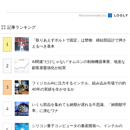
Recommended by
記事ランキング
「取りあえずボルトで固定」は禁物 締結部設計で押さ
えるべき基本
AI関連“だけじゃない”オムロンの制御機器事業、地道な
顧客基盤強化が結実
フィジカルAIに注力するインテル、組み込み市場での約
40年の実績を生かせるか
いくら部品を集めても納期が遅れる不思議、「納期順守
率」に潜むワナ
シリコン量子コンピュータの量産開発へ、インテルの