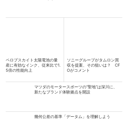
ペロブスカイト太陽電池の量
ソニーグループがタムロン買
産に有効なインク、従来比で1.
収を提案、その狙いは？ CF
5倍の性能向上
Oがコメント
マツダのモータースポーツの“聖地”は深川に、
新たなブランド体験拠点を開設
幾何公差の基準「データム」を理解しよう