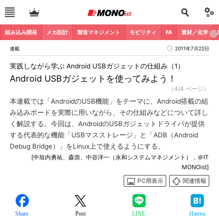
組み込み開発
メカ設計
製造マネジメント
モビリティ
FA
素材／化学
連載
2011年7月22日
実践しながら学ぶ Android USBガジェットの仕組み（1）
Android USBガジェットを使ってみよう！
（4/4 ページ）
本連載では「AndroidのUSB機能」をテーマに、Android搭載の組
み込みボードを実際に用いながら、その仕組みなどについて詳し
く解説する。今回は、AndroidのUSBガジェットドライバが提供
する代表的な機能「USBマスストレージ」と「ADB（Android
Debug Bridge）」をLinux上で使えるようにする。
[中垣内勇祐、森崇、中谷洋一（永和システムマネジメント），＠IT
MONOist]
PC用表示
関連情報
Share
Post
LINE
Hatena