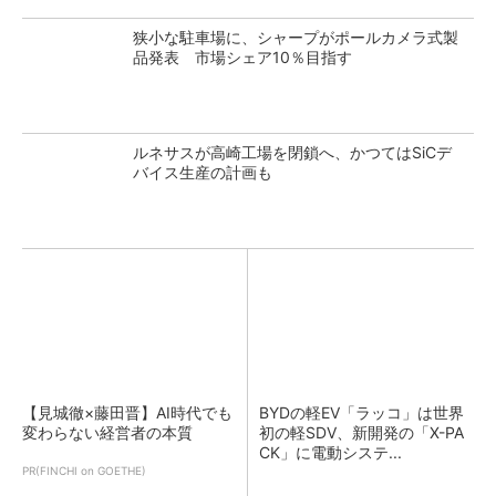
狭小な駐車場に、シャープがポールカメラ式製
品発表 市場シェア10％目指す
ルネサスが高崎工場を閉鎖へ、かつてはSiCデ
バイス生産の計画も
【見城徹×藤田晋】AI時代でも
BYDの軽EV「ラッコ」は世界
変わらない経営者の本質
初の軽SDV、新開発の「X-PA
CK」に電動システ...
PR(FINCHI on GOETHE)