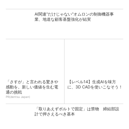
AI関連“だけじゃない”オムロンの制御機器事
業、地道な顧客基盤強化が結実
「さすが」と言われる驚きや
【レベル14】生成AIを味方
感動を。新しい価値を生む電
に、3D CADを使いこなそう！
通の挑戦
PR(dentsu Japan)
「取りあえずボルトで固定」は禁物 締結部設
計で押さえるべき基本