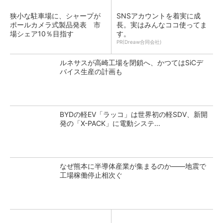
狭小な駐車場に、シャープが
SNSアカウントを着実に成
ポールカメラ式製品発表 市
長。実はみんなココ使ってま
場シェア10％目指す
す。
PR(Dreaw合同会社)
ルネサスが高崎工場を閉鎖へ、かつてはSiCデ
バイス生産の計画も
BYDの軽EV「ラッコ」は世界初の軽SDV、新開
発の「X-PACK」に電動システ...
なぜ熊本に半導体産業が集まるのか――地震で
工場稼働停止相次ぐ