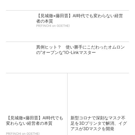
【見城徹×藤田晋】AI時代でも変わらない経営
者の本質
PR(FINCHI on GOETHE)
異例ヒット？ 使い勝手にこだわったオムロン
の“オープンな”IO-Linkマスター
【見城徹×藤田晋】AI時代でも
新型コロナで深刻なマスク不
変わらない経営者の本質
足を3Dプリンタで解消、イグ
アスが3Dマスクを開発
PR(FINCHI on GOETHE)