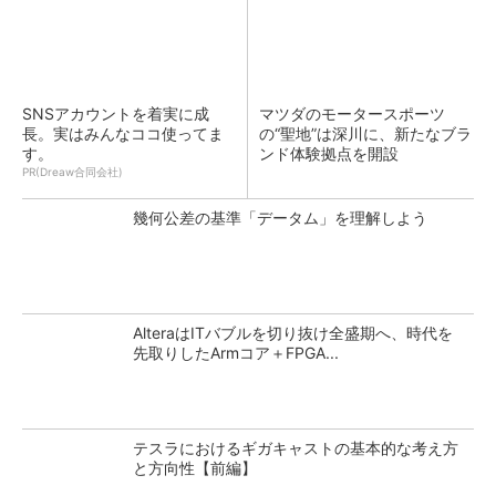
SNSアカウントを着実に成
マツダのモータースポーツ
長。実はみんなココ使ってま
の“聖地”は深川に、新たなブラ
す。
ンド体験拠点を開設
PR(Dreaw合同会社)
幾何公差の基準「データム」を理解しよう
AlteraはITバブルを切り抜け全盛期へ、時代を
先取りしたArmコア＋FPGA...
テスラにおけるギガキャストの基本的な考え方
と方向性【前編】