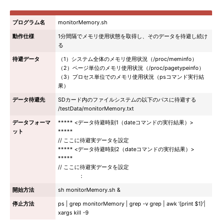
プログラム名
monitorMemory.sh
動作仕様
1分間隔でメモリ使用状態を取得し、そのデータを待避し続け
る
待避データ
（1）システム全体のメモリ使用状況（/proc/meminfo）
（2）ページ単位のメモリ使用状況（/proc/pagetypeinfo）
（3）プロセス単位でのメモリ使用状況（psコマンド実行結
果）
データ待避先
SDカード内のファイルシステムの以下のパスに待避する
/testData/monitorMemory.txt
データフォーマ
***** <データ待避時刻1（dateコマンドの実行結果）>
ット
*****
// ここに待避実データを設定
***** <データ待避時刻2（dateコマンドの実行結果）>
*****
// ここに待避実データを設定
：
開始方法
sh monitorMemory.sh &
停止方法
ps | grep monitorMemory | grep -v grep | awk ‘{print $1}’|
xargs kill -9