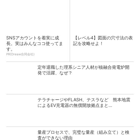
SNSアカウントを着実に成
【レベル4】図面の穴寸法の表
長。実はみんなココ使ってま
記を攻略せよ！
す。
PR(Dreaw合同会社)
定年退職した理系シニア人材が核融合発電炉開
発で活躍、なぜ？
テラチャージやFLASH、テスラなど 熊本地震
によるEV充電器の無償開放拠点まと...
量産プロセスで、完璧な量産（組み立て）と検
査ができない理由