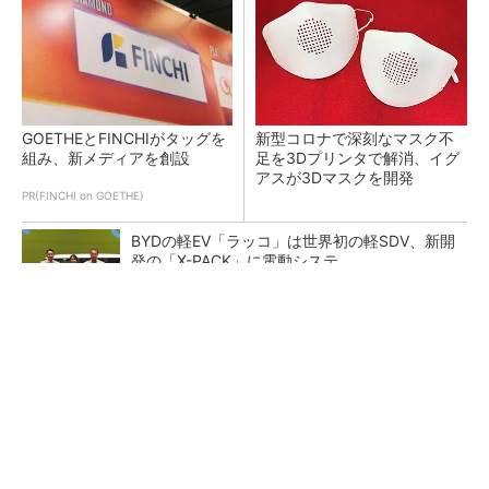
GOETHEとFINCHIがタッグを
新型コロナで深刻なマスク不
組み、新メディアを創設
足を3Dプリンタで解消、イグ
アスが3Dマスクを開発
PR(FINCHI on GOETHE)
BYDの軽EV「ラッコ」は世界初の軽SDV、新開
発の「X-PACK」に電動システ...
ペロブスカイト太陽電池の量産に有効なイン
ク、従来比で1.5倍の性能向上
【レベル14】生成AIを味方に、3D CADを使い
こなそう！