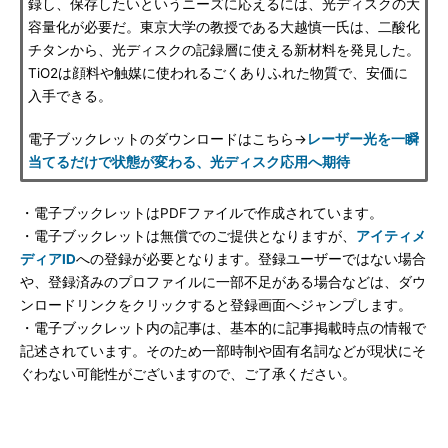
録し、保存したいというニーズに応えるには、光ディスクの大
容量化が必要だ。東京大学の教授である大越慎一氏は、二酸化
チタンから、光ディスクの記録層に使える新材料を発見した。
TiO2は顔料や触媒に使われるごくありふれた物質で、安価に
入手できる。
電子ブックレットのダウンロードはこちら→
レーザー光を一瞬
当てるだけで状態が変わる、光ディスク応用へ期待
・電子ブックレットはPDFファイルで作成されています。
・電子ブックレットは無償でのご提供となりますが、
アイティメ
ディアID
への登録が必要となります。登録ユーザーではない場合
や、登録済みのプロファイルに一部不足がある場合などは、ダウ
ンロードリンクをクリックすると登録画面へジャンプします。
・電子ブックレット内の記事は、基本的に記事掲載時点の情報で
記述されています。そのため一部時制や固有名詞などが現状にそ
ぐわない可能性がございますので、ご了承ください。