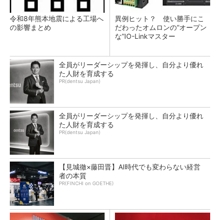
令和8年熊本地震による工場へ
異例ヒット？ 使い勝手にこ
の影響まとめ
だわったオムロンの“オープン
な”IO-Linkマスター
全員がリーダーシップを発揮し、自分より優れ
た人財を育成する
PR(dentsu Japan)
全員がリーダーシップを発揮し、自分より優れ
た人財を育成する
PR(dentsu Japan)
【見城徹×藤田晋】AI時代でも変わらない経営
者の本質
PR(FINCHI on GOETHE)