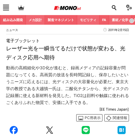
組み込み開発
メカ設計
製造マネジメント
モビリティ
FA
素材／化学
ニュース
2011年2月15日
電子ブックレット
レーザー光を一瞬当てるだけで状態が変わる、光
ディスク応用へ期待
動画の高精細化や3D化が進むと、録画メディアの記録容量が問
題になってくる。高画質の放送を長時間記録し、保存したいとい
うニーズに応えるには、光ディスクの大容量化が必要だ。東京大
学の教授である大越慎一氏は、二酸化チタンから、光ディスクの
記録層に使える新材料を発見した。TiO2は顔料や触媒に使われる
ごくありふれた物質で、安価に入手できる。
[EE Times Japan]
PC用表示
関連情報