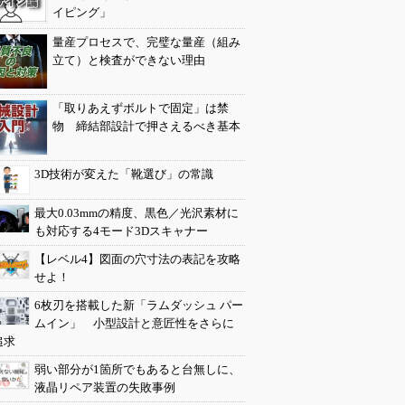
イピング」
量産プロセスで、完璧な量産（組み
立て）と検査ができない理由
「取りあえずボルトで固定」は禁
物 締結部設計で押さえるべき基本
3D技術が変えた「靴選び」の常識
最大0.03mmの精度、黒色／光沢素材に
も対応する4モード3Dスキャナー
【レベル4】図面の穴寸法の表記を攻略
せよ！
6枚刃を搭載した新「ラムダッシュ パー
ムイン」 小型設計と意匠性をさらに
追求
弱い部分が1箇所でもあると台無しに、
液晶リペア装置の失敗事例