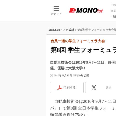
工
産
メディア
脱
つながる技術
AI×技術
MONOist
>
メカ設計
>
第8回 学生フォーミュラ大会開
つながる工場
AI×設備
つながるサービ
Physical
台風一過の学生フォーミュラ大会
第8回 学生フォーミュ
自動車技術会は2010年9月7～11日、
催。優勝は大阪大学！
2010年09月13日 00時00分 公開
印刷する
見る
自動車技術会は2010年9月7～1
パ」）で第8回 全日本学生フォー
類選考通過は75校）。