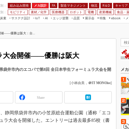
程別：
組み込み開発
メカ設計
製造マネジメント
物流
R＆D
キャリア
FA
業別：
モビリティ
素材／化学
医療機器
ロボット
電機
産業機械
食品・
炭素
サステナ設計
エッジ逆襲
品質
展示会
特集
メ
IoT
AI
ebook
伝承
組み込み開発
CEATEC
読者調査まとめ
編集後記
催――優勝は阪大：台...
JIMTOF
保全
メカ設計
つながるクルマ
組込み/エッジ コンピューティング
ス
 AI
製造マネジメント
5G
展＆IoT/5Gソリューション展
VR／AR
FA
ラ大会開催――優勝は阪大
IIFES
モビリティ
フィールドサービス
国際ロボット展
素材／化学
FPGA
静岡県袋井市内のエコパで第8回 全日本学生フォーミュラ大会を開
メカ
ジャパンモビリティショー
組み込み画像技術
TECHNO-FRONTIER
[小林由美，
＠IT MONOist
]
組み込みモデリング
人テク展
Windows Embedded
Share
スマート工場EXPO
車載ソフト開発
EdgeTech+
1日、静岡県袋井市内の小笠原総合運動公園（通称「エコ
ISO26262
日本ものづくりワールド
ミュラ大会を開催した。エントリーは過去最多85校（書
無償設計ツール
AUTOMOTIVE WORLD