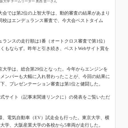
阪大学 チームリーダー 奥西 晋一さん
大会では第2位の上智大学は、動的審査の結果があまり
同校はエンデュランス審査で、今大会ベストタイム
ランスの走行順は1番（オートクロス審査で第1位）
くもならず。昨年と引き続き、ベストWebサイト賞を
大学は、総合第29位となった。今年からエンジンを
、メンバーも大幅に入れ替わったことが、今回の結果に
下、プレゼンテーション審査は第1位と健闘した。
式サイト（記事末関連リンクに）の発表をご覧いただ
様、電気自動車（EV）試走会も行った。東京大学、横
大学、大阪産業大学の各校から5車両が走行した。