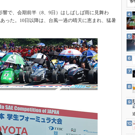
3Dプリンタ
産業オープンネット展
デジタルツインとCAE
響で、会期前半（8、9日）はしばしば雨に見舞わ
あった。10日以降は、台風一過の晴天に恵まれ、猛暑
S＆OP
インダストリー4.0
イノベーション
製造業ビッグデータ
メイドインジャパン
植物工場
知財マネジメント
海外生産
グローバル設計・開発
制御セキュリティ
新型コロナへの対応