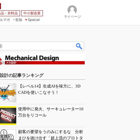
薬品・衣料品
中小製造業
マイページ
ルマガ
告知
Special
設計の記事ランキング
【レベル14】生成AIを味方に、3D
CADを使いこなそう！
使用中に発火、サーキュレーター10
万台をリコール
顧客の要望をうのみにするな 分析
まひを抜け出す「超上流のプロトタ