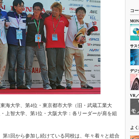
コー
MO
サス
デジ
VR
・東海大学、第4位・東京都市大学（旧・武蔵工業大
位・上智大学、第1位・大阪大学：各リーダーが肩を組
よく
。第1回から参加し続けている同校は、年々着々と総合