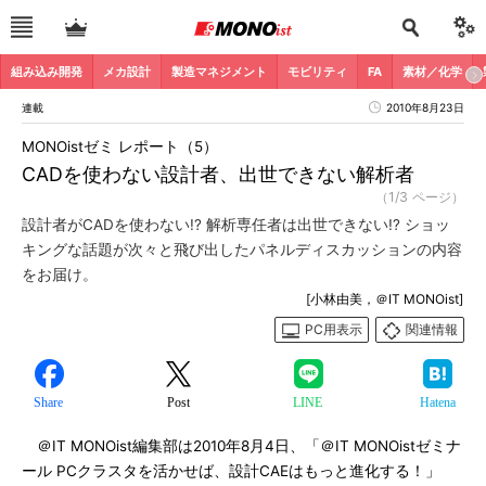
組み込み開発
メカ設計
製造マネジメント
モビリティ
FA
素材／化学
連載
2010年8月23日
MONOistゼミ レポート（5）
CADを使わない設計者、出世できない解析者
（1/3 ページ）
設計者がCADを使わない!? 解析専任者は出世できない!? ショッ
キングな話題が次々と飛び出したパネルディスカッションの内容
をお届け。
[小林由美，＠IT MONOist]
PC用表示
関連情報
Share
Post
LINE
Hatena
＠IT MONOist編集部は2010年8月4日、「＠IT MONOistゼミナ
ール PCクラスタを活かせば、設計CAEはもっと進化する！」