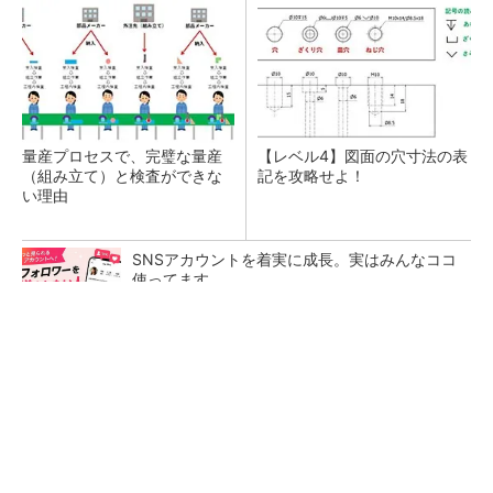
量産プロセスで、完璧な量産
【レベル4】図面の穴寸法の表
（組み立て）と検査ができな
記を攻略せよ！
い理由
SNSアカウントを着実に成長。実はみんなココ
使ってます。
PR(Dreaw合同会社)
幾何公差の基準「データム」を理解しよう
生成AI×3D CADでどこまでできるか試してみた