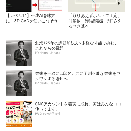
【レベル14】生成AIを味方
「取りあえずボルトで固定」
に、3D CADを使いこなそう！
は禁物 締結部設計で押さえ
るべき基本
創業125年の課題解決力×多様な才能で挑む、
これからの電通
PR(dentsu Japan)
未来を一緒に…顧客と共に予測不能な未来をワ
クワクする場所へ
PR(dentsu Japan)
SNSアカウントを着実に成長。実はみんなココ
使ってます。
PR(Dreaw合同会社)