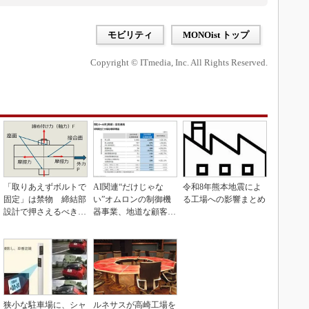
モビリティ
MONOist トップ
Copyright © ITmedia, Inc. All Rights Reserved.
「取りあえずボルトで
AI関連“だけじゃな
令和8年熊本地震によ
固定」は禁物 締結部
い”オムロンの制御機
る工場への影響まとめ
設計で押さえるべき基
器事業、地道な顧客基
本
盤強化が結実
狭小な駐車場に、シャ
ルネサスが高崎工場を