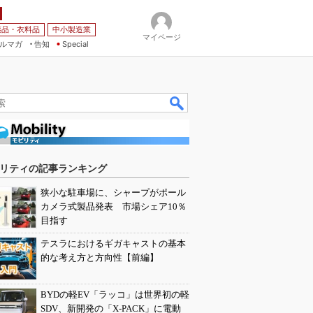
薬品・衣料品
中小製造業
マイページ
ルマガ
告知
Special
リティの記事ランキング
狭小な駐車場に、シャープがポール
カメラ式製品発表 市場シェア10％
目指す
テスラにおけるギガキャストの基本
的な考え方と方向性【前編】
BYDの軽EV「ラッコ」は世界初の軽
SDV、新開発の「X-PACK」に電動