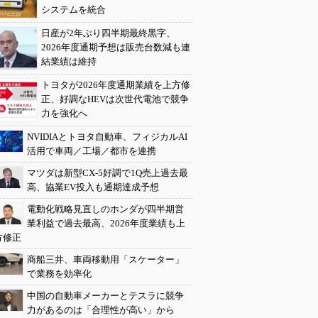
システムを統合
日産が2年ぶり四半期最終黒字、
2026年度通期予想は販売台数減も連
結業績は維持
トヨタが2026年度通期業績を上方修
正、好調なHEVは次世代電池で競争
力を強化へ
NVIDIAとトヨタ自動車、フィジカルAI
活用で車両／工場／都市を連携
マツダは新型CX-5好調で1Q売上過去最
高、協業EV投入も通期達成予想
電動化戦略見直しのホンダが四半期営
業利益で過去最高、2026年度業績も上
方修正
商船三井、車両移動用「スケーター」
で業務を効率化
中国の自動車メーカーとテスラに競争
力があるのは「合理性が高い」から