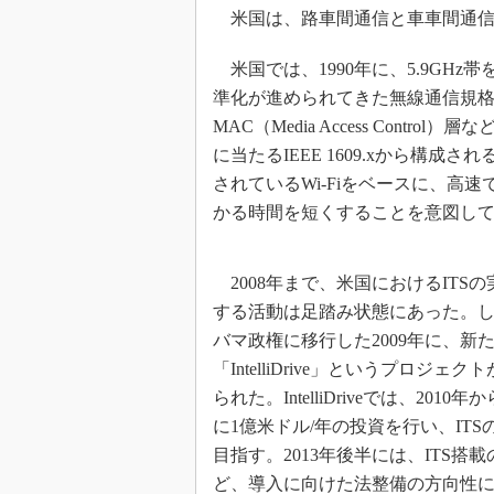
米国は、路車間通信と車車間通信
米国では、1990年に、5.9GHz
準化が進められてきた無線通信規格が
MAC（Media Access Contro
に当たるIEEE 1609.xから構成され
されているWi-Fiをベースに、高
かる時間を短くすることを意図し
2008年まで、米国におけるITS
する活動は足踏み状態にあった。
バマ政権に移行した2009年に、新
「IntelliDrive」というプロジェ
られた。IntelliDriveでは、2010
に1億米ドル/年の投資を行い、ITS
目指す。2013年後半には、ITS搭
ど、導入に向けた法整備の方向性