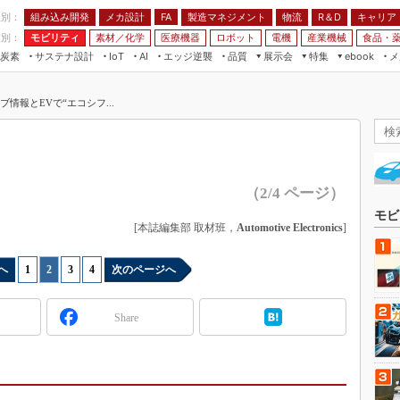
程別：
組み込み開発
メカ設計
製造マネジメント
物流
R＆D
キャリア
FA
業別：
モビリティ
素材／化学
医療機器
ロボット
電機
産業機械
食品・
炭素
サステナ設計
エッジ逆襲
品質
展示会
特集
メ
IoT
AI
ebook
伝承
組み込み開発
CEATEC
読者調査まとめ
編集後記
情報とEVで“エコシフ...
JIMTOF
保全
メカ設計
つながるクルマ
組込み/エッジ コンピューティング
ス
 AI
製造マネジメント
5G
展＆IoT/5Gソリューション展
VR／AR
FA
IIFES
モビリティ
フィールドサービス
（2/4 ページ）
国際ロボット展
素材／化学
FPGA
モビ
ジャパンモビリティショー
[本誌編集部 取材班，
Automotive Electronics
]
組み込み画像技術
TECHNO-FRONTIER
組み込みモデリング
へ
1
|
2
|
3
|
4
次のページへ
人テク展
Windows Embedded
スマート工場EXPO
Share
車載ソフト開発
EdgeTech+
ISO26262
日本ものづくりワールド
無償設計ツール
AUTOMOTIVE WORLD