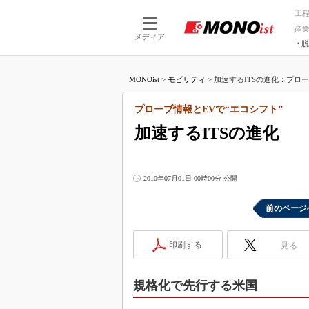
工
産
メディア
脱
つながる技術
AI×技術
MONOist
>
モビリティ
>
加速するITSの進化：プローブ
つながる工場
AI×設備
つながるサービ
Physical
プローブ情報とEVで“エコシフト”
加速するITSの進化
2010年07月01日 00時00分 公開
前のページ
印刷する
見る
規格化で先行する米国