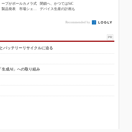
ープがポールカメラ式
閉鎖へ、かつてはSiC
製品発表 市場シェア
デバイス生産の計画も
10％目指す
Recommended by
PR
造とバッテリーリサイクルに迫る
「生成AI」への取り組み