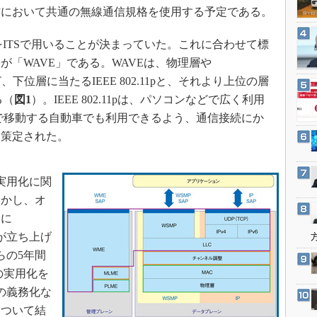
3Dプリンタ
において共通の無線通信規格を使用する予定である。
産業オープンネット展
デジタルツインとCAE
帯をITSで用いることが決まっていた。これに合わせて標
S＆OP
「WAVE」である。WAVEは、物理層や
インダストリー4.0
l）層など、下位層に当たるIEEE 802.11pと、それより上位の層
イノベーション
る（
図1
）。IEEE 802.11pは、パソコンなどで広く利用
製造業ビッグデータ
速で移動する自動車でも利用できるよう、通信接続にか
て策定された。
メイドインジャパン
植物工場
知財マネジメント
の実用化に関
しかし、オ
海外生産
たに
グローバル設計・開発
クトが立ち上げ
制御セキュリティ
年からの5年間
新型コロナへの対応
の実用化を
載の義務化な
について結