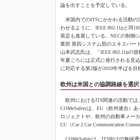
論を出すことを予定している。
米国内でのITSにかかわる活動の
わせるように、IEEE 802.11pと同16
策定も進展している。NECの制御
業部 第四システム部のエキスパー
山本武志氏は、「IEEE 802.11pの規
年夏ごろには正式に発行される見込み
に対応する第2版が2010年半ばを
欧州は米国との協調路線を選択
欧州におけるITS関連の活動では、C
COMeSafetyは、EU（欧州連
ロジェクトや、欧州の自動車メーカー
CC（Car 2 Car Communicati
COMeSafetyは、ITS向けの無