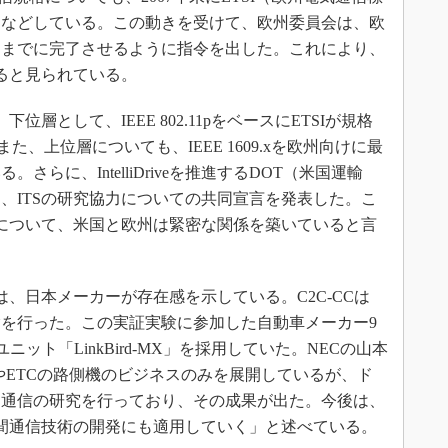
るなどしている。この動きを受けて、欧州委員会は、欧
年4月までに完了させるように指令を出した。これにより、
すると見られている。
層として、IEEE 802.11pをベースにETSIが規格
。また、上位層についても、IEEE 1609.xを欧州向けに最
らに、IntelliDriveを推進するDOT（米国運輸
月に、ITSの研究協力についての共同宣言を発表した。こ
Sについて、米国と欧州は緊密な関係を築いていると言
、日本メーカーが存在感を示している。C2C-CCは
実験を行った。この実証実験に参加した自動車メーカー9
ット「LinkBird-MX」を採用していた。NECの山本
やETCの路側機のビジネスのみを展開しているが、ド
間通信の研究を行っており、その成果が出た。今後は、
車間通信技術の開発にも適用していく」と述べている。