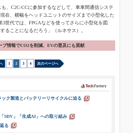
も、C2C-CCに参加するなどして、車車間通信システ
「現在、横幅をヘッドユニットのサイズまで小型化した
第3世代では、FPGAなどを使ってさらに小型化を図
化することになるだろう」（ルネサス）。
ーブ情報でCO2を削減、EVの普及にも貢献
へ
1
|
2
|
3
|
4
次のページへ
ラック製造とバッテリーリサイクルに迫る
「SDV」「生成AI」への取り組み
返る