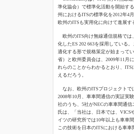
準化協会）で標準化活動を開始す
州におけるITSの標準化を2012
欧州のITSも実用化に向けて進展
欧州のITS向け無線通信規格では、下位
化したES 202 663を採用している
適化する形で規格策定が始まっている。さ
省）と欧州委員会は、2009年11
れらのことからわかるとおり、IT
えるだろう。
なお、欧州のITSプロジェクトでは
2008年10月、車車間通信の実証
社のうち、5社がNECの車車間通信ユニ
氏は、「当社は、日本では、VICS
イツの研究所では10年以上も車車
この技術を日本のITSにおける車