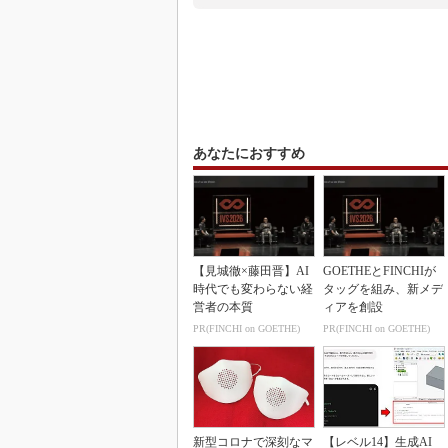
あなたにおすすめ
【見城徹×藤田晋】AI
GOETHEとFINCHIが
時代でも変わらない経
タッグを組み、新メデ
営者の本質
ィアを創設
PR(FINCHI on GOETHE)
PR(FINCHI on GOETHE)
新型コロナで深刻なマ
【レベル14】生成AI