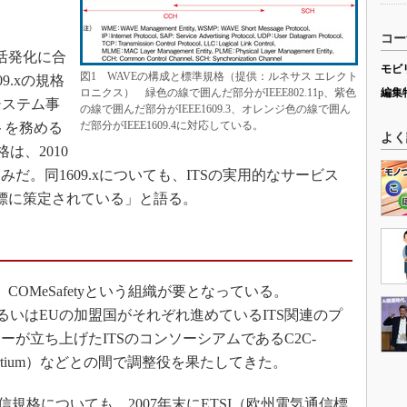
コー
活発化に合
モビ
図1 WAVEの構成と標準規格（提供：ルネサス エレクト
09.xの規格
ロニクス） 緑色の線で囲んだ部分がIEEE802.11p、紫色
編集
システム事
の線で囲んだ部分がIEEE1609.3、オレンジ色の線で囲ん
だ部分がIEEE1609.4に対応している。
トを務める
よく
格は、2010
だ。同1609.xについても、ITSの実用的なサービス
目標に策定されている」と語る。
OMeSafetyという組織が要となっている。
合）あるいはEUの加盟国がそれぞれ進めているITS関連のプ
が立ち上げたITSのコンソーシアムであるC2C-
on Consortium）などとの間で調整役を果たしてきた。
線通信規格についても、2007年末にETSI（欧州電気通信標