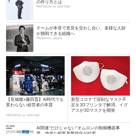
の作り方とは
PR(FINCHI on GOETHE)
チームが本音で意見を交わし合い、多様な人財
が挑戦できる組織へ
PR(dentsu Japan)
【見城徹×藤田晋】AI時代でも
新型コロナで深刻なマスク不
変わらない経営者の本質
足を3Dプリンタで解消、イグ
アスが3Dマスクを開発
PR(FINCHI on GOETHE)
AI関連“だけじゃない”オムロンの制御機器事
業、地道な顧客基盤強化が結実