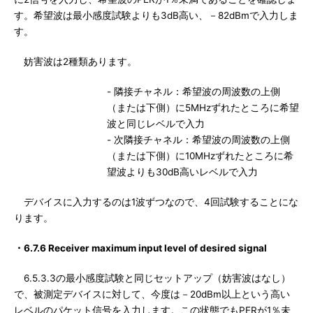
す。希望波は最小感度試験よりも3dB高い、－82dBmで入力しま
す。
妨害波は2種類あります。
- 隣接チャネル：希望波の周波数の上側
（または下側）に5MHzずれたところに希望
波と同じレベルで入力
- 次隣接チャネル：希望波の周波数の上側
（または下側）に10MHzずれたところに希
望波よりも30dB高いレベルで入力
デバイスに入力するのは1波ずつなので、4回試験することにな
ります。
・6.7.6 Receiver maximum input level of desired signal
6.5.3.3の最小感度試験と同じセットアップ（妨害波はなし）
で、被測定デバイスに対して、今度は－20dBm以上という高い
レベルのパケット信号を入力します。この状態でもPERが1％未