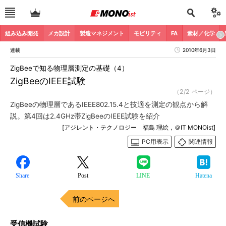
組み込み開発
メカ設計
製造マネジメント
モビリティ
FA
素材／化学
連載
2010年6月3日
ZigBeeで知る物理層測定の基礎（4）
ZigBeeのIEEE試験
（2/2 ページ）
ZigBeeの物理層であるIEEE802.15.4と技適を測定の観点から解
説。第4回は2.4GHz帯ZigBeeのIEEE試験を紹介
[アジレント・テクノロジー 福島 理絵，＠IT MONOist]
PC用表示
関連情報
Share
Post
LINE
Hatena
前のページへ
受信機試験