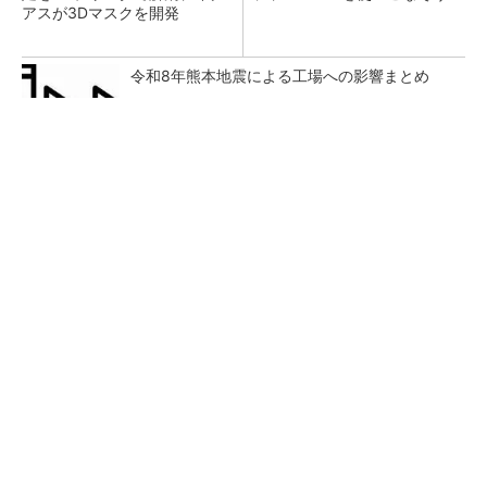
アスが3Dマスクを開発
令和8年熊本地震による工場への影響まとめ
GOETHEとFINCHIがタッグを組み、新メディ
アを創設
PR(FINCHI on GOETHE)
狭小な駐車場に、シャープがポールカメラ式製
品発表 市場シェア10％目指す