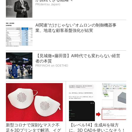
PR(dentsu Japan)
AI関連“だけじゃない”オムロンの制御機器事
業、地道な顧客基盤強化が結実
【見城徹×藤田晋】AI時代でも変わらない経営
者の本質
PR(FINCHI on GOETHE)
新型コロナで深刻なマスク不
【レベル14】生成AIを味方
足を3Dプリンタで解消、イグ
に、3D CADを使いこなそう！