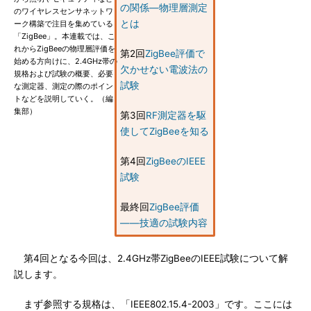
の関係―物理層測定
のワイヤレスセンサネットワ
とは
ーク構築で注目を集めている
「ZigBee」。本連載では、こ
れからZigBeeの物理層評価を
第2回
ZigBee評価で
始める方向けに、2.4GHz帯の
欠かせない電波法の
規格および試験の概要、必要
試験
な測定器、測定の際のポイン
トなどを説明していく。（編
集部）
第3回
RF測定器を駆
使してZigBeeを知る
第4回
ZigBeeのIEEE
試験
最終回
ZigBee評価
――技適の試験内容
第4回となる今回は、2.4GHz帯ZigBeeのIEEE試験について解
説します。
まず参照する規格は、「IEEE802.15.4-2003」です。ここには