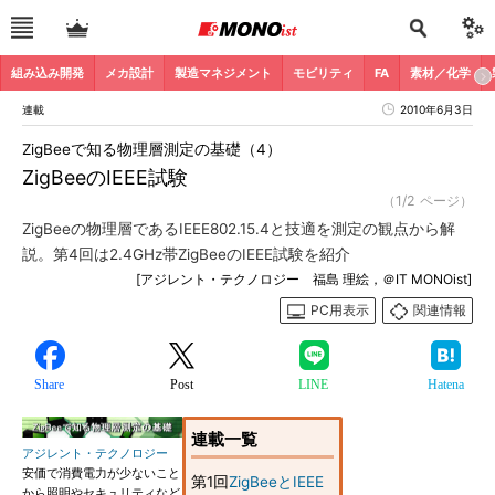
組み込み開発
メカ設計
製造マネジメント
モビリティ
FA
素材／化学
連載
2010年6月3日
ZigBeeで知る物理層測定の基礎（4）
ZigBeeのIEEE試験
（1/2 ページ）
ZigBeeの物理層であるIEEE802.15.4と技適を測定の観点から解
説。第4回は2.4GHz帯ZigBeeのIEEE試験を紹介
[アジレント・テクノロジー 福島 理絵，＠IT MONOist]
PC用表示
関連情報
Share
Post
LINE
Hatena
連載一覧
アジレント・テクノロジー
安価で消費電力が少ないこと
第1回
ZigBeeとIEEE
から照明やセキュリティなど