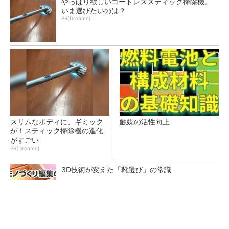
やっぱり欲しいコードレススティック掃除機。
いま選びたいのは？
PR(Dreame)
スリムなボディに、ギミック
触媒の活性向上
が！スティック掃除機の進化
がすごい
PR(Dreame)
3D技術が変えた「靴選び」の常識
3σと不良品発生の確率を予測する「標準正規分