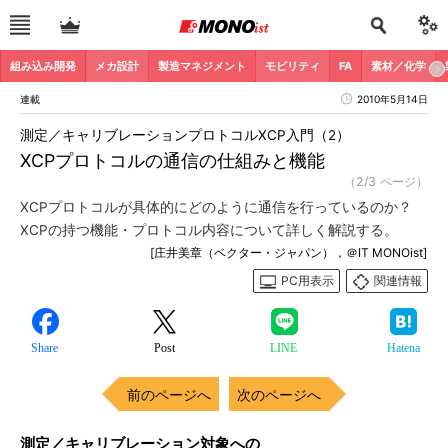
組み込み開発
メカ設計
製造マネジメント
モビリティ
FA
素材／化学
連載
2010年5月14日
測定／キャリブレーションプロトコルXCP入門（2）
XCPプロトコルの通信の仕組みと機能
（2/3 ページ）
XCPプロトコルが具体的にどのように通信を行っているのか？
XCPの持つ機能・プロトコル内容について詳しく解説する。
[庄井美章（ベクター・ジャパン），＠IT MONOist]
PC用表示
関連情報
Share
Post
LINE
Hatena
前のページへ
次のページへ
測定／キャリブレーション対象への