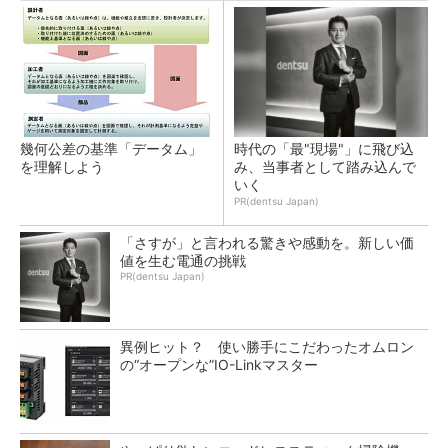
幾何公差の基準「データム」
時代の「最"現場"」に飛び込
を理解しよう
み、当事者として踏み込んで
いく
PR(dentsu Japan)
「さすが」と言われる驚きや感動を。新しい価
値を生む電通の挑戦
PR(dentsu Japan)
異例ヒット？ 使い勝手にこだわったオムロン
の“オープンな”IO-Linkマスター