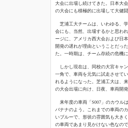
大会に出場し続けてきた。日本大会
の大会にも積極的に出場して大健
芝浦工大チームは、いわゆる、学生
会にも、当然、出場するかと思われ
ージに、アメリカ西大会および日
開発の遅れが理由ということだっ
た。一時期は、チーム存続の危機
しかし現在は、同校の大宮キャン
一角で、車両を元気に試走させて
れるようになった。芝浦工大は、来年
の大会出場に向け、日夜、車両開
来年度の車両「S007」のカウル
バナナのよう。これまでの車両の
いブルーで、形状の雰囲気も大き
の車両であまり見かけない色なの