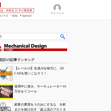
薬品・衣料品
中小製造業
マイページ
ルマガ
告知
Special
設計の記事ランキング
【レベル14】生成AIを味方に、3D
CADを使いこなそう！
使用中に発火、サーキュレーター10
万台をリコール
顧客の要望をうのみにするな 分析
まひを抜け出す「超上流のプロトタ