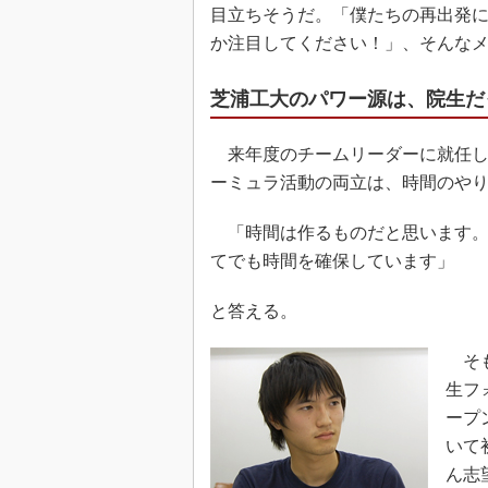
目立ちそうだ。「僕たちの再出発
か注目してください！」、そんな
芝浦工大のパワー源は、院生だ
来年度のチームリーダーに就任した
ーミュラ活動の両立は、時間のや
「時間は作るものだと思います。
てでも時間を確保しています」
と答える。
そも
生フ
ープ
いて
ん志