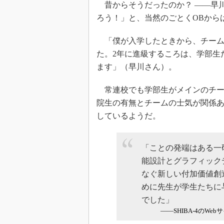
昔からそうだったのか？ ――早川
ろう！」と、当然のごとくOBから
「僕が入学したときから、チーム
た。2年に進級するころは、学部生
ます」（早川さん）。
常連校でも学部生がメインのチー
院生の有無とチームの士気が関係
しているようだ。
「ことの発端はある一
能設計とグラフィック
なぐ新しい付加価値創
めに先生が学生たちに与え
でした」
――SHIBA-4のWe