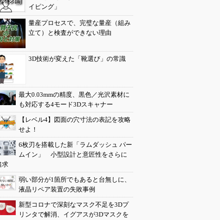
イピング」
量産プロセスで、完璧な量産（組み
立て）と検査ができない理由
3D技術が変えた「靴選び」の常識
最大0.03mmの精度、黒色／光沢素材に
も対応する4モード3Dスキャナー
【レベル4】図面の穴寸法の表記を攻略
せよ！
6枚刃を搭載した新「ラムダッシュ パー
ムイン」 小型設計と意匠性をさらに
追求
弱い部分が1箇所でもあると台無しに、
液晶リペア装置の失敗事例
新型コロナで深刻なマスク不足を3Dプ
リンタで解消、イグアスが3Dマスクを