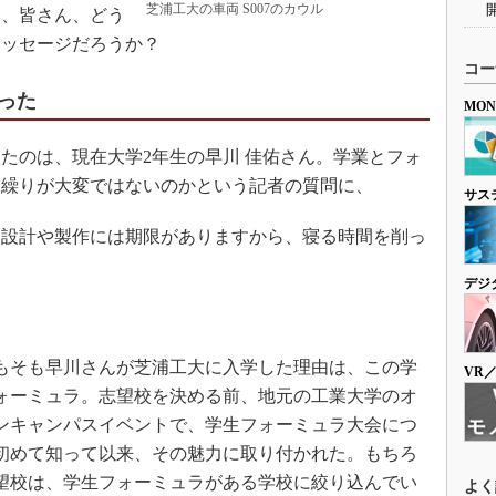
芝浦工大の車両 S007のカウル
に、皆さん、どう
メッセージだろうか？
コー
った
MO
のは、現在大学2年生の早川 佳佑さん。学業とフォ
り繰りが大変ではないのかという記者の質問に、
サス
設計や製作には期限がありますから、寝る時間を削っ
デジ
そも早川さんが芝浦工大に入学した理由は、この学
VR
ォーミュラ。志望校を決める前、地元の工業大学のオ
ンキャンパスイベントで、学生フォーミュラ大会につ
初めて知って以来、その魅力に取り付かれた。もちろ
望校は、学生フォーミュラがある学校に絞り込んでい
よく