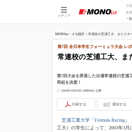
工
産
メディア
脱
つながる技術
AI×技術
MONOist
>
メカ設計
>
常連校の芝浦工大、またスター
つながる工場
AI×設備
つながるサービ
Physical
第7回 全日本学生フォーミュラ大会 レ
常連校の芝浦工大、ま
第7回大会を辞退した出場常連校の芝浦
再起を決意！
2009年10月29日 00時00分 公開
印刷する
通知する
芝浦工業大学「Formula Racing
工大）の学生によって、2003年3