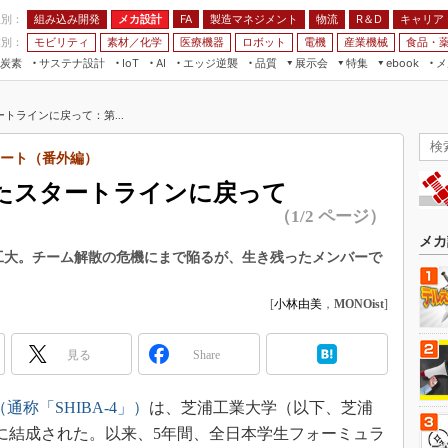
程別：
組み込み開発
メカ設計
製造マネジメント
物流
R＆D
キャリア
FA
業別：
モビリティ
素材／化学
医療機器
ロボット
電機
産業機械
食品・
炭素
サステナ設計
エッジ逆襲
品質
展示会
特集
メ
IoT
AI
ebook
伝承
組み込み開発
CEATEC
読者調査まとめ
編集後記
トラインに戻って：第...
JIMTOF
保全
メカ設計
つながるクルマ
組込み/エッジ コンピューティング
ス
 AI
製造マネジメント
5G
ポート（番外編）
展＆IoT/5Gソリューション展
VR／AR
FA
たスタートラインに戻って
IIFES
モビリティ
フィールドサービス
（1/2 ページ）
国際ロボット展
素材／化学
FPGA
メカ
ジャパンモビリティショー
工大。チーム解散の危機にまで陥るが、生き残ったメンバーで
組み込み画像技術
TECHNO-FRONTIER
組み込みモデリング
[
小林由美
，
MONOist
]
人テク展
Windows Embedded
スマート工場EXPO
見る
Share
車載ソフト開発
EdgeTech+
ISO26262
」（通称「SHIBA-4」）
は、芝浦工業大学（以下、芝浦
日本ものづくりワールド
無償設計ツール
月に結成された。以来、5年間、全日本学生フォーミュラ
AUTOMOTIVE WORLD