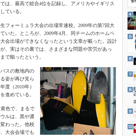
3Dプリンタ
では、最高で総合4位を記録し、アメリカやイギリス
産業オープンネット展
闘している。
デジタルツインとCAE
S＆OP
フォーミュラ大会の出場常連校。2009年の第7回大
インダストリー4.0
ていた。ところが、2009年4月、同チームのホームペ
イノベーション
本大会出場ができなくなったという文章が載った。設計
たが、実はその裏では、さまざまな問題や苦労があっ
製造業ビッグデータ
にまで陥ったという。
メイドインジャパン
植物工場
パスの敷地内の
知財マネジメント
いる姿が再び見ら
度（2010年）
海外生産
発を進めている。
グローバル設計・開発
制御セキュリティ
は黄色で、まるで
新型コロナへの対応
カウルは、黒や濃
く変わった。他校
で、大会会場でも