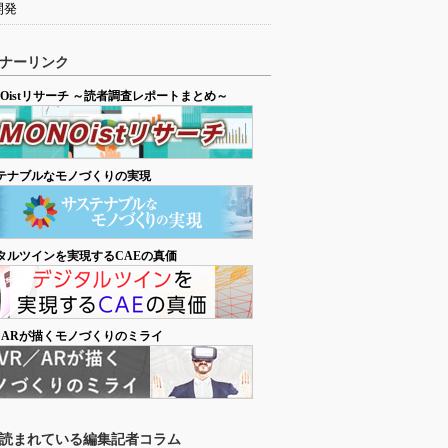
開発
ナーリンク
NOistリサーチ ～読者調査レポートまとめ～
テナブルなモノづくりの実現
タルツインを実現するCAEの真価
／ARが描くモノづくりのミライ
読まれている編集記者コラム