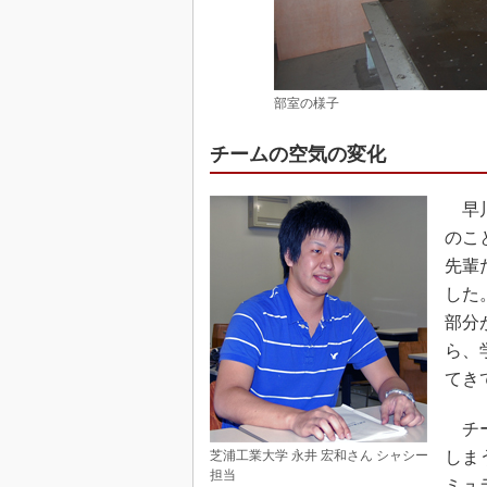
部室の様子
チームの空気の変化
早川
のこ
先輩
した
部分
ら、
てき
チー
芝浦工業大学 永井 宏和さん シャシー
しま
担当
ミュ