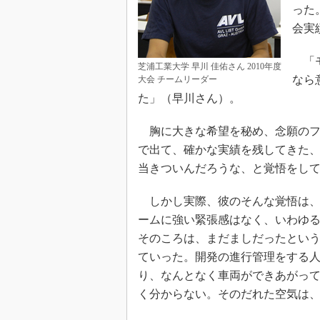
った
会実
「モ
芝浦工業大学 早川 佳佑さん 2010年度
なら
大会 チームリーダー
た」（早川さん）。
胸に大きな希望を秘め、念願のフ
で出て、確かな実績を残してきた
当きついんだろうな、と覚悟をし
しかし実際、彼のそんな覚悟は、
ームに強い緊張感はなく、いわゆる
そのころは、まだましだったという
ていった。開発の進行管理をする
り、なんとなく車両ができあがっ
く分からない。そのだれた空気は