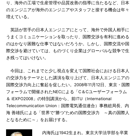
り、海外の工場で生産管理や品質改善の指導に当たるなど、日本
のエンジニアが海外のエンジニアやスタッフと接する機会は年々
増えている。
英語が苦手の日本人エンジニアにとって、海外で外国人相手に
うまくコミュニケーションを取ったり、国際交渉を有利に進める
のはかなり困難な仕事ではないだろうか。しかし、国際交流や国
際交渉を避けていては、ものづくり企業はグローバルな競争で生
き残ってはいけない。
今回は、これまでと少し視点を変えて国際社会における日本人
の交渉力をテーマとした講演を取り上げて、日本人エンジニアの
国際交渉力向上に奮起を促したい。2008年11月12日、東京・国際
フォーラムで開催されたNECによる「C＆Cユーザーフォーラム
＆ iEXPO2008」の特別講演から、前ITU（International
Telecommunication Union：国際電気通信連合）事務総局長、内
海 善雄氏による「世界で“勝つ”ための国際交渉力 ～真の国際人
となるために～」をお届けする。
内海氏は1942生まれ。東京大学法学部を卒業