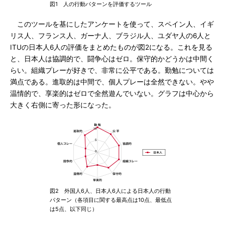
図1 人の行動パターンを評価するツール
このツールを基にしたアンケートを使って、スペイン人、イギ
リス人、フランス人、ガーナ人、ブラジル人、ユダヤ人の6人と
ITUの日本人6人の評価をまとめたものが図2になる。これを見る
と、日本人は協調的で、闘争心はゼロ。保守的かどうかは中間く
らい。組織プレーが好きで、非常に公平である。勤勉については
満点である。進取的は中間で、個人プレーは全然できない。やや
温情的で、享楽的はゼロで全然遊んでいない。グラフは中心から
大きく右側に寄った形になった。
図2 外国人6人、日本人6人による日本人の行動
パターン（各項目に関する最高点は10点、最低点
は5点、以下同じ）