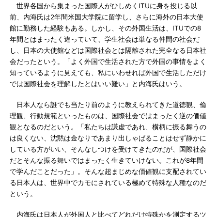
世界各国から集まった国際人がひしめくITUに身を投じる以
前、内海氏は2年間米国大学院に留学し、さらに海外の日本大使
館に勤務した経験もある。しかし、その外国生活は、ITUでの8
年間とはまったく違っていて、学生社会は単なる仲間の社会だ
し、日本の大使館などは国際社会とは隔離された完全なる日本社
会だったという。「よく外国で生活された方で外国の事情をよく
知っているように見えても、私にいわせれば外国で生活しただけ
では国際社会を理解したとはいい難い」と内海氏はいう。
日本人なら誰でも当たり前のように教えられてきた道徳観、倫
理観、行動規範といったものは、国際社会ではまったく逆の価値
観となるのだという。「私たちは謙虚であれ、横柄に振る舞うの
は良くない、沈黙は金なりであまり出しゃばることはせず静かに
している方がいい、そんなしつけを受けてきたのだが、国際社会
だとそんな振る舞いではまったく生きていけない。これが8年間
で学んだことだった」。そんな超まじめな価値観に支配されてい
る日本人は、世界中でカモにされている極めて特殊な人種なのだ
という。
内海氏は日本人が外国人と比べてどれだけ特殊かを測定するツ