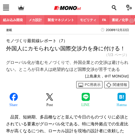
組み込み開発
メカ設計
製造マネジメント
モビリティ
FA
素材／化学
連載
2008年12月22日
モノづくり最前線レポート（7）
外国人にカモられない国際交渉力を身に付ける！
（1/3 ページ）
グローバル化が進むモノづくりで、外国企業との交渉は避けられ
ない。ところが日本人は絶望的なほど国際交渉が苦手である
[上島康夫，＠IT MONOist]
PC用表示
関連情報
Share
Post
LINE
Hatena
品質、短納期、多品種などと並んで今日のものづくりに必須と
されている要素がグローバル化である。特に海外拠点での生産比
率が高くなるにつれ、ローカル設計を現地の設計者に依頼した