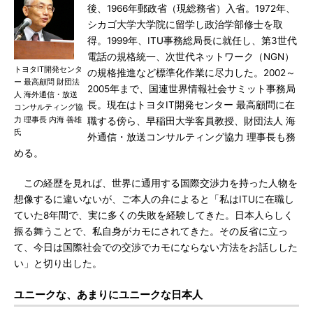
後、1966年郵政省（現総務省）入省。1972年、
シカゴ大学大学院に留学し政治学部修士を取
得。1999年、ITU事務総局長に就任し、第3世代
電話の規格統一、次世代ネットワーク（NGN）
トヨタIT開発センタ
の規格推進など標準化作業に尽力した。2002～
ー 最高顧問 財団法
2005年まで、国連世界情報社会サミット事務局
人 海外通信・放送
長。現在はトヨタIT開発センター 最高顧問に在
コンサルティング協
力 理事長 内海 善雄
職する傍ら、早稲田大学客員教授、財団法人 海
氏
外通信・放送コンサルティング協力 理事長も務
める。
この経歴を見れば、世界に通用する国際交渉力を持った人物を
想像するに違いないが、ご本人の弁によると「私はITUに在職し
ていた8年間で、実に多くの失敗を経験してきた。日本人らしく
振る舞うことで、私自身がカモにされてきた。その反省に立っ
て、今日は国際社会での交渉でカモにならない方法をお話しした
い」と切り出した。
ユニークな、あまりにユニークな日本人