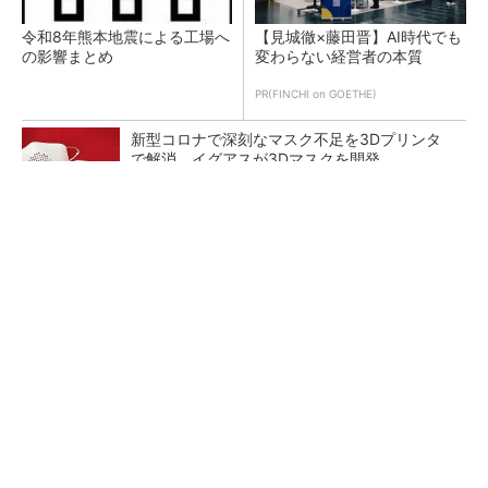
令和8年熊本地震による工場へ
【見城徹×藤田晋】AI時代でも
の影響まとめ
変わらない経営者の本質
PR(FINCHI on GOETHE)
新型コロナで深刻なマスク不足を3Dプリンタ
で解消、イグアスが3Dマスクを開発
【レベル14】生成AIを味方に、3D CADを使い
こなそう！
狭小な駐車場に、シャープがポールカメラ式製
品発表 市場シェア10％目指す