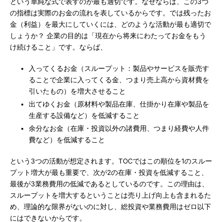
という単純な式で表すのが最も適切です。なぜならば、この3つ
の指標は実際のお金の流れを表しているからです。では残ったお
金（利益）を最大にしていくには、どのような活動が最も適切で
しょうか？ 企業の目的は「現在から将来にわたってお金をもう
け続けること」です。ならば、
入ってくるお金（スループット：製品やサービスを販売す
ることで企業に入ってくる金、つまり売上高から資材費を
引いたもの）を増大させること
出てゆくお金（原材料や製品在庫、仕掛かり在庫や製品を
生産する設備など）を低減すること
余分なお金（在庫・投資以外の諸費用、つまり経費や人件
費など）を低減すること
という3つの活動が想定されます。TOCではこの順位を1のスルー
プット増大が最も重要で、次が2の在庫・投資を低減すること、
最後が3業務費用の低減であるとしているのです。この理由は、
スループットを増大するということは売り上げ向上も含まれるた
め、理論的な限界がないのに対し、総投資や業務費用はゼロ以下
にはできないからです。