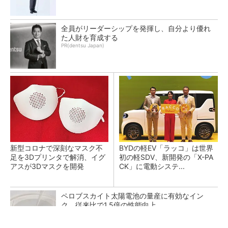
全員がリーダーシップを発揮し、自分より優れ
た人財を育成する
PR(dentsu Japan)
新型コロナで深刻なマスク不
BYDの軽EV「ラッコ」は世界
足を3Dプリンタで解消、イグ
初の軽SDV、新開発の「X-PA
アスが3Dマスクを開発
CK」に電動システ...
ペロブスカイト太陽電池の量産に有効なイン
ク、従来比で1.5倍の性能向上