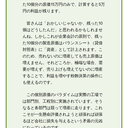
た10個分の原価15万円のみで、計算すると5万
円の利益が残ります。
皆さんは「おかしいじゃないか、残った10
個はどうしたんだ」と思われるかもしれませ
んね。しかしこれが企業会計の原則で、残っ
た10個分の製造原価はバランスシート（貸借
対照表）に「資産」として計上されます。こ
のため、売れないのに増産しても売上原価は
増えません。それどころか、極端な場合、需
要が増えず、売り上げも増えてないのに増産
することで、利益を増やす粉飾決算の操作に
も使えるのです。
この個別原価のパラダイムは実際の工場で
は部門別、工程別に実施されています。そう
なると各部門は競って増産に走ります。これ
こそが一生懸命評価されようと頑張れば頑張
るほど会社に損失を与えるという矛盾の元凶
になっているのです。