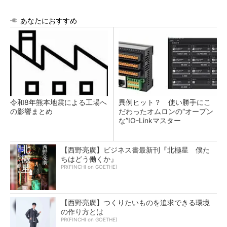
あなたにおすすめ
令和8年熊本地震による工場へ
異例ヒット？ 使い勝手にこ
の影響まとめ
だわったオムロンの“オープン
な”IO-Linkマスター
【西野亮廣】ビジネス書最新刊『北極星 僕た
ちはどう働くか』
PR(FINCHI on GOETHE)
【西野亮廣】つくりたいものを追求できる環境
の作り方とは
PR(FINCHI on GOETHE)