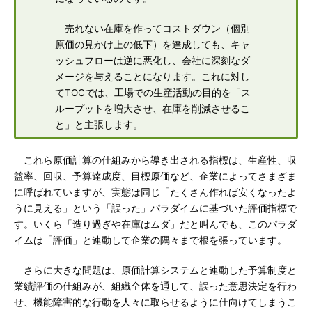
売れない在庫を作ってコストダウン（個別
原価の見かけ上の低下）を達成しても、キャ
ッシュフローは逆に悪化し、会社に深刻なダ
メージを与えることになります。これに対し
てTOCでは、工場での生産活動の目的を「ス
ループットを増大させ、在庫を削減させるこ
と」と主張します。
これら原価計算の仕組みから導き出される指標は、生産性、収
益率、回収、予算達成度、目標原価など、企業によってさまざま
に呼ばれていますが、実態は同じ「たくさん作れば安くなったよ
うに見える」という「誤った」パラダイムに基づいた評価指標で
す。いくら「造り過ぎや在庫はムダ」だと叫んでも、このパラダ
イムは「評価」と連動して企業の隅々まで根を張っています。
さらに大きな問題は、原価計算システムと連動した予算制度と
業績評価の仕組みが、組織全体を通して、誤った意思決定を行わ
せ、機能障害的な行動を人々に取らせるように仕向けてしまうこ