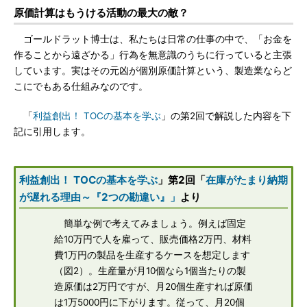
原価計算はもうける活動の最大の敵？
ゴールドラット博士は、私たちは日常の仕事の中で、「お金を
作ることから遠ざかる」行為を無意識のうちに行っていると主張
しています。実はその元凶が個別原価計算という、製造業ならど
こにでもある仕組みなのです。
「
利益創出！ TOCの基本を学ぶ
」の第2回で解説した内容を下
記に引用します。
利益創出！ TOCの基本を学ぶ
」第2回「
在庫がたまり納期
が遅れる理由～『2つの勘違い』」
より
簡単な例で考えてみましょう。例えば固定
給10万円で人を雇って、販売価格2万円、材料
費1万円の製品を生産するケースを想定します
（図2）。生産量が月10個なら1個当たりの製
造原価は2万円ですが、月20個生産すれば原価
は1万5000円に下がります。従って、月20個