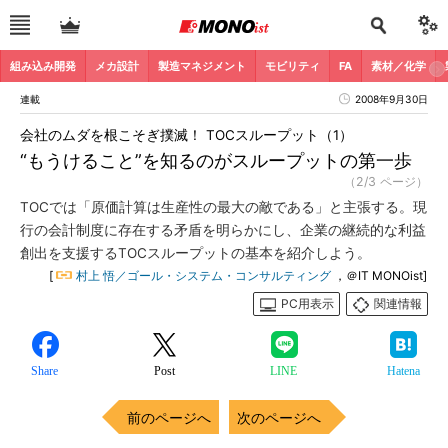
組み込み開発
メカ設計
製造マネジメント
モビリティ
FA
素材／化学
連載
2008年9月30日
会社のムダを根こそぎ撲滅！ TOCスループット（1）
“もうけること”を知るのがスループットの第一歩
（2/3 ページ）
TOCでは「原価計算は生産性の最大の敵である」と主張する。現
行の会計制度に存在する矛盾を明らかにし、企業の継続的な利益
創出を支援するTOCスループットの基本を紹介しよう。
[
村上 悟／ゴール・システム・コンサルティング
，＠IT MONOist]
PC用表示
関連情報
Share
Post
LINE
Hatena
前のページへ
次のページへ