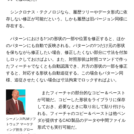
シンクロナス・テクノロジなら、履歴ツリーやデータ形式に依
存しない修正が可能だという。しかも履歴は旧バージョン同様に
存在する。
パターンにおける1つの形状の一部や位置を修正すると、ほか
のパターンにも自動で反映される。パターンの1つだけ元の形状
を保ちながら修正したい場合、修正したくない部分に寸法を付加
しロックしておけばよい。また、対照形状は対照コマンドで作っ
たフィーチャでなくとも自動認識でき、片方の形状の一部を修正
すると、対応する形状も自動追従する。この場合もパターン同
様、追従させたくない場合は寸法拘束でロックすればよい。
またフィーチャの部分的なコピー＆ペースト
が可能だ。コピーした形状をライブラリに保存
しておき、必要なときに取り出して貼り付けら
れる。フィーチャのコピー＆ペーストは他ベン
シーメンスPLMソフ
ダが提供するCAD製品のデータや中間ファイル
トウェア マーケテ
形式でも実行可能だ。
ィング担当 グロー