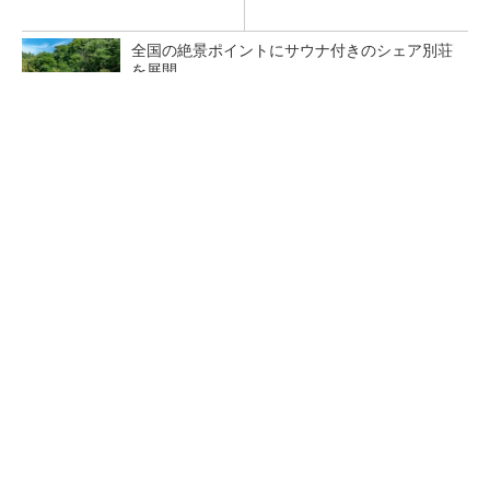
全国の絶景ポイントにサウナ付きのシェア別荘
を展開
PR(COCO VILLA on GOETHE)
令和8年熊本地震による工場への影響まとめ
狭小な駐車場に、シャープがポールカメラ式製
品発表 市場シェア10％目指す