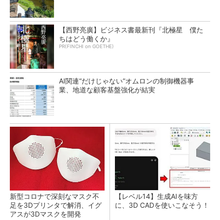
【西野亮廣】ビジネス書最新刊『北極星 僕た
ちはどう働くか』
PR(FINCHI on GOETHE)
AI関連“だけじゃない”オムロンの制御機器事
業、地道な顧客基盤強化が結実
新型コロナで深刻なマスク不
【レベル14】生成AIを味方
足を3Dプリンタで解消、イグ
に、3D CADを使いこなそう！
アスが3Dマスクを開発