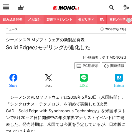
組み込み開発
メカ設計
製造マネジメント
モビリティ
FA
素材／化学
ニュース
2008年5月21日
シーメンスPLMソフトウェアの新製品発表
Solid Edgeのモデリングが進化した
[小林由美，＠IT MONOist]
PC用表示
関連情報
Share
Post
LINE
Hatena
シーメンスPLMソフトウェアは2008年5月20日（米国時間）、
「シンクロナス・テクノロジ」を初めて実装した3次元
CAD「Solid Edge with Synchronous Technology」を米国ボスト
ンで5月20～21日に開催中の年次業界アナリストイベントにて発
表した。発売時期は、米国では今夏を予定しているが、日本版に
ついては未定だ。