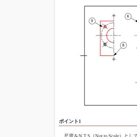
ポイント1
尺度をN.T.S（Not to Sca