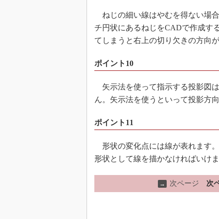
ねじの細い線はやむを得ない場合
チ円状にあるねじをCADで作成す
てしまうと右上の切り欠きの方向
ポイント10
矢示法を使って指示する投影図は
ん。矢示法を使うといって投影方
ポイント11
形状の変化点には線が表れます。
形状として線を描かなければいけ
次ページ
次
→