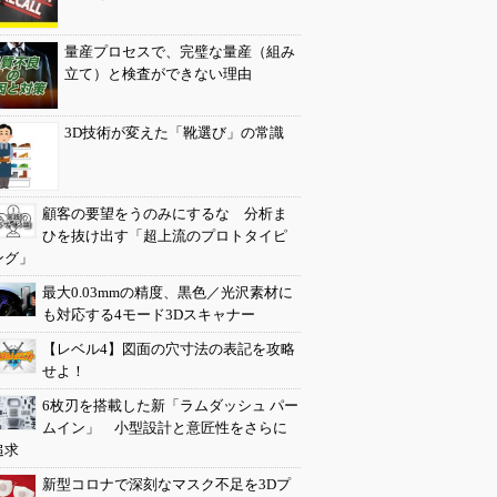
量産プロセスで、完璧な量産（組み
立て）と検査ができない理由
3D技術が変えた「靴選び」の常識
顧客の要望をうのみにするな 分析ま
ひを抜け出す「超上流のプロトタイピ
ング」
最大0.03mmの精度、黒色／光沢素材に
も対応する4モード3Dスキャナー
【レベル4】図面の穴寸法の表記を攻略
せよ！
6枚刃を搭載した新「ラムダッシュ パー
ムイン」 小型設計と意匠性をさらに
追求
新型コロナで深刻なマスク不足を3Dプ