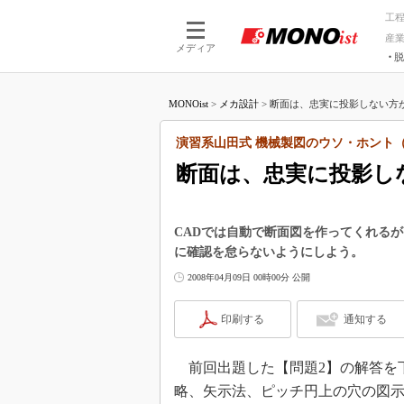
工
産
メディア
脱
つながる技術
AI×技術
MONOist
>
メカ設計
>
断面は、忠実に投影しない方が
つながる工場
AI×設備
つながるサービ
Physical
演習系山田式 機械製図のウソ・ホント（
断面は、忠実に投影し
CADでは自動で断面図を作ってくれる
に確認を怠らないようにしよう。
2008年04月09日 00時00分 公開
印刷する
通知する
前回出題した【問題2】の解答を
略、矢示法、ピッチ円上の穴の図