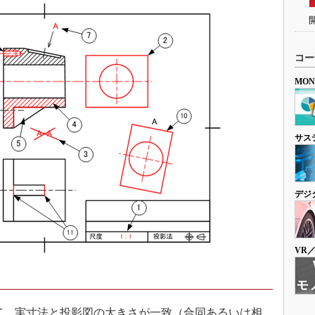
コー
MO
サス
デジ
VR
le）として、実寸法と投影図の大きさが一致（合同あるいは相