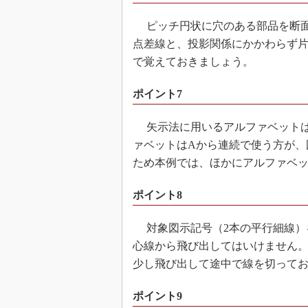
ピッチ円状に穴のある部品を断面
点差線と、投影関係にかかわらず片
で覚えておきましょう。
ポイント7
矢示法に用いるアルファベットは
ァベットはAから連続で使う方が、
ため本例では、ほかにアルファベッ
ポイント8
対象図示記号（2本の平行細線）
心線から飛び出してはいけません
少し飛び出して途中で線を切って
ポイント9