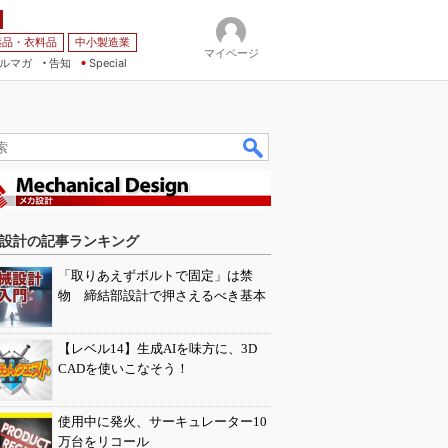
薬品・衣料品
中小製造業
マイページ
ルマガ
告知
Special
設計の記事ランキング
「取りあえずボルトで固定」は禁
物 締結部設計で押さえるべき基本
【レベル14】生成AIを味方に、3D
CADを使いこなそう！
使用中に発火、サーキュレーター10
万台をリコール