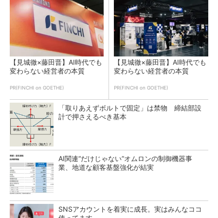
【見城徹×藤田晋】AI時代でも
【見城徹×藤田晋】AI時代でも
変わらない経営者の本質
変わらない経営者の本質
PR(FINCHI on GOETHE)
PR(FINCHI on GOETHE)
「取りあえずボルトで固定」は禁物 締結部設
計で押さえるべき基本
AI関連“だけじゃない”オムロンの制御機器事
業、地道な顧客基盤強化が結実
SNSアカウントを着実に成長。実はみんなココ
使ってます。