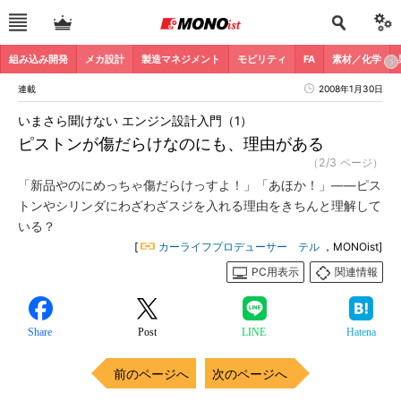
組み込み開発
メカ設計
製造マネジメント
モビリティ
FA
素材／化学
連載
2008年1月30日
いまさら聞けない エンジン設計入門（1）
ピストンが傷だらけなのにも、理由がある
（2/3 ページ）
「新品やのにめっちゃ傷だらけっすよ！」「あほか！」――ピス
トンやシリンダにわざわざスジを入れる理由をきちんと理解して
いる？
[
カーライフプロデューサー テル
，MONOist]
PC用表示
関連情報
Share
Post
LINE
Hatena
前のページへ
次のページへ