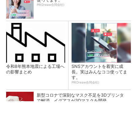
PR(Dreaw合同会社)
令和8年熊本地震による工場へ
SNSアカウントを着実に成
の影響まとめ
長。実はみんなココ使ってま
す。
PR(Dreaw合同会社)
新型コロナで深刻なマスク不足を3Dプリンタ
で解消、イグアスが3Dマスクを開発
【レベル14】生成AIを味方に、3D CADを使い
こなそう！