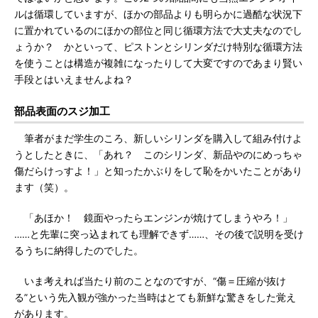
ルは循環していますが、ほかの部品よりも明らかに過酷な状況下
に置かれているのにほかの部位と同じ循環方法で大丈夫なのでし
ょうか？ かといって、ピストンとシリンダだけ特別な循環方法
を使うことは構造が複雑になったりして大変ですのであまり賢い
手段とはいえませんよね？
部品表面のスジ加工
筆者がまだ学生のころ、新しいシリンダを購入して組み付けよ
うとしたときに、「あれ？ このシリンダ、新品やのにめっちゃ
傷だらけっすよ！」と知ったかぶりをして恥をかいたことがあり
ます（笑）。
「あほか！ 鏡面やったらエンジンが焼けてしまうやろ！」
……と先輩に突っ込まれても理解できず……、その後で説明を受け
るうちに納得したのでした。
いま考えれば当たり前のことなのですが、“傷＝圧縮が抜け
る”という先入観が強かった当時はとても新鮮な驚きをした覚え
があります。