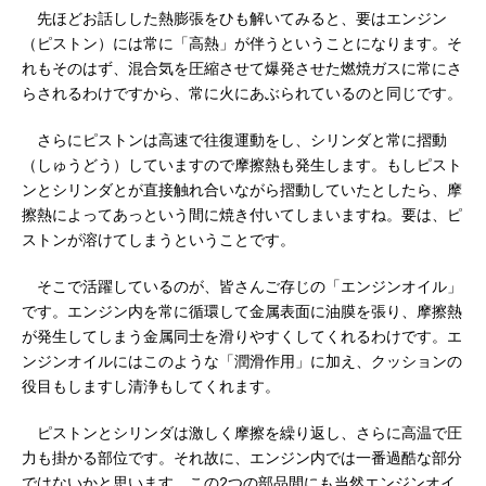
先ほどお話しした熱膨張をひも解いてみると、要はエンジン
（ピストン）には常に「高熱」が伴うということになります。そ
れもそのはず、混合気を圧縮させて爆発させた燃焼ガスに常にさ
らされるわけですから、常に火にあぶられているのと同じです。
さらにピストンは高速で往復運動をし、シリンダと常に摺動
（しゅうどう）していますので摩擦熱も発生します。もしピスト
ンとシリンダとが直接触れ合いながら摺動していたとしたら、摩
擦熱によってあっという間に焼き付いてしまいますね。要は、ピ
ストンが溶けてしまうということです。
そこで活躍しているのが、皆さんご存じの「エンジンオイル」
です。エンジン内を常に循環して金属表面に油膜を張り、摩擦熱
が発生してしまう金属同士を滑りやすくしてくれるわけです。エ
ンジンオイルにはこのような「潤滑作用」に加え、クッションの
役目もしますし清浄もしてくれます。
ピストンとシリンダは激しく摩擦を繰り返し、さらに高温で圧
力も掛かる部位です。それ故に、エンジン内では一番過酷な部分
ではないかと思います。この2つの部品間にも当然エンジンオイ