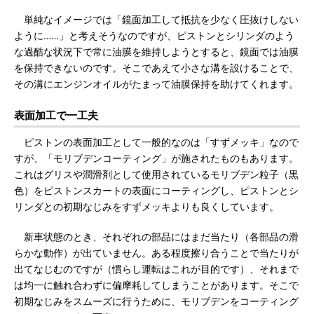
単純なイメージでは「鏡面加工して抵抗を少なく圧抜けしない
ように……」と考えそうなのですが、ピストンとシリンダのよう
な過酷な状況下で常に油膜を維持しようとすると、鏡面では油膜
を保持できないのです。そこであえて小さな溝を設けることで、
その溝にエンジンオイルがたまって油膜保持を助けてくれます。
表面加工で一工夫
ピストンの表面加工として一般的なのは「すずメッキ」なので
すが、「モリブデンコーティング」が施されたものもあります。
これはグリスや潤滑剤として使用されているモリブデン粒子（黒
色）をピストンスカートの表面にコーティングし、ピストンとシ
リンダとの初期なじみをすずメッキよりも良くしています。
新車状態のとき、それぞれの部品にはまだ当たり（各部品の滑
らかな動作）が出ていません。ある程度擦り合うことで当たりが
出てなじむのですが（慣らし運転はこれが目的です）、それまで
は均一に触れ合わずに偏摩耗してしまうことがあります。そこで
初期なじみをスムーズに行うために、モリブデンをコーティング