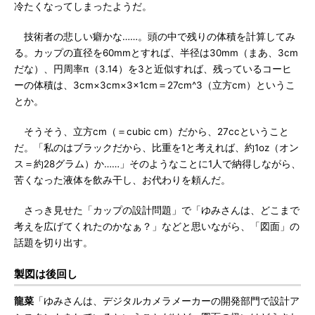
冷たくなってしまったようだ。
技術者の悲しい癖かな……。頭の中で残りの体積を計算してみ
る。カップの直径を60mmとすれば、半径は30mm（まあ、3cm
だな）、円周率π（3.14）を3と近似すれば、残っているコーヒ
ーの体積は、3cm×3cm×3×1cm＝27cm^3（立方cm）というこ
とか。
そうそう、立方cm（＝cubic cm）だから、27ccということ
だ。「私のはブラックだから、比重を1と考えれば、約1oz（オン
ス＝約28グラム）か……」そのようなことに1人で納得しながら、
苦くなった液体を飲み干し、お代わりを頼んだ。
さっき見せた「カップの設計問題」で「ゆみさんは、どこまで
考えを広げてくれたのかなぁ？」などと思いながら、「図面」の
話題を切り出す。
製図は後回し
龍菜
「ゆみさんは、デジタルカメラメーカーの開発部門で設計ア