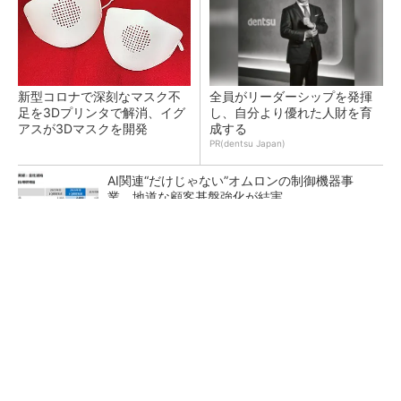
新型コロナで深刻なマスク不
全員がリーダーシップを発揮
足を3Dプリンタで解消、イグ
し、自分より優れた人財を育
アスが3Dマスクを開発
成する
PR(dentsu Japan)
AI関連“だけじゃない”オムロンの制御機器事
業、地道な顧客基盤強化が結実
【レベル14】生成AIを味方に、3D CADを使い
こなそう！
「取りあえずボルトで固定」は禁物 締結部設
計で押さえるべき基本