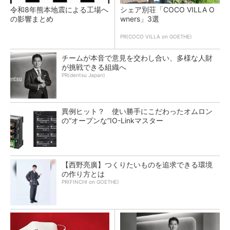
令和8年熊本地震による工場へ
シェア別荘「COCO VILLA O
の影響まとめ
wners」3選
PR(COCO VILLA on GOETHE)
チームが本音で意見を交わし合い、多様な人財
が挑戦できる組織へ
PR(dentsu Japan)
異例ヒット？ 使い勝手にこだわったオムロン
の“オープンな”IO-Linkマスター
【西野亮廣】つくりたいものを追求できる環境
の作り方とは
PR(FINCHI on GOETHE)