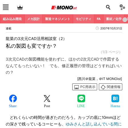
組み込み開発
メカ設計
製造マネジメント
モビリティ
FA
素材／化学
連載
2007年10月31日
龍菜の3次元CAD活用相談室（2）
私の製図も変ですか？
（1/3 ページ）
3次元CADの製図機能を使わずに、ほかの2次元CADで作図する
なんてもったいない！ でも、修正履歴の管理はどうすればいい
の？
[西川＠龍菜，＠IT MONOist]
PC用表示
関連情報
Share
Post
LINE
Hatena
どれくらいの時間が過ぎたのだろう。カップの底に10mmほど
の深さで残っているコーヒーも、
ゆみさんと話し込んでいる間に