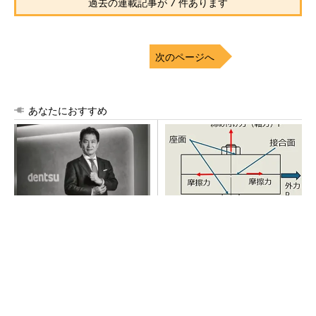
過去の連載記事が 7 件あります
次のページへ
あなたにおすすめ
現状を疑い問いかける姿勢
「取りあえずボルトで固定」
で、事業を共に成長させるパ
は禁物 締結部設計で押さえ
ートナーへ
るべき基本
PR(dentsu Japan)
AI関連“だけじゃない”オムロンの制御機器事
業、地道な顧客基盤強化が結実