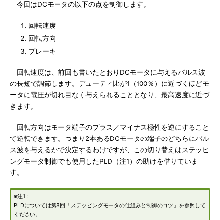
今回はDCモータの以下の点を制御します。
回転速度
回転方向
ブレーキ
回転速度は、前回も書いたとおりDCモータに与えるパルス波
の長短で調節します。デューティ比が1（100％）に近づくほどモ
ータに電圧が切れ目なく与えられることとなり、最高速度に近づ
きます。
回転方向はモータ端子のプラス／マイナス極性を逆にすること
で逆転できます。つまり2本あるDCモータの端子のどちらにパル
ス波を与えるかで決定するわけですが、この切り替えはステッピ
ングモータ制御でも使用したPLD（注1）の助けを借りていま
す。
※注1：
PLDについては第8回「ステッピングモータの仕組みと制御のコツ」を参照して
ください。