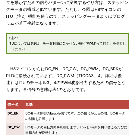
タを動かすための信号パターンに変換するやり方は、ステッピン
グモータの構成と似ています。ただし、今回はH8マイコンの
ITU（注2）機能を使うので、ステッピングモータよりはプログ
ラムが若干複雑になります。
※注2：
ITUについては第9回「モータ制御に欠かせない技術“PWM”って何？」を参照し
てください。
H8マイコンからはDC_EN、DC_CW、DC_PWM、DC_BRKが
PLDに接続されています。DC_PWM（TIOCA3、4。詳細は後
述）はITUのチャネル3、4のPWM波を出力するための信号とな
ります。各信号の意味は表1のとおりです。
信号名
意味
DC_EN
DCモータ制御のEnable信号です。この信号がLowの間、DCモータ
の制御を許可します
DC_CW
DCモータの回転方向を制御します。LowとHighを切り替えるたびに
回転方向が逆転します