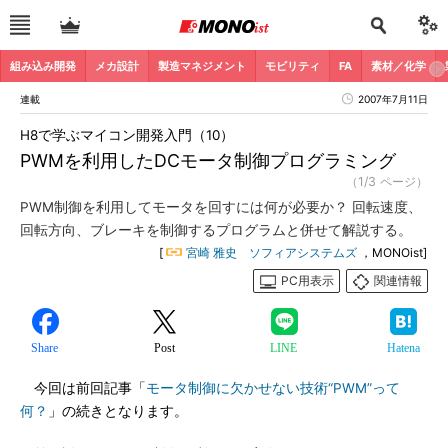
組み込み開発
メカ設計
製造マネジメント
モビリティ
FA
素材／化学
連載
2007年7月11日
H8で学ぶマイコン開発入門（10）
PWMを利用したDCモータ制御プログラミング
（1/3 ページ）
PWM制御を利用してモータを回すには何が必要か？ 回転速度、
回転方向、ブレーキを制御するプログラムと併せて解説する。
[
宮崎 雅史 ソフィアシステムズ
，MONOist]
PC用表示
関連情報
Share
Post
LINE
Hatena
今回は前回記事「
モータ制御に欠かせない技術“PWM”って
何？
」の続きとなります。