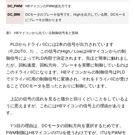
DC_PWM
H8マイコンのPWM波出力です
DC_BRK
DCモータのブレーキ信号です。Highを出力している間、DCモータ
にブレーキが掛かります
表1 H8マイコンから出ている制御信号名と意味
PLDからドライバICには2本の信号が出力されています
（P_OUT0、1）。この信号のHigh／LowはH8マイコンからの制
御信号によってPLD内部で決定されます。先ほど簡単に触れまし
たが、回転速度、回転方向、ブレーキを実際に制御しているのは
このドライバICになります。H8マイコンからの制御信号はPLD
でドライバIC用の制御信号に変換され、それをドライバICが受け
ることでDCモータを思ったとおりに制御しています。
上記の信号の流れを見ると随分と回りくどいことをしているよ
うに思えますが、これにはH8マイコンの信号上の理由がありま
す。
1つ目の理由は、DCモータの回転方向を選択するためです。
PWM制御はH8マイコンのITUを使うわけですが、ITUをPWMモ