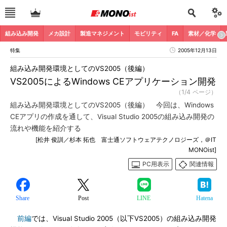
組み込み開発
メカ設計
製造マネジメント
モビリティ
FA
素材／化学
特集
2005年12月13日
組み込み開発環境としてのVS2005（後編）
VS2005によるWindows CEアプリケーション開発
（1/4 ページ）
組み込み開発環境としてのVS2005（後編） 今回は、Windows
CEアプリの作成を通して、Visual Studio 2005の組み込み開発の
流れや機能を紹介する
[松井 俊訓／杉本 拓也 富士通ソフトウェアテクノロジーズ，＠IT
MONOist]
PC用表示
関連情報
Share
Post
LINE
Hatena
前編
では、Visual Studio 2005（以下VS2005）の組み込み開発