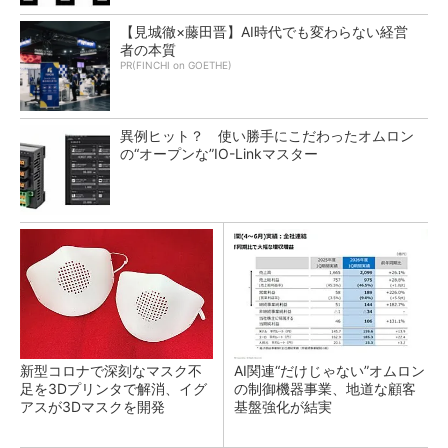
【見城徹×藤田晋】AI時代でも変わらない経営
者の本質
PR(FINCHI on GOETHE)
異例ヒット？ 使い勝手にこだわったオムロン
の“オープンな”IO-Linkマスター
新型コロナで深刻なマスク不
AI関連“だけじゃない”オムロン
足を3Dプリンタで解消、イグ
の制御機器事業、地道な顧客
アスが3Dマスクを開発
基盤強化が結実