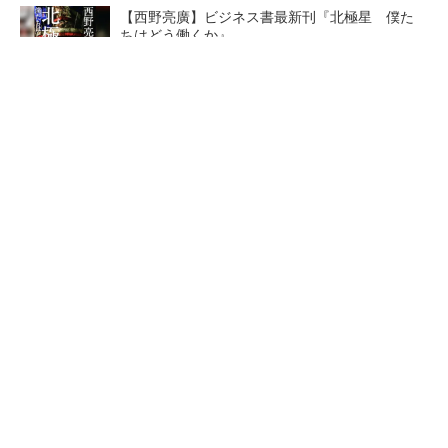
【西野亮廣】ビジネス書最新刊『北極星 僕た
ちはどう働くか』
PR(FINCHI on GOETHE)
【レベル14】生成AIを味方に、3D CADを使い
こなそう！
「取りあえずボルトで固定」は禁物 締結部設
計で押さえるべき基本