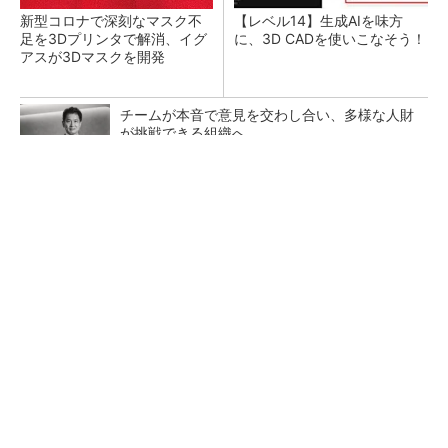
新型コロナで深刻なマスク不
【レベル14】生成AIを味方
足を3Dプリンタで解消、イグ
に、3D CADを使いこなそう！
アスが3Dマスクを開発
チームが本音で意見を交わし合い、多様な人財
が挑戦できる組織へ
PR(dentsu Japan)
令和8年熊本地震による工場への影響まとめ
狭小な駐車場に、シャープがポールカメラ式製
品発表 市場シェア10％目指す