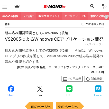
組み込み開発
メカ設計
製造マネジメント
モビリティ
FA
素材／化学
特集
2005年12月13日
組み込み開発環境としてのVS2005（後編）
VS2005によるWindows CEアプリケーション開発
（2/4 ページ）
組み込み開発環境としてのVS2005（後編） 今回は、Windows
CEアプリの作成を通して、Visual Studio 2005の組み込み開発の
流れや機能を紹介する
[松井 俊訓／杉本 拓也 富士通ソフトウェアテクノロジーズ，＠IT
MONOist]
PC用表示
関連情報
Share
Post
LINE
Hatena
前のページへ
次のページへ