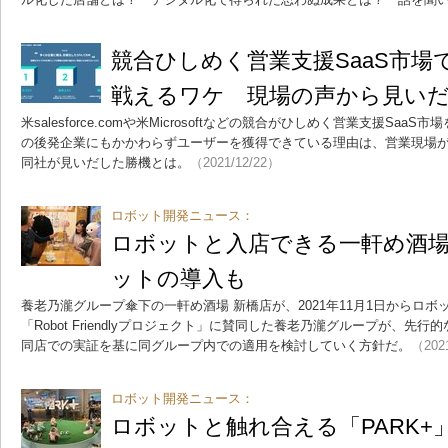
競合ひしめく営業支援SaaS市場
戦えるワケ 現場の声から見い
米salesforce.comや米Microsoftなどの競合がひしめく営業支援Saa
の後発企業にもかかわらずユーザーを獲得できている理由は、営業現場
同社が見いだした勝機とは。
（2021/12/22）
ロボット開発ニュース：
ロボットと入店できる一軒め酒場
ットの導入も
養老乃瀧グループ傘下の一軒め酒場 新橋店が、2021年11月1日からロ
「Robot Friendlyプロジェクト」に賛同した養老乃瀧グループが、先
同店での実証を基に同グループ内での適用を検討していく方針だ。
（202
ロボット開発ニュース：
ロボットと触れ合える「PARK+」