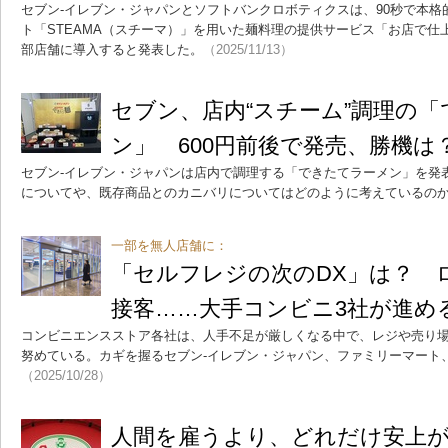
セブン-イレブン・ジャパンとソフトバンクロボティクスは、90秒で本
ト「STEAMA（スチーマ）」を用いた麺料理の提供サービス「お店で仕
部店舗に導入すると発表した。
（2025/11/13）
セブン、店内“スチーム”調理の
ン」 600円前後で発売、勝機は
セブン‐イレブン・ジャパンは店内で調理する「できたてラーメン」を発表
についてや、既存商品とのカニバリについてはどのように考えているの
一部を無人店舗に：
「セルフレジの次のDX」は？ 
接客……大手コンビニ3社が進める
コンビニエンスストア各社は、人手不足が厳しくなる中で、レジや売り
努めている。カギを握るセブン‐イレブン・ジャパン、ファミリーマート
（2025/10/28）
人間を雇うより、どれだけ安上