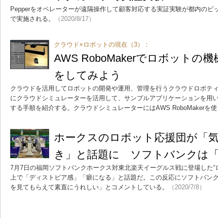
Pepperをオペレーターが遠隔操作して顧客対応する実証実験が都内のビック
で実施される。
（2020/8/17）
クラウド×ロボットの現在（3）：
AWS RoboMakerでロボット
をしてみよう
クラウドを活用してロボットの開発や運用、管理を行うクラウドロボテ
にクラウドシミュレーターを活用して、サンプルアプリケーションを用
する手順を紹介する。クラウドシミュレーターにはAWS RoboMakerを
ホークスのロボット応援団が「
き」と話題に ソフトバンクは
7月7日の福岡ソフトバンクホークス対東北楽天イーグルス戦に登場した“ロボッ
上で「ディストピア感」「癖になる」と話題だ。この反応にソフトバン
を見てもらえて素直にうれしい」とコメントしている。
（2020/7/8）