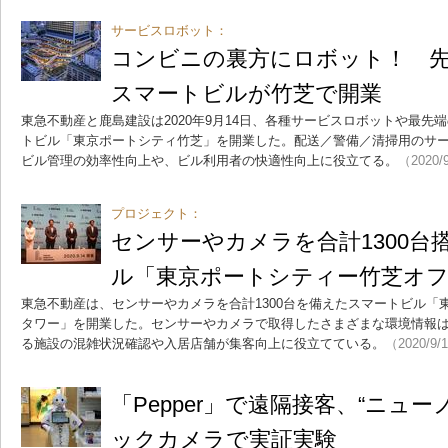
サービスロボット：
コンビニの裏方にロボット！ 
スマートビルが竹芝で開業
東急不動産と鹿島建設は2020年9月14日、各種サービスロボットや最先
トビル「東京ポートシティ竹芝」を開業した。配送／警備／清掃用のサ
ビル管理の効率性向上や、ビル利用者の快適性向上に役立てる。
（2020/
プロジェクト：
センサーやカメラを合計1300台
ル「東京ポートシティー竹芝オ
東急不動産は、センサーやカメラを合計1300台を備えたスマートビル「
タワー」を開業した。センサーやカメラで取得したさまざまな環境情報
る施設の混雑状況確認や入居店舗が集客向上に役立てている。
（2020/9/
「Pepper」で遠隔接客、“ニュ
ックカメラで実証実験