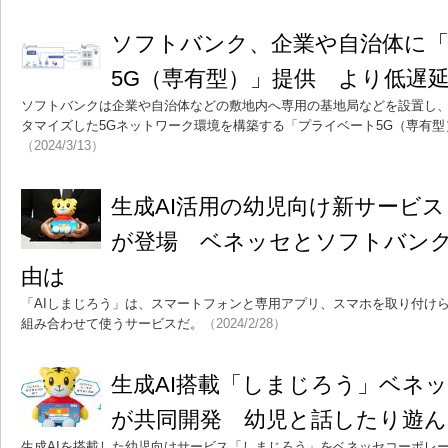
ソフトバンク、企業や自治体に
5G（専有型）」提供 より低遅延
ソフトバンクは企業や自治体などの敷地内へ専用の基地局などを設置し
タマイズした5Gネットワーク環境を構築する「プライベート5G（専有
（2024/3/13）
生成AI活用の幼児向け新サービス
が登場 ベネッセとソフトバン
由は
「AIしまじろう」は、スマートフォンと専用アプリ、スマホを取り付け
組み合わせて使うサービスだ。
（2024/2/28）
生成AI搭載「しまじろう」ベネ
が共同開発 幼児と話したり遊
生成AIを搭載した幼児向けサービス「しまじろう」をベネッセコーポレ