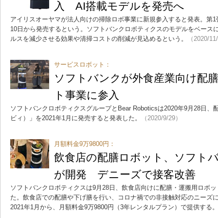
入 AI搭載モデルを発売へ
アイリスオーヤマが法人向けの掃除ロボ事業に新規参入すると発表。第1
10日から発売するという。ソフトバンクロボティクスのモデルをベース
ルスを減少させる効果や清掃コストの削減が見込めるという。
（2020/11
サービスロボット：
ソフトバンクが外食産業向け配
ト事業に参入
ソフトバンクロボティクスグループとBear Roboticsは2020年9月28日
ビィ）」を2021年1月に発売すると発表した。
（2020/9/29）
月額料金9万9800円：
飲食店の配膳ロボット、ソフト
が開発 デニーズで接客改善
ソフトバンクロボティクスは9月28日、飲食店向けに配膳・運搬用ロボット
た。飲食店での配膳や下げ膳を行い、コロナ禍での非接触対応のニーズ
2021年1月から、月額料金9万9800円（3年レンタルプラン）で提供する