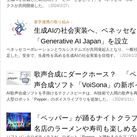
クスが共同開発した。
（2024/2/27）
産学連携の取り組み：
生成AIの社会実装へ、ベネッセ
「Generative AI Japan」を設立
ベネッセコーポレーションとウルシステムズが共同発起人となり、一般社団法人Gen
足した。安全で、生産性を高める生成AIの社会実装を目指す。
（2024/1/
歌声合成にダークホース？ 「ペ
声合成ソフト「VoiSona」の新
AI歌声合成ソフトを手掛けるテクノスピーチは、AI技術で人間の歌声を再現
人型ロボット「Pepper」のボイスライブラリを追加した。
（2024/1/11）
「ペッパー」が踊るナイトクラ
名店のラーメンや寿司も楽しめ
ソフトバンクロボティクスが、ロボット「Pepper」と踊れるクラブ「CLUB 