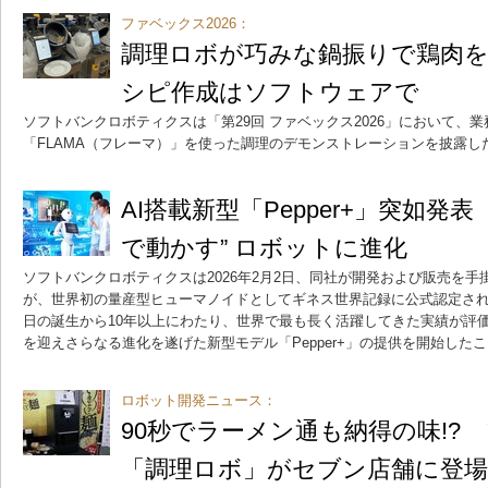
ファベックス2026：
調理ロボが巧みな鍋振りで鶏肉
シピ作成はソフトウェアで
ソフトバンクロボティクスは「第29回 ファベックス2026」において、
「FLAMA（フレーマ）」を使った調理のデモンストレーションを披露し
AI搭載新型「Pepper+」突如発
で動かす” ロボットに進化
ソフトバンクロボティクスは2026年2月2日、同社が開発および販売を手掛
が、世界初の量産型ヒューマノイドとしてギネス世界記録に公式認定された
日の誕生から10年以上にわたり、世界で最も長く活躍してきた実績が評価
を迎えさらなる進化を遂げた新型モデル「Pepper+」の提供を開始した
ロボット開発ニュース：
90秒でラーメン通も納得の味!?
「調理ロボ」がセブン店舗に登場