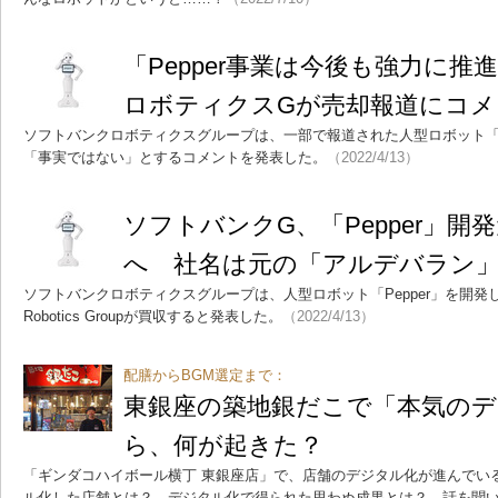
「Pepper事業は今後も強力に
ロボティクスGが売却報道にコメ
ソフトバンクロボティクスグループは、一部で報道された人型ロボット「P
「事実ではない」とするコメントを発表した。
（2022/4/13）
ソフトバンクG、「Pepper」開
へ 社名は元の「アルデバラン
ソフトバンクロボティクスグループは、人型ロボット「Pepper」を開発した
Robotics Groupが買収すると発表した。
（2022/4/13）
配膳からBGM選定まで：
東銀座の築地銀だこで「本気の
ら、何が起きた？
「ギンダコハイボール横丁 東銀座店」で、店舗のデジタル化が進んでい
ル化した店舗とは？ デジタル化で得られた思わぬ成果とは？ 話を聞