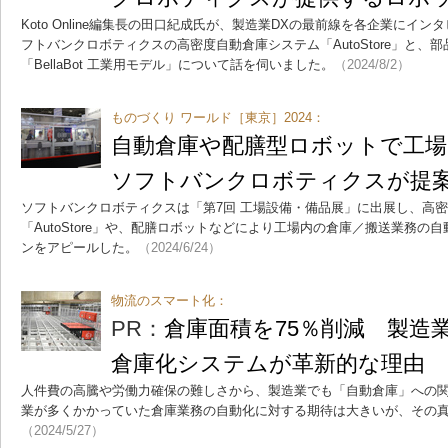
Koto Online編集長の田口紀成氏が、製造業DXの最前線を各企業にイ
フトバンクロボティクスの高密度自動倉庫システム「AutoStore」と
「BellaBot 工業用モデル」について話を伺いました。
（2024/8/2）
ものづくり ワールド［東京］2024：
自動倉庫や配膳型ロボットで工場
ソフトバンクロボティクスが提
ソフトバンクロボティクスは「第7回 工場設備・備品展」に出展し、高
「AutoStore」や、配膳ロボットなどにより工場内の倉庫／搬送業務
ンをアピールした。
（2024/6/24）
物流のスマート化：
PR：
倉庫面積を75％削減 製造
倉庫化システムが革新的な理由
人件費の高騰や労働力確保の難しさから、製造業でも「自動倉庫」への
業が多くかかっていた倉庫業務の自動化に対する期待は大きいが、その
（2024/5/27）