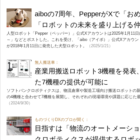
aiboの7周年、PepperがXで
「ロボットの未来を盛り上げる
人型ロボット「Pepper（ペッパー）」公式Xアカウントは2025年1月11日
～」などとポストした。これを受け、「aibo（アイボ）」公式Xアカウント
が2018年1月11日に発売した犬型ロボット。
（2025/1/21）
無人搬送車：
産業用搬送ロボット3機種を発表
た7機種の提供が可能に
ソフトバンクロボティクスは、物流倉庫や製造工場向け搬送ロボットの新
の4機種と合わせて7機種を展開し、それぞれの現場環境や課題に応じた
（2024/9/30）
ものづくりDXのプロが聞く：
目指すは「物流のオートメーシ
クロボティクスが提供するロボ