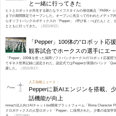
と一緒に行ってきた
ヒトとロボットが共生する新たなライフスタイルの発信拠点「PARK+（パ
までの期間限定でオープンした。オープンに先立って行われたメディア内
らすソフトバンクロボティクスの「Pepper」（呼び名：ぺぱたん）と、も
とともに行ってきた。
（2021/9/22）
「Pepper」100体の“ロボット
観客試合でホークスの選手にエ
「Pepper」100体を使った福岡ソフトバンクホークスの“ロボット応援
てギネス世界記録に認定された。認定式ではPepperが英国のバンド「Qu
露した。
（2021/9/17）
人工知能ニュース：
Pepperに新AIエンジンを搭載
話機能が向上
rinnaの法人向けAIチャットbot開発プラットフォーム「Rinna Character
クロボティクスの人型ロボット「Pepper」に採用された。少量の追加学習
る。
（2021/9/8）