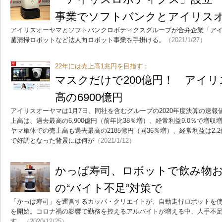
事業でソフトバンクとアイリス
アイリスオーヤマとソフトバンクロボティクスグループが合弁企業「ア
菌清掃ロボットなど法人向ロボット事業を手掛ける。
（2021/1/27）
22年には売上高1兆円を目指す：
マスクだけで200億円！ アイ
高の6900億円
アイリスオーヤマは1月7日、同社を含むグループの2020年度決算の速報
上高は、過去最高の6,900億円（前年比38％増）、経常利益9.0％で増
ヤマ単体での売上高も過去最高の2185億円（同36％増）、経常利益は2.
で好調となった背景には何が
（2021/1/12）
かっぱ寿司、ロボットで飲み物
の“バイト不足”対策で
「かっぱ寿司」を運営するカッパ・クリエイトが、自動走行ロボットを
を開始。コロナ禍の影響で勤務を控えるアルバイトが増える中、人手不
す。
（2020/12/25）