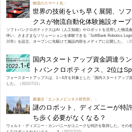
物流のスマート化：
世界の技術をいち早く展開、ソ
クスが物流自動化体験施設オープ
ソフトバンクロボティクスはAI（人工知能）やロボットを活用した物流
伴い、さまざまなソリューションを体験できる「SoftBank Robotics Logistic
川市）を設立、オープンに先駆けて施設内部をメディアに公開した。
（20
国内スタートアップ資金調達ラン
トバンクロボティクス、2位はSpi
フォースタートアップスは、1～6月を対象とした「国内スタートアップ
した。
（2022/7/21）
廣瀬涼「エンタメビジネス研究所」：
謎のロボット、ディズニーが特
ち歩く必要がなくなる？
ウォルト・ディズニー・カンパニーがユニークな特許を取得した。その
んなロボットかというと……？
（2022/7/10）