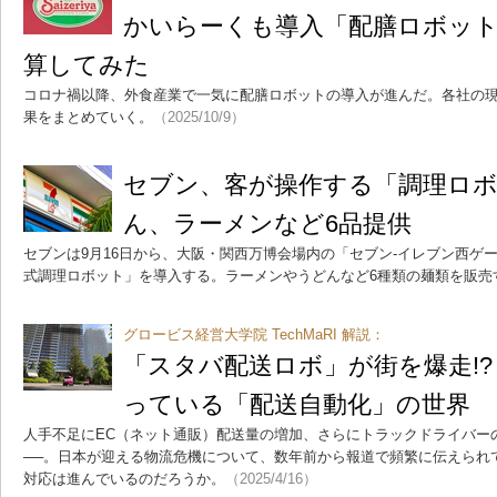
かいらーくも導入「配膳ロボット
算してみた
コロナ禍以降、外食産業で一気に配膳ロボットの導入が進んだ。各社の
果をまとめていく。
（2025/10/9）
セブン、客が操作する「調理ロ
ん、ラーメンなど6品提供
セブンは9月16日から、大阪・関西万博会場内の「セブン‐イレブン西ゲ
式調理ロボット」を導入する。ラーメンやうどんなど6種類の麺類を販売
グロービス経営大学院 TechMaRI 解説：
「スタバ配送ロボ」が街を爆走!
っている「配送自動化」の世界
人手不足にEC（ネット通販）配送量の増加、さらにトラックドライバーの
──。日本が迎える物流危機について、数年前から報道で頻繁に伝えられて
対応は進んでいるのだろうか。
（2025/4/16）