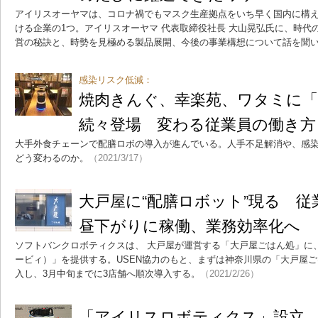
アイリスオーヤマは、コロナ禍でもマスク生産拠点をいち早く国内に構
ける企業の1つ。アイリスオーヤマ 代表取締役社長 大山晃弘氏に、時代
営の秘訣と、時勢を見極める製品展開、今後の事業構想について話を聞
感染リスク低減：
焼肉きんぐ、幸楽苑、ワタミに
続々登場 変わる従業員の働き方
大手外食チェーンで配膳ロボの導入が進んでいる。人手不足解消や、感
どう変わるのか。
（2021/3/17）
大戸屋に“配膳ロボット”現る 
昼下がりに稼働、業務効率化へ
ソフトバンクロボティクスは、 大戸屋が運営する「大戸屋ごはん処」に、配
ービィ）」を提供する。USEN協力のもと、まずは神奈川県の「大戸屋ご
入し、3月中旬までに3店舗へ順次導入する。
（2021/2/26）
「アイリスロボティクス」設立