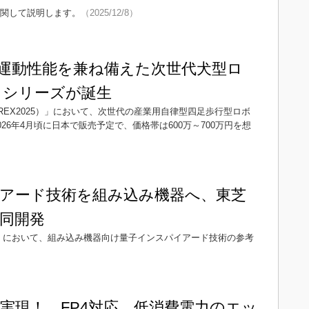
に関して説明します。
（2025/12/8）
運動性能を兼ね備えた次世代犬型ロ
5」シリーズが誕生
ト展（iREX2025）」において、次世代の産業用自律型四足歩行型ロボ
026年4月頃に日本で販売予定で、価格帯は600万～700万円を想
アード技術を組み込み機器へ、東芝
同開発
2025」において、組み込み機器向け量子インスパイアード技術の参考
で実現！ FP4対応、低消費電力のエッ