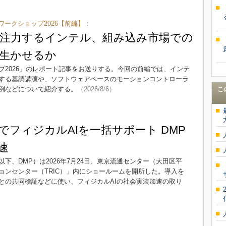
ークショップ2026【前編】：
に注力するインテル、組み込み市場での
を生かせるか
プ2026」のレポート記事をお送りする。今回の前編では、インテ
関する基調講演や、ソフトウェアベースのモーションコントローラ
例などについて紹介する。
（2026/8/6）
こ
でフィジカルAIを一括サポート DMP
速
下、DMP）は2026年7月24日、東京流通センター（大田区平
ョンセンター（TRIC）」内にショールームを開所した。導入を
との共同検証などに使い、フィジカルAIの社会実装加速の取り