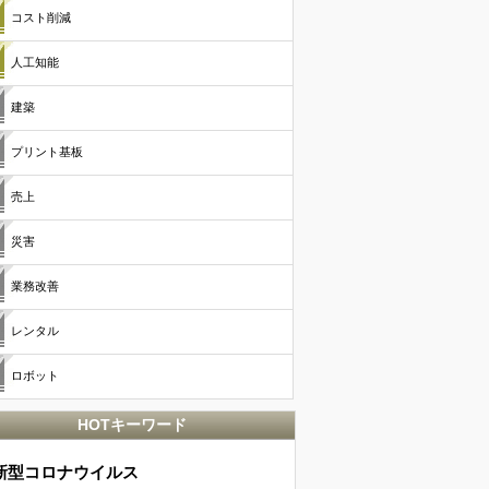
コスト削減
人工知能
建築
プリント基板
売上
災害
業務改善
レンタル
ロボット
HOTキーワード
新型コロナウイルス