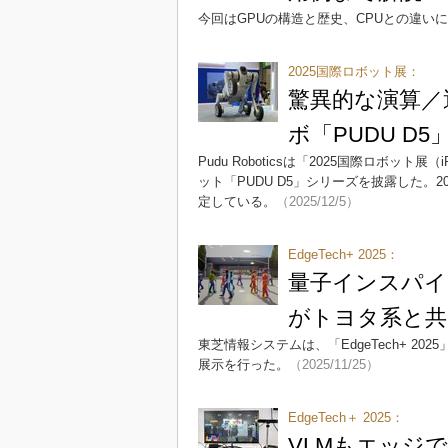
今回はGPUの構造と歴史、CPUとの違い
2025国際ロボット展：
驚異的な演算／
ボ「PUDU D
Pudu Roboticsは「2025国際ロボッ
ット「PUDU D5」シリーズを披露した。2
定している。
（2025/12/5）
EdgeTech+ 2025：
量子インスパイ
がトヨタ系と共
東芝情報システムは、「EdgeTech+ 
展示を行った。
（2025/11/25）
EdgeTech＋ 2025：
VLMもエッジ