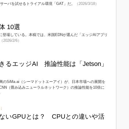
PUサーバを試せるトライアル環境「GAT」だ。
（2026/3/18）
 10選
に登場している。本稿では、米国EDNが選んだ「エッジAIアプリ
（2026/2/6）
るエッジAI 推論性能は「Jetson」
のSiMa.ai（シーマドットエーアイ）が、日本市場への展開を
CNN（畳み込みニューラルネットワーク）の推論性能を10倍に
5）
：
せないGPUとは？ CPUとの違いや活