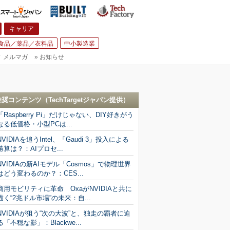
キャリア
食品／薬品／衣料品
中小製造業
▼
メルマガ
»
お知らせ
推奨コンテンツ（
TechTargetジャパン
提供）
「Raspberry Pi」だけじゃない、DIY好きがう
なる低価格・小型PCは...
NVIDIAを追うIntel、「Gaudi 3」投入による
勝算は？：AIプロセ...
NVIDIAの新AIモデル「Cosmos」で物理世界
はどう変わるのか？：CES...
商用モビリティに革命 OxaがNVIDIAと共に
描く“2兆ドル市場”の未来：自...
NVIDIAが狙う“次の大波”と、独走の覇者に迫
る「不穏な影」：Blackwe...