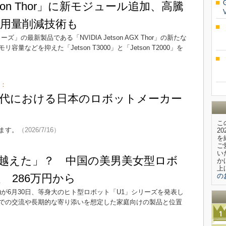
etson Thor」に新モジュール追加、高騰
用量削減技術も
ーズ」の最新製品である「NVIDIA Jetson AGX Thor」の新たな
どを抑えた「Jetson T3000」と「Jetson T2000」を
記：
時代における日本のロボットメーカー
こ
ます。
（2026/7/16）
2
を
ご
い
越えた」？ 中国の美男美女型ロボ
か
上
 286万円から
の
)が6月30日、等身大のヒト型ロボット「U1」シリーズを発表し
での交流や長期的な寄り添いを想定した家庭向けの製品と位置