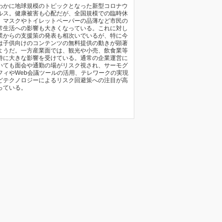
わかに地球規模のトピックとなった新型コロナウ
ルス。健康被害も心配だが、全国規模での臨時休
、マスクやトイレットペーパーの品薄など市民の
常生活への影響も大きくなっている。これに対し
業からの支援策の発表も相次いでいるが、特に今
は子供向けのコンテンツの無料提供の動きが顕著
ようだ。一方産業面では、観光や小売、飲食業等
特に大きな影響を受けている。通常の企業運営に
いても面会や通勤の場がリスク視され、サーモグ
フィやWeb会議ツールの活用、テレワークの実現
どテクノロジーによるリスク回避策への注目が高
っている。