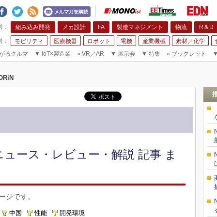
組み込み開発
メカ設計
FA
製造マネジメント
物流
R＆D
モビリティ
医療機器
ロボット
電機
産業機械
素材／化学
がるクルマ
▼
IoT×製造業
»
VR／AR
▼
展示会
▼
特集
»
ブックレット
ORiN
 ニュース・レビュー・解説 記事 ま
ページです。
中国
性能
開発環境