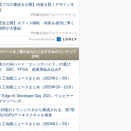
【プロの裏技を公開】内装を賢くデザインす
る
PR(株式会社アルファーテクノ)
【全公開】オフィス移転・内装を成功に導く
資料が大集結
PR(株式会社アルファーテクノ)
Recommended by
のページをご覧のあなたにおすすめのコンテンツ
[PR]
最小のAIハード「エッジデバイス」の選び
方 SBC、FPGA、産業用組み込みP...
人工知能ニュースまとめ（2023年1～3月）
人工知能ニュースまとめ（2023年10～12月）
「Edge AI Developer Day 2021」ウェビナー
サマリーレポ...
210億のトランジスタから構成される、第7世
代のGPUアーキテクチャを発表
人工知能ニュースまとめ（2024年1～3月）