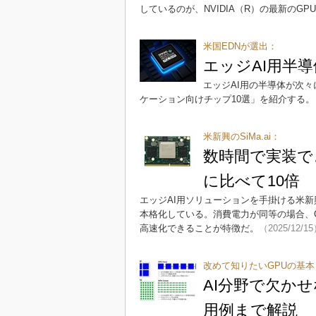
しているのが、NVIDIA（R）の最新のG
米国EDNが選出：
エッジAI用半導体
エッジAI用の半導体が次々
ケーション向けチップ10選」を紹介する。
米新興のSiMa.ai：
数時間で実装でき
に比べて10倍
エッジAI用ソリューションを手掛ける米新興
本格化している。消費電力が同等の場合、
高速化できることが特徴だ。
（2025/12/1
改めて知りたいGPUの基本
AI分野で欠か
用例まで解説