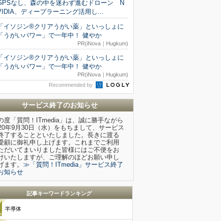
GPSなし、森の中を迷わず進むドローン N
VIDIA、ディープラーニング活用し...
「イソジン®クリアうがい薬」といっしょに
「うがいパワー」で一年中！ 健やか
PR(iNova｜Hugkum)
「イソジン®クリアうがい薬」といっしょに
「うがいパワー」で一年中！ 健やか
PR(iNova｜Hugkum)
Recommended by
サービス終了のお知らせ
の度「質問！ITmedia」は、誠に勝手ながら
020年9月30日（水）をもちまして、サービス
終了することといたしました。長きに渡る
愛顧に御礼申し上げます。これまでご利用
ただいてまいりました皆様にはご不便をお
けいたしますが、ご理解のほどお願い申し
げます。
≫「質問！ITmedia」サービス終了
お知らせ
記事キーワードランキング
半導体