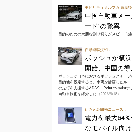
モビリティメルマガ 編集
中国自動車メー
ード”の驚異
目的のための大胆な割り切りがスピード感
自動運転技術：
ボッシュが横浜
開始、中国の導
ボッシュが日本におけるボッシュグループ
目的地を設定すると、車両が計画したルー
の走行を支援するADAS「Point-to-
自動車技術を紹介した
（2026/6/18）
組み込み開発ニュース：
電力を最大64
なモバイル向