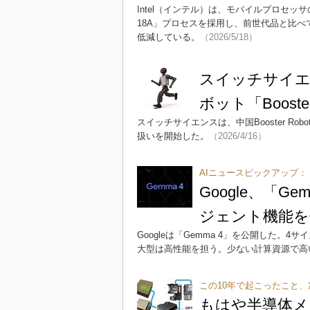
Intel（インテル）は、モバイルプロセッサの新
18A」プロセスを採用し、前世代品と比べ
低減している。
（2026/5/18）
スイッチサイエンス
ボット「Boost
スイッチサイエンスは、中国Booster Roboti
扱いを開始した。
（2026/4/16）
AIニュースピックアップ：
Google、「
ジェント機能を
Googleは「Gemma 4」を公開した
大型は高性能を担う。少ない計算資源で高
この10年で起こったこと、
もはや半導体メ