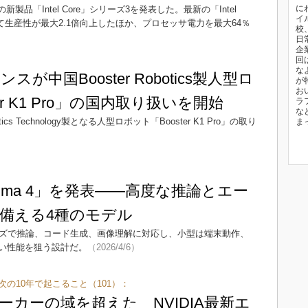
に
製品「Intel Core」シリーズ3を発表した。最新の「Intel
イ
て生産性が最大2.1倍向上したほか、プロセッサ電力を最大64％
校
日
企
回
な
が中国Booster Robotics製人型ロ
が
お
er K1 Pro」の国内取り扱いを開始
ラ
な
cs Technology製となる人型ロボット「Booster K1 Pro」の取り
ま
Gemma 4」を発表――高度な推論とエー
備える4種のモデル
。4サイズで推論、コード生成、画像理解に対応し、小型は端末動作、
い性能を狙う設計だ。
（2026/4/6）
次の10年で起こること（101）：
ーカーの域を超えた NVIDIA最新エ