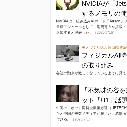
NVIDIAが「J
するメモリの使
NVIDIAは、組み込みAIボード「Jetsonシリ
量産モジュールとして、消費電力や搭載メモリ容量な
追加すると発表した。
（2026/7/16）
モノづくり総合版 編集後
フィジカルAI
の取り組み
各社の動きが激しくなっているように見え
「不気味の谷を
ット「U1」話題
中国のロボット開発企業優必選（UBTECH
たと中国の複数メディアが報じた。感情面
付ける。
（2026/7/1）