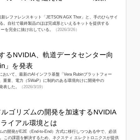
最新レファレンスキット「JETSON AGX Thor」と、手のひらサイ
分解する。自社で最終製品のほぼ完成形といえるキットを提供する
ゴリーを完全に抜け出している。
（2026/3/26）
するNVIDIA、軌道データセンター向
bin」を発表
」において、最新のAIインフラ基盤「Vera Rubinプラットフォー
、重量、電力（SWaP）に制約のある環境向けに開発中の
e」を発表した。
（2026/3/19）
ルゴリズムの開発を加速するNVIDIA
トライアル環境とは
開発がE2E（End-to-End）方式に移行しつつある中で、必須
い。この課題を解決するため、ネクスティ エレクトロニクスが提供