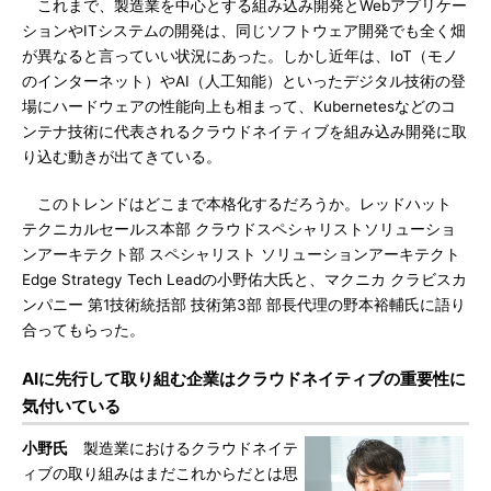
これまで、製造業を中心とする組み込み開発とWebアプリケー
ションやITシステムの開発は、同じソフトウェア開発でも全く畑
が異なると言っていい状況にあった。しかし近年は、IoT（モノ
のインターネット）やAI（人工知能）といったデジタル技術の登
場にハードウェアの性能向上も相まって、Kubernetesなどのコ
ンテナ技術に代表されるクラウドネイティブを組み込み開発に取
り込む動きが出てきている。
このトレンドはどこまで本格化するだろうか。レッドハット
テクニカルセールス本部 クラウドスペシャリストソリューショ
ンアーキテクト部 スペシャリスト ソリューションアーキテクト
Edge Strategy Tech Leadの小野佑大氏と、マクニカ クラビスカ
ンパニー 第1技術統括部 技術第3部 部長代理の野本裕輔氏に語り
合ってもらった。
AIに先行して取り組む企業はクラウドネイティブの重要性に
気付いている
小野氏
製造業におけるクラウドネイテ
ィブの取り組みはまだこれからだとは思