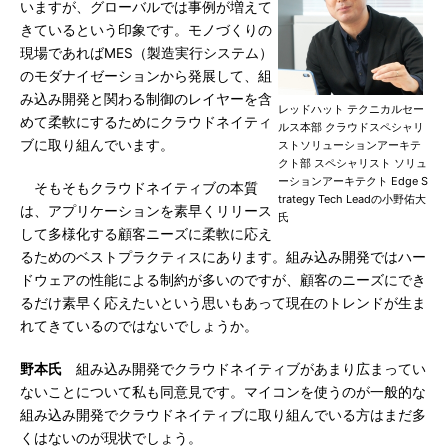
いますが、グローバルでは事例が増えて
きているという印象です。モノづくりの
現場であればMES（製造実行システム）
のモダナイゼーションから発展して、組
み込み開発と関わる制御のレイヤーを含
レッドハット テクニカルセー
めて柔軟にするためにクラウドネイティ
ルス本部 クラウドスペシャリ
ブに取り組んでいます。
ストソリューションアーキテ
クト部 スペシャリスト ソリュ
ーションアーキテクト Edge S
そもそもクラウドネイティブの本質
trategy Tech Leadの小野佑大
は、アプリケーションを素早くリリース
氏
して多様化する顧客ニーズに柔軟に応え
るためのベストプラクティスにあります。組み込み開発ではハー
ドウェアの性能による制約が多いのですが、顧客のニーズにでき
るだけ素早く応えたいという思いもあって現在のトレンドが生ま
れてきているのではないでしょうか。
野本氏
組み込み開発でクラウドネイティブがあまり広まってい
ないことについて私も同意見です。マイコンを使うのが一般的な
組み込み開発でクラウドネイティブに取り組んでいる方はまだ多
くはないのが現状でしょう。