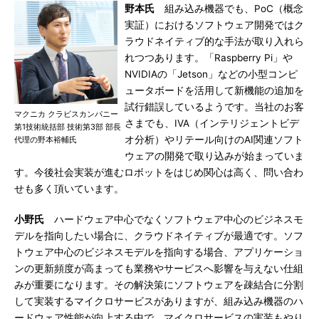
野本氏
組み込み機器でも、PoC（概念
実証）におけるソフトウェア開発ではク
ラウドネイティブ的な手法が取り入れら
れつつあります。「Raspberry Pi」や
NVIDIAの「Jetson」などの小型コンピ
ュータボードを活用して新機能の追加を
試行錯誤しているようです。当社のお客
マクニカ クラビスカンパニー
さまでも、IVA（インテリジェントビデ
第1技術統括部 技術第3部 部長
オ分析）やリテール向けのAI関連ソフト
代理の野本裕輔氏
ウェアの開発で取り込みが始まっていま
す。今後社会実装が進むロボットをはじめ関心は高く、問い合わ
せも多く頂いています。
小野氏
ハードウェア中心でなくソフトウェア中心のビジネスモ
デルを指向したい場合に、クラウドネイティブが最適です。ソフ
トウェア中心のビジネスモデルを指向する場合、アプリケーショ
ンの更新頻度が高まっても業務やサービスへ影響を与えない仕組
みが重要になります。その解決策にソフトウェアを疎結合に分割
して実装するマイクロサービスがありますが、組み込み機器のハ
ードウェア性能が向上する中で、マイクロサービスの実装もやり