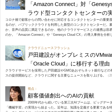
「Amazon Connect」対「Genesy
ラウド型コンタクトセンターの
コロナ禍で顧客からの問い合わせに対応するコンタクトセンターの重要
るのが、パブリッククラウドを利用した新型のコンタクトセンターだ。
か、音声の品質に満足できるのか、他のクラウドサービスとの連携は容
のか。「Amazon Connect」や「Genesys Cloud CX」の導入事例を分
クラウドニュースフラッシュ
戸田建設がオンプレミスのVMwa
「Oracle Cloud」に移行する理由
クラウドサービスを採用した戸田建設やGMOあおぞらネット銀行などの事
スの提供開始など、クラウドに関する主要なニュースを取り上げる。
（20
視点：
顧客価値創出へのAIの貢献
2000年代から続いている第三次AIブームは、ビッグデー
「機械学習」の実現から始まった。近年は、知識を定義する要素である特