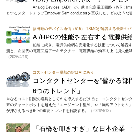
Analog Devices（ADI）が、統合化定電圧回路（IVR：Integra
とするスタートアップEmpower Semiconductorを買収した。どのよ
福田昭のデバイス通信（515） TSMCが解説する最新の
AI/HPCの性能を左右する電源
前編に続き、電源供給網を安定化する技術について解説
測と、次世代の電源回路アーキテクチャ、電源供給の効率向上（損失低
（2026/4/16）
コストセンター脱却の鍵はAIにあり
コンタクトセンターを”儲かる部門
6つのトレンド」
単なるコスト削減の道具としてAIを導入するだけでは、コンタクトセン
来のチャットボットを超えた「エージェント型AI」や「顧客アウトカム」
が押さえるべき6つの重要トレンドを解説する。
（2026/4/13）
「石橋を叩きすぎ」な日本企業 