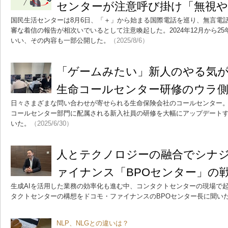
センターが注意呼び掛け「無視
国民生活センターは8月6日、「＋」から始まる国際電話を巡り、無言電
審な着信の報告が相次いでいるとして注意喚起した。2024年12月から2
いい、その内容も一部公開した。
（2025/8/6）
「ゲームみたい」新人のやる気
生命コールセンター研修のウラ
日々さまざまな問い合わせが寄せられる生命保険会社のコールセンター。
コールセンター部門に配属される新入社員の研修を大幅にアップデート
いた。
（2025/6/30）
人とテクノロジーの融合でシナ
ァイナンス「BPOセンター」の
生成AIを活用した業務の効率化も進む中、コンタクトセンターの現場で
タクトセンターの構想をドコモ・ファイナンスのBPOセンター長に聞い
NLP、NLGとの違いは？