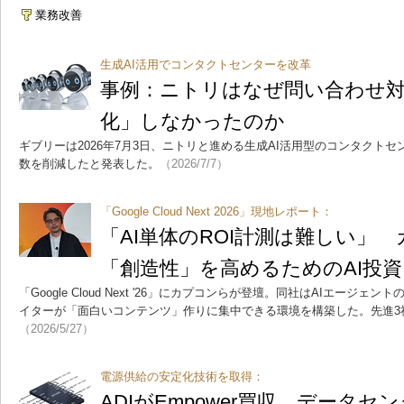
業務改善
生成AI活用でコンタクトセンターを改革
事例：ニトリはなぜ問い合わせ対
化」しなかったのか
ギブリーは2026年7月3日、ニトリと進める生成AI活用型のコンタクトセ
数を削減したと発表した。
（2026/7/7）
「Google Cloud Next 2026」現地レポート：
「AI単体のROI計測は難しい」
「創造性」を高めるためのAI投資
「Google Cloud Next '26」にカプコンらが登壇。同社はAIエージ
イターが「面白いコンテンツ」作りに集中できる環境を構築した。先進3社
（2026/5/27）
電源供給の安定化技術を取得：
ADIがEmpower買収 データ