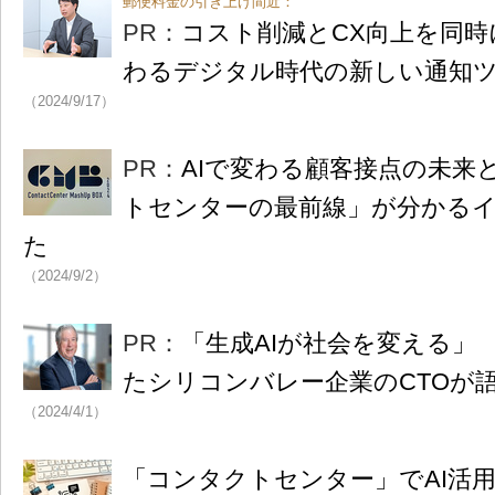
郵便料金の引き上げ間近：
PR：
コスト削減とCX向上を同時
わるデジタル時代の新しい通知
（2024/9/17）
PR：
AIで変わる顧客接点の未来
トセンターの最前線」が分かる
た
（2024/9/2）
PR：
「生成AIが社会を変える」
たシリコンバレー企業のCTOが
（2024/4/1）
「コンタクトセンター」でAI活