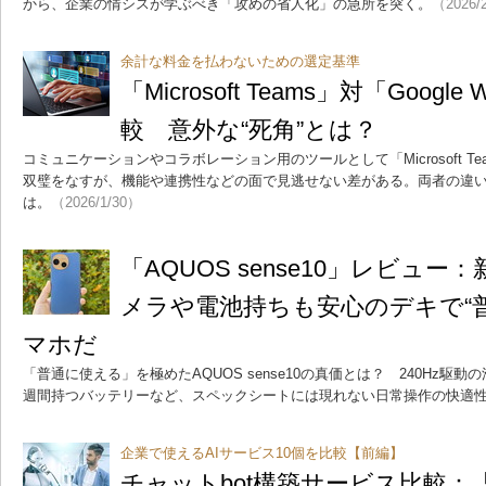
から、企業の情シスが学ぶべき「攻めの省人化」の急所を突く。
（2026/
余計な料金を払わないための選定基準
「Microsoft Teams」対「Google
較 意外な“死角”とは？
コミュニケーションやコラボレーション用のツールとして「Microsoft Teams」
双璧をなすが、機能や連携性などの面で見逃せない差がある。両者の違
は。
（2026/1/30）
「AQUOS sense10」レビュー
メラや電池持ちも安心のデキで“
マホだ
「普通に使える」を極めたAQUOS sense10の真価とは？ 240Hz駆
週間持つバッテリーなど、スペックシートには現れない日常操作の快適
企業で使えるAIサービス10個を比較【前編】
チャットbot構築サービス比較：「Am