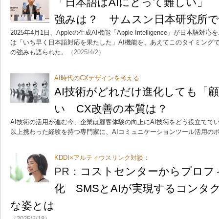
「日本語はAIにとって難しい」 Gala
強みは？ サムスン日本研究所
2025年4月1日、Appleの生成AI機能「Apple Intelligence」が日
は「いち早く日本語対応を果たした」AI機能を、あえてこのタイミングでアピール
の強みも語られた。
（2025/4/2）
AI時代のCXデザインを考える
AI技術がどれだけ進化しても「
い CX改善の本質は？
AI技術の活用が進む今、企業は顧客体験の向上にAI技術をどう役立ててい
以上携わった経験を持つ専門家に、AIコミュニケーションツール活用の
KDDI×アルティウスリンク対談：
PR：
コストセンターからプロフ
化 SMSとAIが実現するコンタ
な姿とは
（2025/3/18）