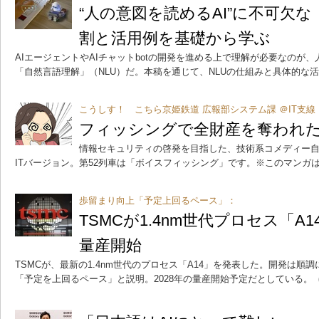
“人の意図を読めるAI”に不可欠な
割と活用例を基礎から学ぶ
AIエージェントやAIチャットbotの開発を進める上で理解が必要なのが
「自然言語理解」（NLU）だ。本稿を通じて、NLUの仕組みと具体的な
こうしす！ こちら京姫鉄道 広報部システム課 ＠IT支線
フィッシングで全財産を奪われ
情報セキュリティの啓発を目指した、技術系コメディー
ITバージョン。第52列車は「ボイスフィッシング」です。※このマンガ
歩留まり向上「予定上回るペース」：
TSMCが1.4nm世代プロセス「A
量産開始
TSMCが、最新の1.4nm世代のプロセス「A14」を発表した。開発は順
「予定を上回るペース」と説明。2028年の量産開始予定だとしている。
（