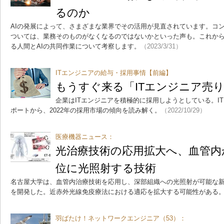
るのか
AIの発展によって、さまざまな業界でその活用が見直されています。コ
ついては、業務そのものがなくなるのではないかといった声も。これか
る人間とAIの共同作業について考察します。
（2023/3/31）
ITエンジニアの給与・採用事情【前編】
もうすぐ来る「ITエンジニア売
企業はITエンジニアを積極的に採用しようとしている。I
ポートから、2022年の採用市場の傾向を読み解く。
（2022/10/29）
医療機器ニュース：
光治療技術の応用拡大へ、血管内
位に光照射する技術
名古屋大学は、血管内治療技術を応用し、深部組織への光照射が可能な
を開発した。近赤外光線免疫療法における適応を拡大する可能性がある
羽ばたけ！ネットワークエンジニア（53）：