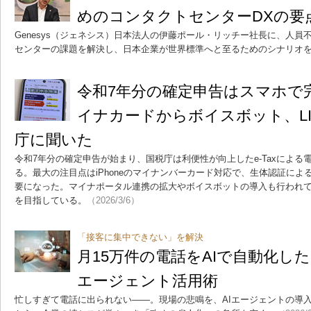
めのコンタクトセンターDXの要
Genesys（ジェネシス）日本法人の伊藤ポール・リッチー社長に、人
センターの課題を解決し、日本企業が世界標準へと至るためのシナリオ
令和7年分の確定申告はスマホで完結
イナカードからボイスボット、LI
庁に聞いた
令和7年分の確定申告が始まり、国税庁は利便性が向上したe-Taxによ
る。最大の注目点はiPhoneのマイナンバーカード対応で、生体認証に
要になった。マイナポータル連携の拡大やボイスボットの導入も行われて
を目指している。
（2026/3/6）
「接客に集中できない」を解決
月15万件の電話をAIで自動化し
エージェント活用術
忙しすぎて電話に出られない――。現場の悲鳴を、AIエージェントの導