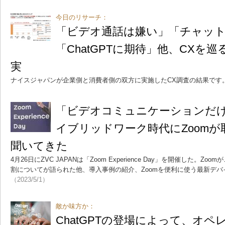
今日のリサーチ：
「ビデオ通話は嫌い」「チャッ
「ChatGPTに期待」他、CXを
実
ナイスジャパンが企業側と消費者側の双方に実施したCX調査の結果です
「ビデオコミュニケーションだけ
イブリッドワーク時代にZoom
聞いてきた
4月26日にZVC JAPANは「Zoom Experience Day」を開催した。
割についてが語られた他、導入事例の紹介、Zoomを便利に使う最新デ
（2023/5/1）
敵か味方か：
ChatGPTの登場によって、オ