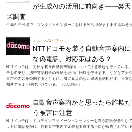
が生成AIの活用に前向き――楽
ズ調査
生成AIの登場で、コンタクトセンターにおけるAI活用がますます進みそ
ふぉーんなハナシ：
NTTドコモを装う自動音声案内
な偽電話、対応策はある？
NTTドコモは、同社を装う自動音声案内について注意喚起を行っている
モを名乗り、携帯電話料金の未納を理由に回線を停止する、などとアナ
音声の内容を公開するとともに、身に覚えのない連絡を信用せず、不審
相談するよう呼びかけている。
（2023/9/8）
自動音声案内かと思ったら詐欺
う被害に注意
NTTドコモは、ドコモインフォメーションセンターを装う詐欺が発生し
ットに電話をかけ、自動音声案内で金銭を要求する手口が報告されてい