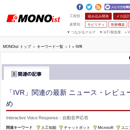
組み込み開発
メカ設計
モビリティ
医療機器
▼
つながるクルマ
▼
IoT×製造業
»
V
MONOist トップ
キーワード一覧
I
IVR
>
>
>
「IVR」関連の最新 ニュース・レビュ
め
Interactive Voice Response：自動音声応答
関連キーワード
人工知能
チャットボット
Microsoft
ユニ