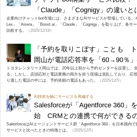
「Claude」「Cognigy」の違いと
企業向けチャットbot市場には、さまざまなAIサービスが登場している。本
Lex」「Aisera」「Boost.ai」「Claude」「Cognigy」を取り上
比較する。
（2025/12/19）
「予約を取りこぼす」ことも 
岡山が電話応答率を「60→90％
トヨタレンタリース岡山では、20年以上前から予約センターを設置し、
る。しかし、店頭応対と電話業務の両方を担う現場は混乱しており、応答
り逃した電話の中には、予約依頼の電話もあった。
（2025/12/5）
AI技術を軸にサービスを再編する
Salesforceが「Agentforce 
始 CRMとの連携で何ができる
SalesforceはAIエージェントサービス群「Agentforce 360」を日
サービスと比べたときの特徴とは。
（2025/12/5）