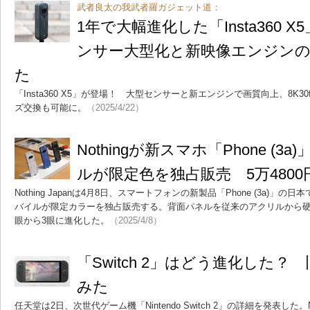
武者良太の我武者羅ガジェット道：
1年で大幅進化した「Insta360 
ンサー大型化と新映像エンジンの実
た
「Insta360 X5」が登場！ 大型センサーと新エンジンで画質向上、8K30fps
ズ交換も可能に。
（2025/4/22）
Nothingが新スマホ「Phone (
ルが限定色を独占販売 5万4800
Nothing Japanは4月8日、スマートフォンの新製品「Phone (3a)
バイルが限定カラーを独占販売する。背面パネルを従来のアクリルから硬
眼から3眼に進化した。
（2025/4/8）
「Switch 2」はどう進化した？ 
みた
任天堂は2日、次世代ゲーム機「Nintendo Switch 2」の詳細を発表した。Nin