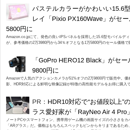
パステルカラーがかわいい15.6
レイ「Pixio PX160Wave」が
5800円に
Amazon.co.jpにて、発色の良いIPSパネルを採用した15.6型モバイルディスプ
が、参考価格の2万3980円から34％オフとなる1万5800円のセール価格
「GoPro HERO12 Black」が
9800円に
Amazonで人気のアクションカメラが51%オフの2万9800円で販売中。優
影、HDR対応による鮮明な映像記録が特徴の高性能モデルをお得に購入
PR：
HDR10対応で“お値段以上
ラス愛好家が「RayNeo Air 4 P
ノートPCやスマートフォン、携帯用ゲーム機の画面サイズの小ささをカ
「ARグラス」だ。価格はもちろんスペックもピンからキリまであるため