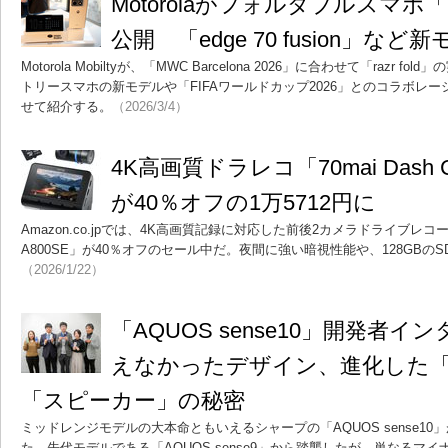
Motorolaがフォルダブルスマホ「ra
公開 「edge 70 fusion」な
Motorola Mobiltyが、「MWC Barcelona 2026」に合わせて「razr
トリースマホの新モデルや「FIFAワールドカップ2026」とのコラボレ
せて紹介する。
（2026/3/4）
4K高画質ドラレコ「70mai Dash C
が40％オフの1万5712円に
Amazon.co.jpでは、4K高画質記録に対応した前後2カメラドライブレコーダー「
A800SE」が40％オフのセール中だ。夜間に強い暗視性能や、128GB
（2026/1/22）
「AQUOS sense10」開発者
えなかったデザイン、進化した
「スピーカー」の秘密
ミッドレンジモデルの大本命ともいえるシャープの「AQUOS sense10」が
た。先代モデルである「AQUOS sense9」から踏襲したが、単なるマ