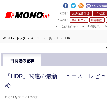
組み込み開発
メカ設計
モビリティ
医療機器
▼
つながるクルマ
▼
IoT×製造業
»
V
MONOist トップ
キーワード一覧
H
HDR
>
>
>
「HDR」関連の最新 ニュース・レビュ
め
High Dynamic Range