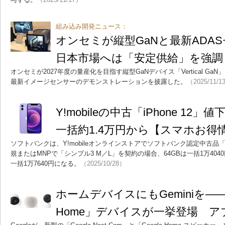
組み込み開発ニュース：
オンセミが縦型GaNと最新ADA
日本市場へは「安定供給」を強調
オンセミが2027年度の量産化を目指す縦型GaNデバイス「Vertical Ga
最新イメージセンサーのデモンストレーションを披露した。
（2025/11/1
Y!mobileの中古「iPhone 12
一括約1.4万円から【スマホお得
ソフトバンクは、Y!mobileオンラインストアでソフトバンク認定中古品「i
規またはMNPで「シンプル3 M／L」を契約の場合、64GBは一括1万404
一括1万7640円になる。
（2025/10/28）
ホームデバイスにもGeminiを――新
Home」デバイスが一挙登場 ア