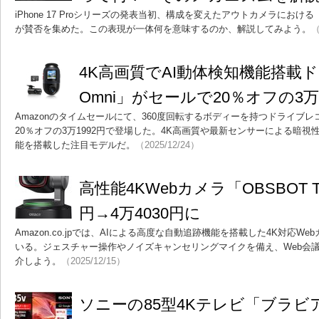
iPhone 17 Proシリーズの発表当初、構成を変えたアウトカメラにお
が賛否を集めた。この表現が一体何を意味するのか、解説してみよう。
（
4K高画質でAI動体検知機能搭載ドラ
Omni」がセールで20％オフの3万
Amazonのタイムセールにて、360度回転するボディーを持つドライブレコーダ
20％オフの3万1992円で登場した。4K高画質や最新センサーによる暗視
能を搭載した注目モデルだ。
（2025/12/24）
高性能4KWebカメラ「OBSBOT TI
円→4万4030円に
Amazon.co.jpでは、AIによる高度な自動追跡機能を搭載した4K対応
いる。ジェスチャー操作やノイズキャンセリングマイクを備え、Web会
介しよう。
（2025/12/15）
ソニーの85型4Kテレビ「ブラビア K