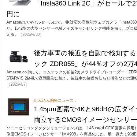
「Insta360 Link 2C」がセール
円に
Amazonのスマイルセールにて、4K対応の高性能ウェブカメラ「Insta360 
だ。1／2型の大型センサーやAIノイズキャンセリング機能を備え、プロ
える。
（2026/4/30）
後方車両の接近を自動で検知す
ック ZDR055」が44％オフの2万
Amazon.co.jpにて、コムテックの前後2カメラドライブレコーダー「ZD
STARVIS 2搭載で夜間撮影に強く、後続車の接近お知らせ機能などの
（2026/4/7）
組み込み開発ニュース：
1.45μm画素で4Kと96dBの広
両立するCMOSイメージセンサ
ソニーセミコンダクタソリューションズは、1.45μmのLOFIC画素を採
像度CMOSイメージセンサー「IMX908」を商品化した。単一露光で96