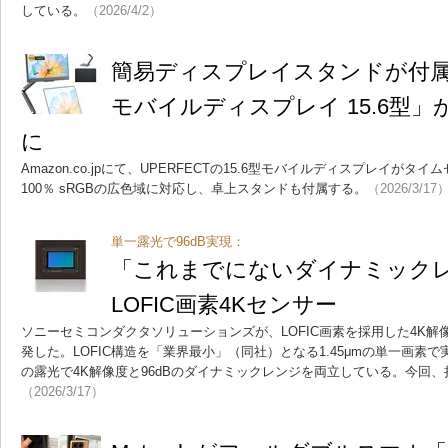
している。
（2026/4/2）
簡易ディスプレイスタンドが付属す
モバイルディスプレイ 15.6型」
に
Amazon.co.jpにて、UPERFECTの15.6型モバイルディスプレイが
100％ sRGBの広色域に対応し、卓上スタンドも付属する。
（2026/3/17
単一露光で96dB実現：
「これまでにないダイナミックレ
LOFIC画素4Kセンサー
ソニーセミコンダクタソリューションズが、LOFIC画素を採用した4K解
発した。LOFIC構造を「業界最小」（同社）となる1.45μmの単一画素で実
の露光で4K解像度と96dBのダイナミックレンジを両立している。今回
（2026/3/17）