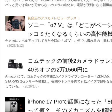
パッと見では違いが分からないカメラの進化や、電話が便利になる新機
荻窪圭のデジカメレビュープラス：
ソニー「α7 V」は「どこがベー
ッコミたくなるくらいの高性能
全方向にレベルアップしてきた今回の「α7 V」。何でも撮れるの「撮れ
（2026/1/12）
コムテックの前後2カメラドラレコ
40％オフの2万1560円に
Amazonにて、コムテックの前後2カメラドライブレコーダー「ZDR055
STARVIS 2センサーを搭載し、夜間やトンネル内でも低ノイズで鮮明
している。
（2026/1/8）
iPhone 17 Proで話題になっ
って何？ そのメカニズムを解