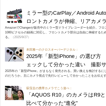
ミラー型のCarPlay／Android 
ロントカメラが伸縮、リアカメ
AmazonでChangerが販売中のミラー型ドライブレコーダーを紹介。フロ
1080ピクセルの録画に対応し、フロントカメラ部分は自由に伸縮するた
る。
（2025/9/27）
本田雅一のクロスオーバーデジタル：
2025年「新型iPhone」の選び
ェックして分かった違い 撮影
2025年の「新型iPhone」がまもなく発売される。買い換えを検討する
のだろうか。主にカメラ視点で先行レビューして分かったことをお伝え
荻窪圭の携帯カメラでこう遊べ：
「AQUOS R10」のカメラはR
比べて分かった“進化”