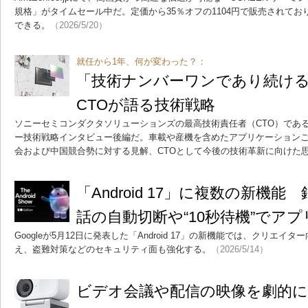
規格」がタイムセール中だ。定価から35％オフの1104円で販売されて
できる。
（2026/5/20）
就任から1年、何が変わった？：
「技術ナンバーワンであり続ける
CTOが語る技術戦略
ソニーセミコンダクタソリューションズの最高技術責任者（CTO）であ
ー技術戦略インタビュー後編だ。車載や産機を含めたアプリケーションご
会および中国競合勢に対する見解、CTOとして今後の技術革新に向けた
「Android 17」に複数の新機
話の自動切断や“10秒待機”でア
Googleが5月12日に発表した「Android 17」の新機能では、クリエ
え、盗難対策などのセキュリティ面も強化する。
（2026/5/14）
ビデオ会議や配信の映像を劇的