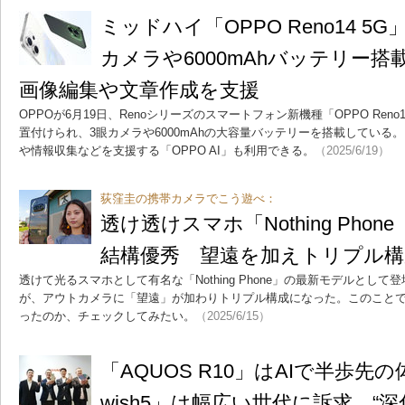
ミッドハイ「OPPO Reno14 5G
カメラや6000mAhバッテリー搭載
画像編集や文章作成を支援
OPPOが6月19日、Renoシリーズのスマートフォン新機種「OPPO Ren
置付けられ、3眼カメラや6000mAhの大容量バッテリーを搭載している
や情報収集などを支援する「OPPO AI」も利用できる。
（2025/6/19）
荻窪圭の携帯カメラでこう遊べ：
透け透けスマホ「Nothing Pho
結構優秀 望遠を加えトリプル構
透けて光るスマホとして有名な「Nothing Phone」の最新モデルとして登場した
が、アウトカメラに「望遠」が加わりトリプル構成になった。このこと
ったのか、チェックしてみたい。
（2025/6/15）
「AQUOS R10」はAIで半歩先
wish5」は幅広い世代に訴求 “