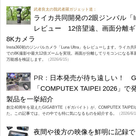
武者良太の我武者羅ガジェット道：
ライカ共同開発の2眼ジンバル「Insta3
レビュー 12倍望遠、画面分離
8Kカメラ
Insta360初のジンバルカメラ「Luna Ultra」をレビューします。ラ
での8K撮影や最大12倍ズームを実現。画面が分離してリモコンになる
万能感を検証します。
（2026/6/15）
PR：
日本発売が待ち遠しい！ GI
「COMPUTEX TAIPEI 202
製品を一挙紹介
創立40周年を迎えたGIGABYTE（ギガバイト）が、COMPUTEX TAI
た。この記事では、その中でも特に気になるものを紹介する。
（2026/6/
夜間や後方の映像を鮮明に記録