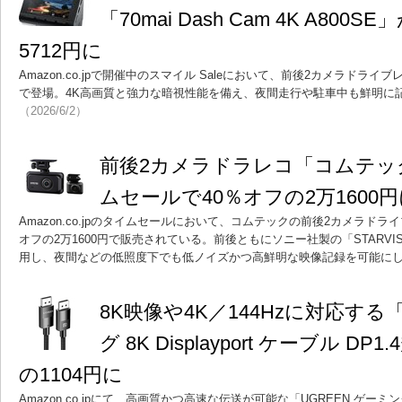
「70mai Dash Cam 4K A800
5712円に
Amazon.co.jpで開催中のスマイル Saleにおいて、前後2カメラドラ
で登場。4K高画質と強力な暗視性能を備え、夜間走行や駐車中も鮮明に
（2026/6/2）
前後2カメラドラレコ「コムテック 
ムセールで40％オフの2万1600
Amazon.co.jpのタイムセールにおいて、コムテックの前後2カメラドライ
オフの2万1600円で販売されている。前後ともにソニー社製の「STARVI
用し、夜間などの低照度下でも低ノイズかつ高鮮明な映像記録を可能に
8K映像や4K／144Hzに対応する
グ 8K Displayport ケーブル D
の1104円に
Amazon.co.jpにて、高画質かつ高速な伝送が可能な「UGREEN ゲーミング 8K 