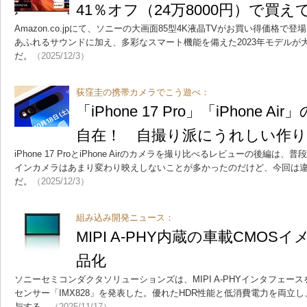
41％オフ（24万8000円）で買
Amazon.co.jpにて、ソニーの大画面85型4K液晶TVがお買い得価格
あふれるサウンドに加え、多彩なスマート機能を備えた2023年モデルが
だ。
（2025/12/3）
荻窪圭の携帯カメラでこう遊べ：
「iPhone 17 Pro」「iPhone
自在！ 自撮り派にうれしい作
iPhone 17 ProとiPhone Airのカメラを撮り比べるレビューの後編
インカメラはあまり変わり映えしないことが多かったのだけど、今回は
だ。
（2025/12/3）
組み込み開発ニュース：
MIPI A-PHY内蔵の車載CMO
品化
ソニーセミコンダクタソリューションズは、MIPI A-PHYインタフェー
センサー「IMX828」を発表した。優れたHDR性能と低消費電力を両立
与する。
（2025/11/17）