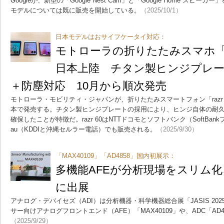
Googleが、新型の「Google Nest Cam」と「Google Home スピー
モデルについては既に販売を開始している。
（2025/10/1）
日本モデルはおサイフケータイ対応：
モトローラの折りたたみスマホ「ra
日本上陸 チタン製ヒンジプレ
＋防塵対応 10月から順次発売
モトローラ・モビリティ・ジャパンが、折りたたみスマートフォン「raz
本で発売する。チタン製ヒンジプレートの採用により、ヒンジ自体の耐久性
確保したことが特徴だ。razr 60はNTTドコモとソフトバンク（SoftBankブランド
au（KDDIと沖縄セルラー電話）でも販売される。
（2025/9/30）
「MAX40109」「AD4858」国内初展示：
多機能AFEが分析現場をスリム化、A
に出展
アナログ・デバイセズ（ADI）は分析機器・科学機器総合展「JASIS 2
サー向けアナログフロントエンド（AFE）「MAX40109」や、ADC「AD
（2025/9/29）